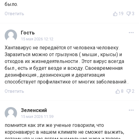
было.
Ответить
19
3
Гость
15 мая 2026 12:12
Хантавирус не передаётся от человека человеку.
Заразиться можно от грызунов ( мыши , крысы) и
отходов их жизнедеятельности . Этот вирус всегда
был , есть и будет везде и всюду. Своевременная
дезинфекция , дезинсекция и дератизация
способствует профилактике от многих заболеваний .
Ответить
8
2
Зеленский
15 мая 2026 11:59
помнится как эти же ученые говорили, что
коронавирус в нашем климате не сможет выжить,
потому что у нас летом аномальная жара и теперь