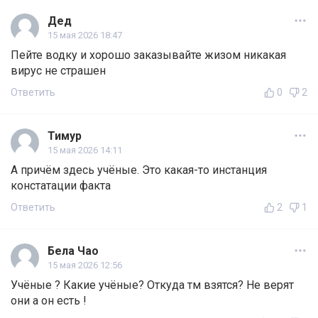
Дед
15 мая 2026 18:47
Пейте водку и хорошо заказывайте жизом никакая
вирус не страшен
Ответить
0
2
Тимур
15 мая 2026 14:11
А причём здесь учёные. Это какая-то инстанция
констатации факта
Ответить
2
1
Бела Чао
15 мая 2026 12:56
Учёные ? Какие учёные? Откуда тм взятся? Не верят
они а он есть !