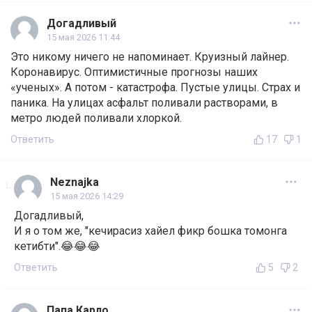
Догадливый
15 мая 2026 11:44
Это никому ничего не напоминает. Круизный лайнер.
Коронавирус. Оптимистичные прогнозы наших
«ученых». А потом - катастрофа. Пустые улицы. Страх и
паника. На улицах асфальт поливали растворами, в
метро людей поливали хлоркой.
Ответить
17
1
Neznajka
15 мая 2026 14:29
Догадливый,
И я о том же, "кечирасиз хайел фикр бошка томонга
кетибти".😂😂😂
Ответить
5
2
Папа Карло