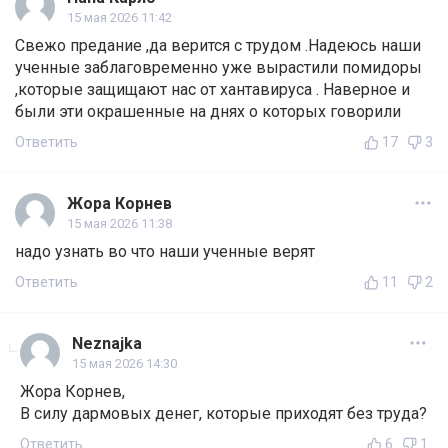
15 мая 2026 11:42
Свежо предание ,да верится с трудом .Надеюсь наши
ученные заблаговременно уже вырастили помидоры
,которые защищают нас от хантавируса . Наверное и
были эти окрашенные на днях о которых говорили
Ответить
17
3
Жора Корнев
15 мая 2026 11:38
надо узнать во что наши ученные верят
Ответить
11
2
Neznajka
15 мая 2026 14:30
Жора Корнев,
В силу дармовых денег, которые приходят без труда?
Ответить
6
1