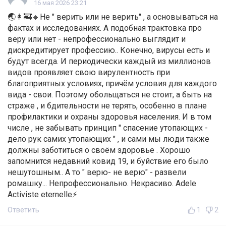
16 мая 2026 23:21
🌏👩‍🚒🔹Не " верить или не верить" , а основываться на
фактах и исследованиях. А подобная трактовка про
веру или нет - непрофессионально выглядит и
дискредитирует профессию.. Конечно, вирусы есть и
будут всегда. И периодически каждый из миллионов
видов проявляет свою вирулентность при
благоприятных условиях, причём условия для каждого
вида - свои. Поэтому обольщаться не стоит, а быть на
страже , и бдительности не терять, особенно в плане
профилактики и охраны здоровья населения. И в том
числе , не забывать принцип " спасение утопающих -
дело рук самих утопающих " , и сами мы люди также
должны заботиться о своём здоровье . Хорошо
запомнится недавний ковид 19, и буйствие его было
нешутошным.. А то " верю- не верю" - развели
ромашку... Непрофессионально. Некрасиво. Adele
Activiste eternelle⚡
Ответить
1
2