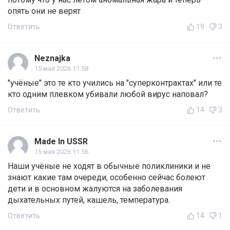
опять они не верят
Ответить
19
3
Neznajka
15 мая 2026 11:58
"учёные" это те кто учились на "суперконтрактах" или те
кто одним плевком убивали любой вирус наповал?
Ответить
14
3
Made In USSR
15 мая 2026 11:56
Наши учёные не ходят в обычные поликлиники и не
знают какие там очереди, особенно сейчас болеют
дети и в основном жалуются на заболевания
дыхательных путей, кашель, температура.
Ответить
14
1