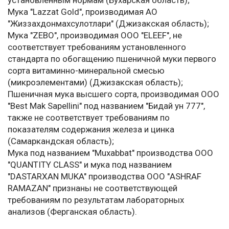
установленным нормам (Бухарская область);
Мука "Lazzat Gold", производимая АО
"Жиззахдонмахсулотлари" (Джизакская область);
Мука "ZEBO", производимая ООО "ELEEF", не
соответствует требованиям установленного
стандарта по обогащению пшеничной муки первого
сорта витаминно-минеральной смесью
(микроэлементами) (Джизакская область);
Пшеничная мука высшего сорта, производимая ООО
"Best Mak Sapellini" под названием "Бидай ун 777",
также не соответствует требованиям по
показателям содержания железа и цинка
(Самаркандская область);
Мука под названием "Muxabbat" производства ООО
"QUANTITY CLASS" и мука под названием
"DASTARXAN MUKA" производства ООО "ASHRAF
RAMAZAN" признаны не соответствующей
требованиям по результатам лабораторных
анализов (Ферганская область).