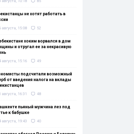
3 августа, 10:18
85
екистанцы не хотят работать в
ссии
6 августа, 15:08
52
збекистане хоким ворвался в дом
щины и отругал ее за некрасивую
знь
4 августа, 15:16
49
ономисты подсчитали возможный
рб от введения налога на вклады
екистанцев
1 августа, 16:31
48
ашкенте пьяный мужчина лез под
тье к бабушке
4 августа, 19:43
40