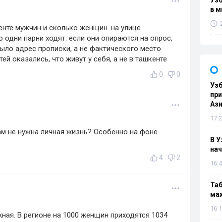
Узб
в м
енте мужчин и сколько женщин. на улице
 одни парни ходят. если они опираются на опрос,
было адрес прописки, а не фактического место
ей оказались, что живут у себя, а не в ташкенте
0
0
Узб
пр
Ази
17:2
ам не нужна личная жизнь? Особенно на фоне
В У
нач
4
2
16:4
Таб
мах
16:1
ная. В регионе на 1000 женщин приходятся 1034