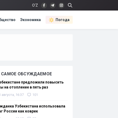
O‘Z
бщество
Экономика
Погода
САМОЕ ОБСУЖДАЕМОЕ
Узбекистане предложили повысить
ы на отопление в пять раз
1 августа, 16:37
101
жданка Узбекистана использовала
г России как коврик