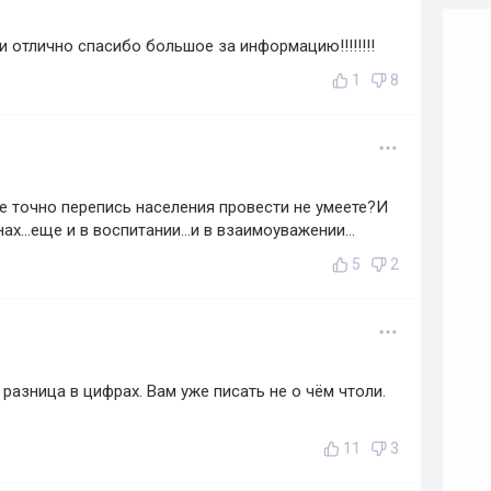
 отлично спасибо большое за информацию!!!!!!!!
1
8
е точно перепись населения провести не умеете?И
ах...еще и в воспитании...и в взаимоуважении...
5
2
азница в цифрах. Вам уже писать не о чём чтоли.
11
3