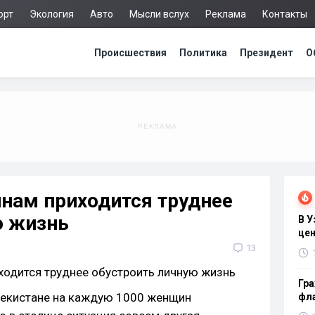
орт
Экология
Авто
Мысли вслух
Реклама
Контакты
Происшествия
Политика
Президент
О
нам приходится труднее
ю жизнь
В 
цен
13
Гра
збекистане на каждую 1000 женщин
фла