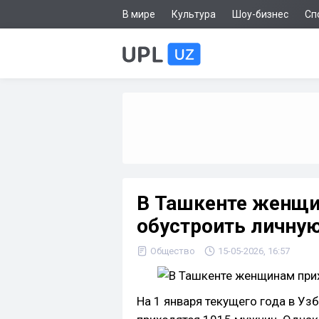
В мире
Культура
Шоу-бизнес
Сп
В Ташкенте женщи
обустроить личну
Общество
15-05-2026, 16:57
На 1 января текущего года в У