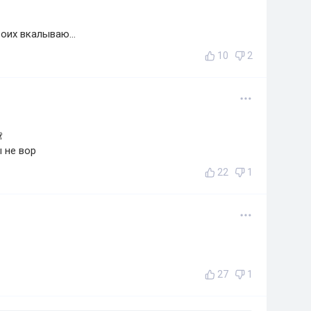
воих вкалываю...
10
2

 не вор
22
1
27
1