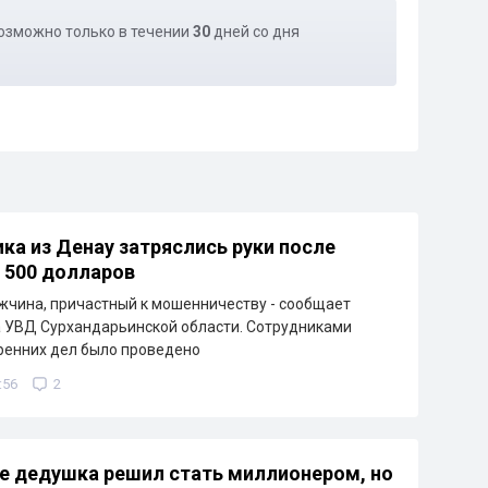
озможно только в течении
30
дней со дня
ка из Денау затряслись руки после
 500 долларов
чина, причастный к мошенничеству - сообщает
 УВД Сурхандарьинской области. Сотрудниками
ренних дел было проведено
:56
2
е дедушка решил стать миллионером, но