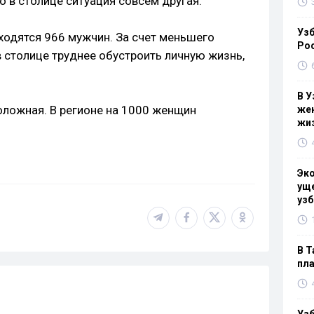
 в столице ситуация совсем другая.
Узб
ходятся 966 мужчин. За счет меньшего
Ро
 столице труднее обустроить личную жизнь,
В У
оложная. В регионе на 1000 женщин
жен
жи
Эк
уще
узб
В Т
пла