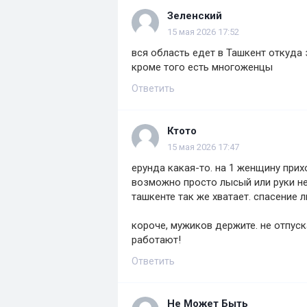
Зеленский
15 мая 2026 17:52
вся область едет в Ташкент откуда
кроме того есть многоженцы
Ответить
Ктото
15 мая 2026 17:47
ерунда какая-то. на 1 женщину прих
возможно просто лысый или руки не
ташкенте так же хватает. спасение
короче, мужиков держите. не отпуск
работают!
Ответить
Не Может Быть