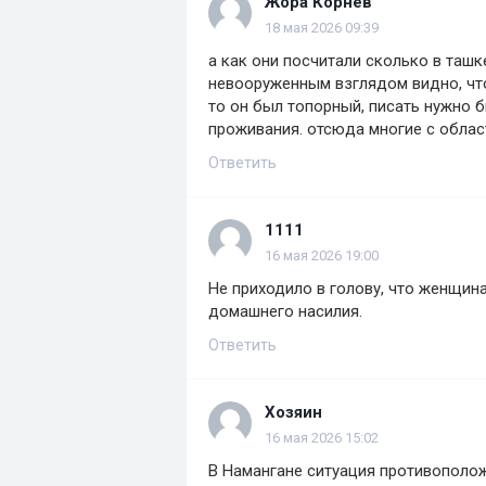
Жора Корнев
18 мая 2026 09:39
а как они посчитали сколько в ташк
невооруженным взглядом видно, что
то он был топорный, писать нужно 
проживания. отсюда многие с област
Ответить
1111
16 мая 2026 19:00
Не приходило в голову, что женщин
домашнего насилия.
Ответить
Хозяин
16 мая 2026 15:02
В Намангане ситуация противополож