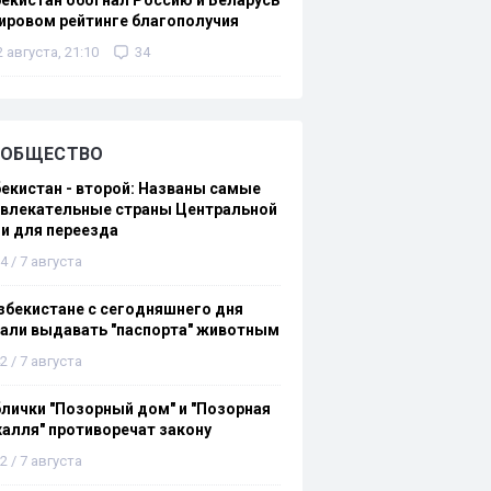
екистан обогнал Россию и Беларусь
ировом рейтинге благополучия
2 августа, 21:10
34
ОБЩЕСТВО
екистан - второй: Названы самые
ивлекательные страны Центральной
и для переезда
4 / 7 августа
збекистане с сегодняшнего дня
али выдавать "паспорта" животным
2 / 7 августа
лички "Позорный дом" и "Позорная
алля" противоречат закону
2 / 7 августа