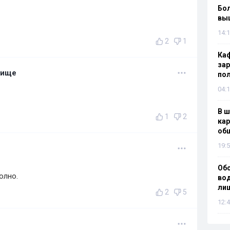
Бол
вы
14:1
2
1
Каф
зар
лище
по
04:1
В ш
1
2
кар
об
19:5
Об
олно.
вод
лиш
2
5
12:4