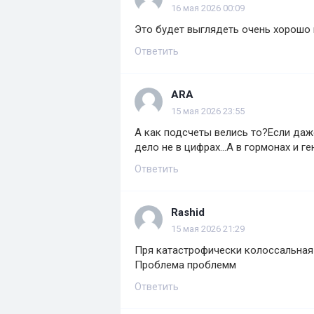
16 мая 2026 00:09
Это будет выглядеть очень хорошо и
Ответить
ARA
15 мая 2026 23:55
А как подсчеты велись то?Если даж
дело не в цифрах...А в гормонах и ген
Ответить
Rashid
15 мая 2026 21:29
Пря катастрофически колоссальная р
Проблема проблемм
Ответить