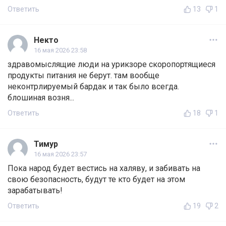
Ответить
13
1
Некто
16 мая 2026 23:58
здравомыслящие люди на урикзоре скоропортящиеся
продукты питания не берут. там вообще
неконтрлируемый бардак и так было всегда.
блошиная возня...
Ответить
18
1
Тимур
16 мая 2026 23:57
Пока народ будет вестись на халяву, и забивать на
свою безопасность, будут те кто будет на этом
зарабатывать!
Ответить
19
2