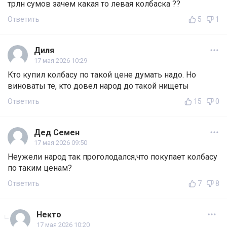
трлн сумов зачем какая то левая колбаска ??
Ответить
5
1
Диля
17 мая 2026 10:29
Кто купил колбасу по такой цене думать надо. Но
виноваты те, кто довел народ до такой нищеты
Ответить
15
0
Дед Семен
17 мая 2026 09:50
Неужели народ так проголодался,что покупает колбасу
по таким ценам?
Ответить
7
8
Некто
17 мая 2026 10:20