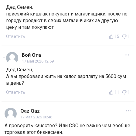
Дед Семен,
приезжий кишлак покупает и магазинщики. после по
городу продают в своих магазинчиках за другую
цену и там покупают
Ответить
15
1
Бой Ота
17 мая 2026 12:59
Дед Семен,
А вы пробовали жить на халол зарплату на 5600 сум
в день?
Ответить
11
1
Qaz Qaz
17 мая 2026 00:46
А проверить качество? Или СЭС не важно чем вообще
торговал этот бизнесмен.