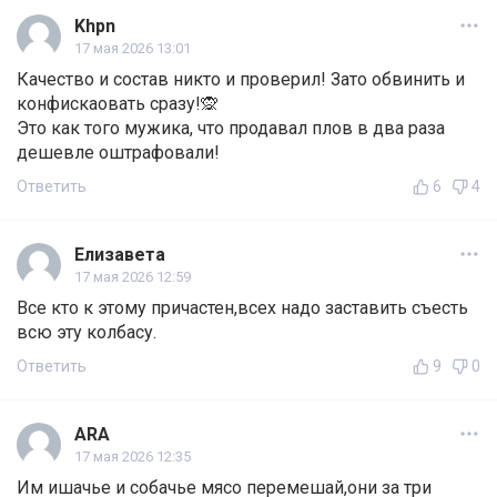
Khpn
17 мая 2026 13:01
Качество и состав никто и проверил! Зато обвинить и
конфискаовать сразу!🙊
Это как того мужика, что продавал плов в два раза
дешевле оштрафовали!
Ответить
6
4
Елизавета
17 мая 2026 12:59
Все кто к этому причастен,всех надо заставить съесть
всю эту колбасу.
Ответить
9
0
ARA
17 мая 2026 12:35
Им ишачье и собачье мясо перемешай,они за три