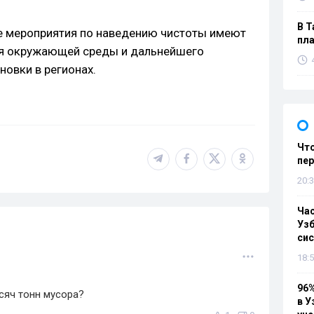
В Т
е мероприятия по наведению чистоты имеют
пла
ия окружающей среды и дальнейшего
новки в регионах.
Что
пе
20:3
Ча
Узб
си
18:5
96%
ысяч тонн мусора?
в У