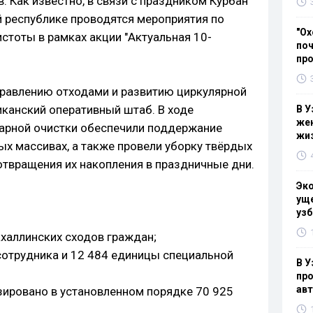
. Как известно, в связи с праздником Курбан
ей республике проводятся мероприятия по
"Ох
стоты в рамках акции "Актуальная 10-
поч
пр
управлению отходами и развитию циркулярной
канский оперативный штаб. В ходе
В У
жен
тарной очистки обеспечили поддержание
жи
ых массивах, а также провели уборку твёрдых
твращения их накопления в праздничные дни.
Эк
уще
узб
ахаллинских сходов граждан;
 сотрудника и 12 484 единицы специальной
В У
про
ав
изировано в установленном порядке 70 925