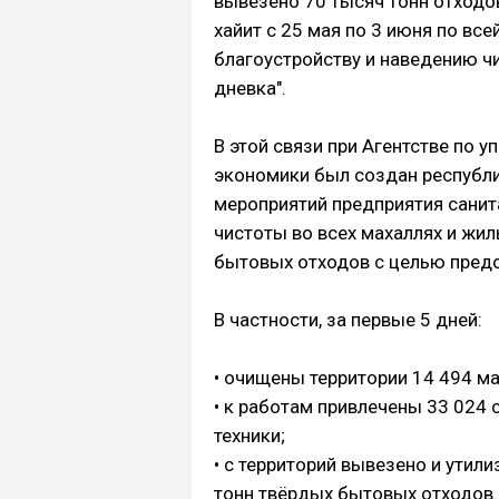
вывезено 70 тысяч тонн отходов
хайит с 25 мая по 3 июня по вс
благоустройству и наведению чи
дневка".
В этой связи при Агентстве по 
экономики был создан республи
мероприятий предприятия сани
чистоты во всех махаллях и жил
бытовых отходов с целью предо
В частности, за первые 5 дней:
• очищены территории 14 494 м
• к работам привлечены 33 024
техники;
• с территорий вывезено и утил
тонн твёрдых бытовых отходов.