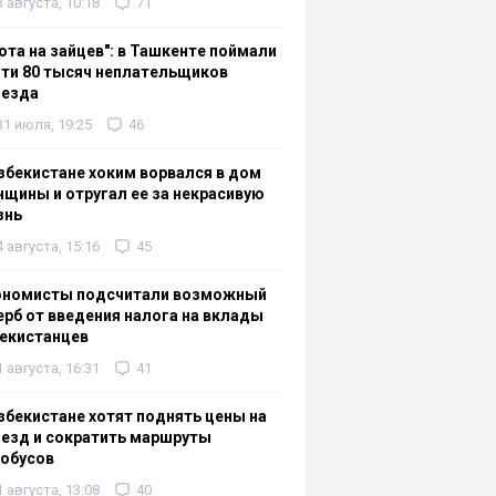
3 августа, 10:18
71
ота на зайцев": в Ташкенте поймали
ти 80 тысяч неплательщиков
оезда
31 июля, 19:25
46
збекистане хоким ворвался в дом
щины и отругал ее за некрасивую
знь
4 августа, 15:16
45
ономисты подсчитали возможный
рб от введения налога на вклады
екистанцев
1 августа, 16:31
41
збекистане хотят поднять цены на
езд и сократить маршруты
тобусов
1 августа, 13:08
40