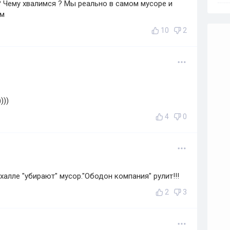
 ? Чему хвалимся ? Мы реально в самом мусоре и
им
10
2
)))
4
0
халле "убирают" мусор."Ободон компания" рулит!!!
2
3