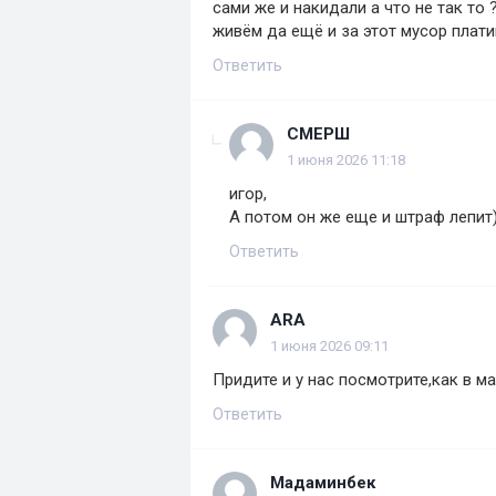
сами же и накидали а что не так то
живём да ещё и за этот мусор плат
Ответить
СМЕРШ
1 июня 2026 11:18
игор,
А потом он же еще и штраф лепит)
Ответить
ARA
1 июня 2026 09:11
Придите и у нас посмотрите,как в ма
Ответить
Мадаминбек