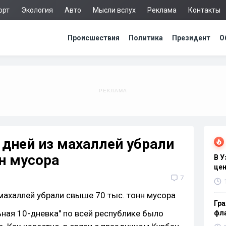
орт
Экология
Авто
Мысли вслух
Реклама
Контакты
Происшествия
Политика
Президент
О
5 дней из махаллей убрали
н мусора
В 
цен
7
Гра
ьная 10-дневка" по всей республике было
фла