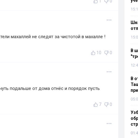
уч
1
0
15:1
Шко
отп
ели махаллей не следят за чистотой в махалле !
15:0
В ш
10
0
"тр
12:4
В о
Таш
 чуть подальше от дома отнёс и порядок пусть
пр
05:0
7
0
Узб
обр
стр
01:4