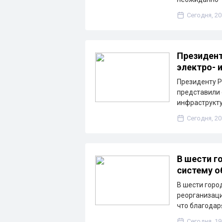
Сегодня, 20
Президент
электро- 
Президенту Р
представили 
инфраструкту
Сегодня, 20
В шести г
систему о
В шести горо
реорганизаци
что благода
Сегодня, 19