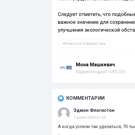
Следует отметить, что подобны
важное значение для сохранен
улучшения экологической обста
Новости Узбекистана
Мона Машкевич
Корреспондент «UPL.UZ»
КОММЕНТАРИИ
Эдмон Флогистон
1 июня 2026 21:36
А когда успели так уделаться, 70 т