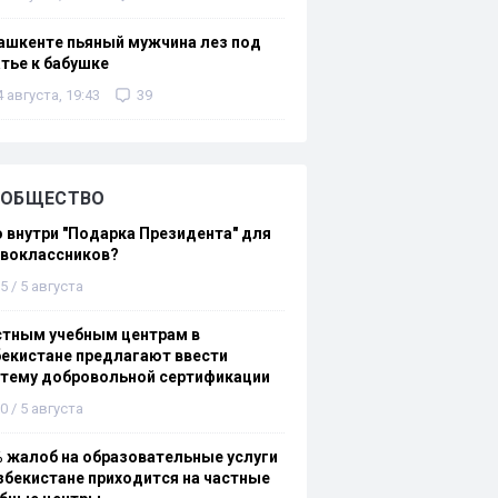
ашкенте пьяный мужчина лез под
тье к бабушке
4 августа, 19:43
39
ОБЩЕСТВО
 внутри "Подарка Президента" для
рвоклассников?
5 / 5 августа
стным учебным центрам в
екистане предлагают ввести
стему добровольной сертификации
0 / 5 августа
 жалоб на образовательные услуги
збекистане приходится на частные