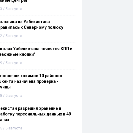
ебные центры
3 / 5 августа
льница из Узбекистана
равилась к Северному полюсу
2 / 5 августа
колах Узбекистана появятся КПП и
евожные кнопки"
9 / 5 августа
тношении хокимов 10 районов
кента назначена проверка -
ичины
8 / 5 августа
екистан разрешил хранение и
аботку персональных данных в 49
анах
5 / 5 августа