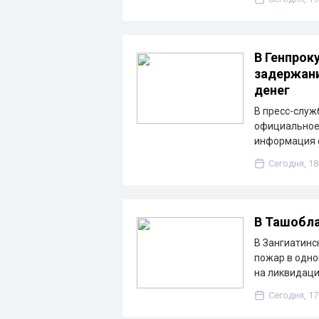
В Генпрок
задержани
денег
В пресс-служ
официальное 
информация о
Сегодня, 18
В Ташобла
В Зангиатинс
пожар в одно
на ликвидац
Сегодня, 17