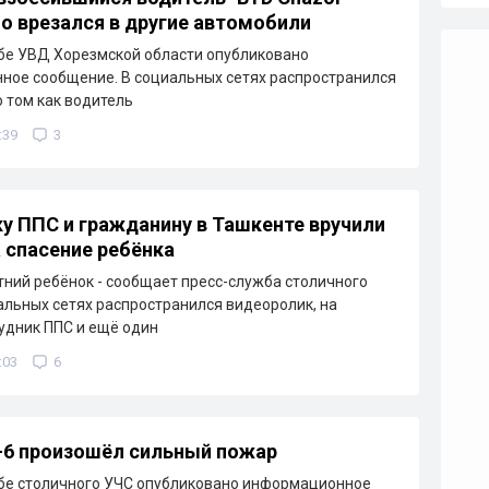
о врезался в другие автомобили
бе УВД Хорезмской области опубликовано
ое сообщение. В социальных сетях распространился
о том как водитель
:39
3
у ППС и гражданину в Ташкенте вручили
 спасение ребёнка
тний ребёнок - сообщает пресс-служба столичного
альных сетях распространился видеоролик, на
удник ППС и ещё один
:03
6
-6 произошёл сильный пожар
бе столичного УЧС опубликовано информационное