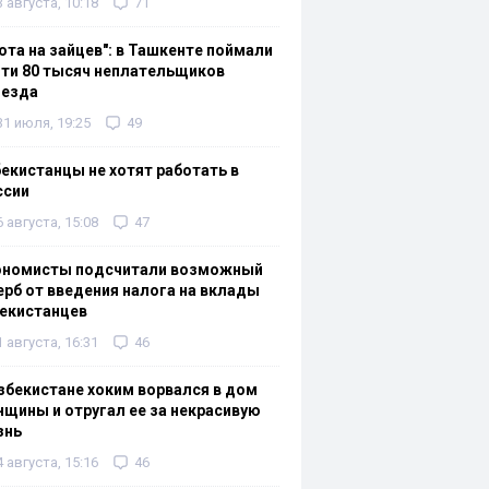
3 августа, 10:18
71
ота на зайцев": в Ташкенте поймали
ти 80 тысяч неплательщиков
оезда
31 июля, 19:25
49
екистанцы не хотят работать в
ссии
6 августа, 15:08
47
ономисты подсчитали возможный
рб от введения налога на вклады
екистанцев
1 августа, 16:31
46
збекистане хоким ворвался в дом
щины и отругал ее за некрасивую
знь
4 августа, 15:16
46