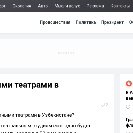
орт
Экология
Авто
Мысли вслух
Реклама
Контакты
Происшествия
Политика
Президент
О
ыми театрами в
В 
цен
2
Гра
и театральным студиям ежегодно будет
фла