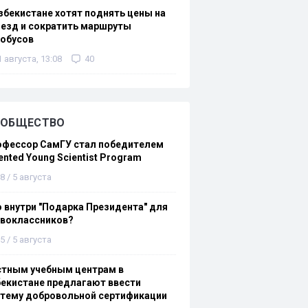
збекистане хотят поднять цены на
езд и сократить маршруты
тобусов
1 августа, 13:08
40
ОБЩЕСТВО
офессор СамГУ стал победителем
ented Young Scientist Program
8 / 5 августа
 внутри "Подарка Президента" для
рвоклассников?
5 / 5 августа
стным учебным центрам в
екистане предлагают ввести
стему добровольной сертификации