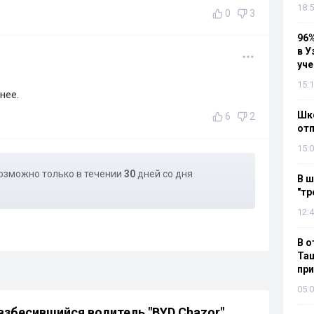
18:5
0
3
96%
в У
уч
15:1
нее.
Шко
6
2
отп
15:0
озможно только в течении
30
дней со дня
В ш
"тр
12:4
В о
Таш
пр
05:0
 взбесившийся водитель "BYD Chazor"