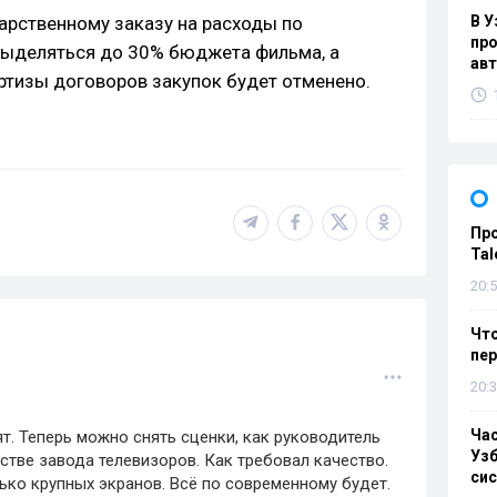
арственному заказу на расходы по
В У
про
выделяться до 30% бюджета фильма, а
ав
ртизы договоров закупок будет отменено.
Пр
Tal
20:5
Что
пе
20:3
Ча
т. Теперь можно снять сценки, как руководитель
Узб
стве завода телевизоров. Как требовал качество.
си
ько крупных экранов. Всё по современному будет.