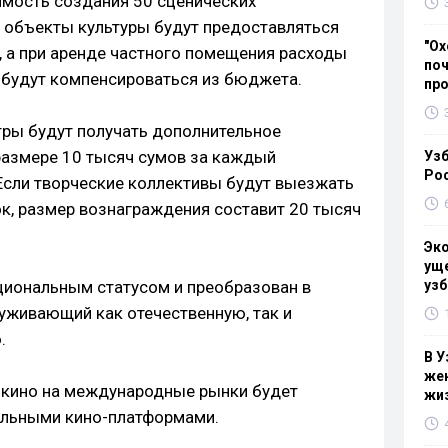
мость создания 50 сценических
 объекты культуры будут предоставляться
"Ох
, а при аренде частного помещения расходы
поч
 будут компенсироваться из бюджета.
пр
тры будут получать дополнительное
размере 10 тысяч сумов за каждый
Узб
Ро
 Если творческие коллективы будут выезжать
ок, размер вознаграждения составит 20 тысяч
Эк
уще
циональным статусом и преобразован в
узб
уживающий как отечественную, так и
.
В У
жен
 кино на международные рынки будет
жи
альными кино-платформами.