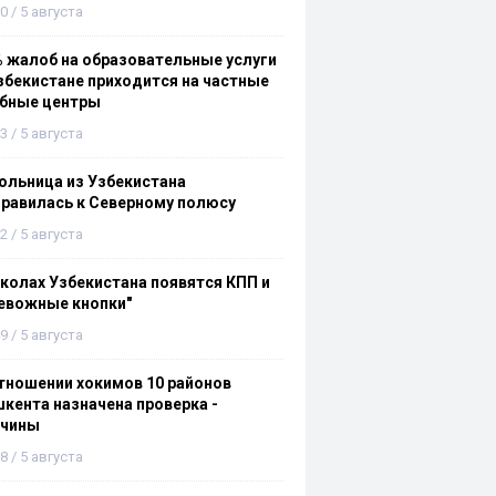
0 / 5 августа
 жалоб на образовательные услуги
збекистане приходится на частные
ебные центры
3 / 5 августа
льница из Узбекистана
равилась к Северному полюсу
2 / 5 августа
колах Узбекистана появятся КПП и
евожные кнопки"
9 / 5 августа
тношении хокимов 10 районов
кента назначена проверка -
ичины
8 / 5 августа