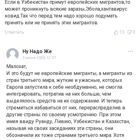
Если в Узбекистан примут европейских мигрантов,то
может проникнуть всякие заразы,Эбола,хантавирус
ковид.Так что перед тем надо хорошо подумать
принять или не принять этих мигрантов.
Ответить
13
0
Ну Надо Же
3 июня 2026 12:57
Малохат,
И это будут не европейские мигранты, а мигранты из
стран третьего мира, жуткие и ужасные, которых
Европа запустила к себе необдуманно, не смогла
интегрировать, потратив на них больше, чем
выделялось средств на их содержание. И теперь
стремиться избавиться от них, перераспределив в
другие страны по своему усмотрению. При этом
имея ввиду Руанду, Ливию, Узбекистан и Казахстан,
называя на своих заседаниях эти страны, они
обозначили их тоже странами третьего мира. Хотя