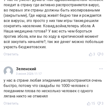
поедит в страну где активно распространяется вирус,
во первых эти страны должны быть изолироваными
(закрытыми), Где народ живёт бедно там и рождается
все вирусы, это просто у них там игры такие,решили
сократить население. Ковид,война,теперь эбола. А
Наша медицина готова? У вас есть чем бороться
против эбола, или вы по ходу в кретический момент
всё закупать начьнёте?, так же денег можно побольше
украсть бюджетовских.
Ответить
3
0
Зеленский
3 июня 2026 11:17
у нас в стране любая эпидемия распространится очень
быстро, потому что свадьбы по 1000 человек с
поеданием плова по несколько человек с одного
лягана никто не отменял
Ответить
15
3