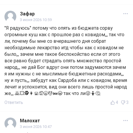
Зафар
3 июня 2026 10:59
"Я радуюсь" потому что опять из бюджета сорву
огромные куш как с прошлое раз с ковидом,,, так что
ли, почему бы мне со вчерашнего дня собрат
необходимые лекарство итд чтобы как с ковидом не
было,,, зачем мне такое беспокойство если от этого
все равно будет страдать опять множество простой
народ,,, не дай Бог вдруг они потом задумаются зачем
я им нужны с не мыслимые бюджетные расходами,,,
ну и пусть,,, забудут как Сардоба или с ковидом, время
лечит и успокоится, вид они всего лишь простой народ
же,,, 🙇💥🕵️👩‍💻🤦🥱💆🛌😭 так что ли😜🤷🤔
Ответить
4
3
Малохат
3 июня 2026 10:47