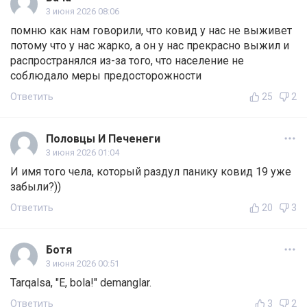
3 июня 2026 08:06
помню как нам говорили, что ковид у нас не выживет
потому что у нас жарко, а он у нас прекрасно выжил и
распространялся из-за того, что население не
соблюдало меры предосторожности
Ответить
25
2
Половцы И Печенеги
3 июня 2026 01:04
И имя того чела, который раздул панику ковид 19 уже
забыли?))
Ответить
20
3
Ботя
3 июня 2026 00:51
Tarqalsa, "E, bola!" demanglar.
Ответить
3
2