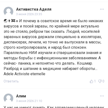
Активистка Аделя
3 июня 2026 23:35
🌏👩‍🚒🔹И почему в советское время не было никаких
вирусов и посей заразы, по крайней мере актуально
это не стояло, ребром так сказать. Людей, носителей
заразных вирусов держали специально в изоляторах,
диспансерах, лечили, но точно не выпускали в массы,
строго контролировали, и народ был спокоен.
Параллельно НИИ изучали и ствершенсвали знания и
методы борьбы с инфекционными заболеваниями. А
сейчас- паника, и непонятно что делать.. Кошмар.
Разброд и шатание в медицине набирает обороты...
Adele Activiste eternelle
Ответить
1
0
Алим
3 июня 2026 21:10
У нас не умеют думать. Как здравомишленый человек