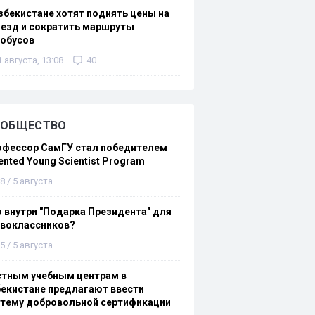
збекистане хотят поднять цены на
езд и сократить маршруты
тобусов
1 августа, 13:08
40
ОБЩЕСТВО
офессор СамГУ стал победителем
ented Young Scientist Program
8 / 5 августа
 внутри "Подарка Президента" для
рвоклассников?
5 / 5 августа
стным учебным центрам в
екистане предлагают ввести
стему добровольной сертификации