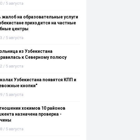
0 / 5 августа
 жалоб на образовательные услуги
збекистане приходится на частные
ебные центры
3 / 5 августа
льница из Узбекистана
равилась к Северному полюсу
2 / 5 августа
колах Узбекистана появятся КПП и
евожные кнопки"
9 / 5 августа
тношении хокимов 10 районов
кента назначена проверка -
ичины
8 / 5 августа