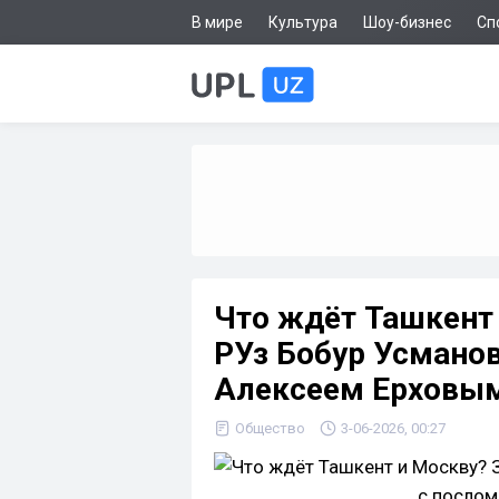
В мире
Культура
Шоу-бизнес
Сп
Что ждёт Ташкент
РУз Бобур Усманов
Алексеем Ерховы
Общество
3-06-2026, 00:27