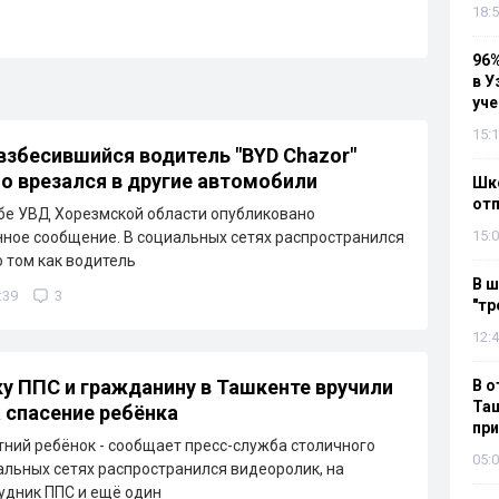
18:5
96%
в У
уч
15:1
 взбесившийся водитель "BYD Chazor"
о врезался в другие автомобили
Шко
отп
бе УВД Хорезмской области опубликовано
15:0
ое сообщение. В социальных сетях распространился
о том как водитель
В ш
:39
3
"тр
12:4
у ППС и гражданину в Ташкенте вручили
В о
Таш
 спасение ребёнка
пр
тний ребёнок - сообщает пресс-служба столичного
05:0
альных сетях распространился видеоролик, на
удник ППС и ещё один