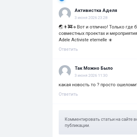
Активистка Аделя
3 июня 2026 23:28
🌏👩‍🚒🔹Вот и отлично! Только где
совместных проектах и мероприятиях
Adele Activiste eternelle ☀️
Ответить
Так Можно Было
3 июня 2026 11:30
какая новость то ? просто ошеломит
Ответить
Комментировать статьи на сайте в
публикации.