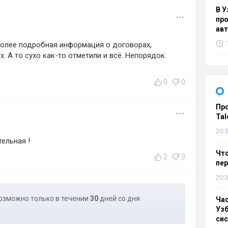
В У
про
ав
 более подробная информация о договорах,
. А то сухо как-то отметили и всё. Непорядок.
0
0
Пр
Tal
20:5
ельная !
Что
2
3
пе
20:3
озможно только в течении
30
дней со дня
Ча
Узб
си