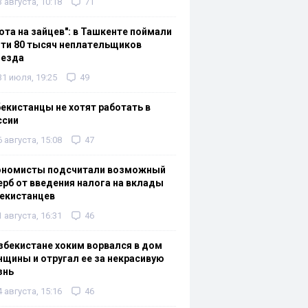
3 августа, 10:18
71
ота на зайцев": в Ташкенте поймали
ти 80 тысяч неплательщиков
оезда
31 июля, 19:25
49
екистанцы не хотят работать в
ссии
6 августа, 15:08
47
ономисты подсчитали возможный
рб от введения налога на вклады
екистанцев
1 августа, 16:31
46
збекистане хоким ворвался в дом
щины и отругал ее за некрасивую
знь
4 августа, 15:16
46