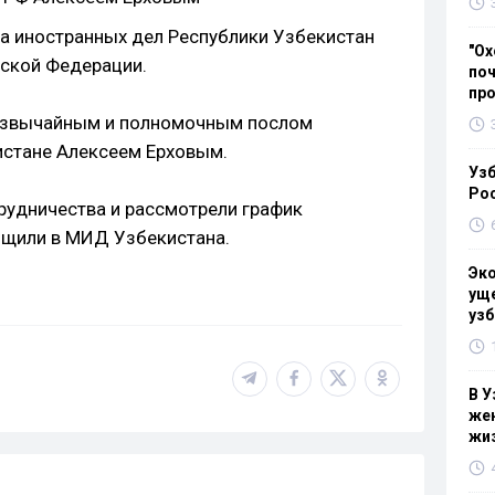
а иностранных дел Республики Узбекистан
"Ох
йской Федерации.
поч
пр
резвычайным и полномочным послом
истане Алексеем Ерховым.
Узб
Ро
рудничества и рассмотрели график
бщили в МИД Узбекистана.
Эк
уще
узб
В У
жен
жи