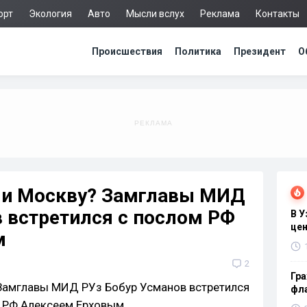
орт
Экология
Авто
Мысли вслух
Реклама
Контакты
Происшествия
Политика
Президент
О
 и Москву? Замглавы МИД
 встретился с послом РФ
В 
цен
м
2
Гра
фла