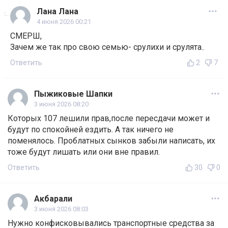
Лана Лана
4 июня 2026 00:21
СМЕРШ,
Зачем же так про свою семью- срулихи и срулята..
Ответить
2
7
Пыжиковые Шапки
3 июня 2026 08:20
Которых 107 лешили прав,после пересдачи может и
будут по спокойней ездить. А так ничего не
поменялось. Проблатных сынков забыли написать, их
тоже будут лишать или они вне правил.
Ответить
30
0
Акбарали
3 июня 2026 08:03
Нужно конфисковывались транспортные средства за