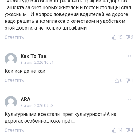
, чтобы удобно было штрафовать. Трафик на дорогах
Ташекта за счёт новых жителей и гостей столицы стал
ужасным... И вопрос поведения водителей на дороге
надо решать в комплексе с качеством и удобством
этой дороги, а не только штрафами.
Ответить
15
2
Как То Так
3 июня 2026 10:51
Как как да не как
Ответить
6
1
ARA
3 июня 2026 09:53
Культурными все стали...прёт культурность!А на
дорогах особенно...тоже прёт...
Ответить
14
4