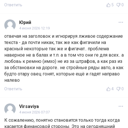
Ответить
5
0
Юрий
4 июня 2026 12:19
отвечая на заголовок и игнорируя лживое содержание
текста - да почти никак, так же как фигачили на
красный некоторые так же и фигачат.. проблема
наверное не в балах и т.п. а в том что они ге для всех.. а
любовь к ремню (имхо) не из за штрафов, а как раз из
за обстановки на дороге.. не стройные ряды авто, а как
будто отару овец гонят, которые ещё и гадят направо
налево
Ответить
4
0
Virsaviya
4 июня 2026 07:07
К сожалению, понятно становится только тогда когда
касается финансовой стороны. Это на сегодняшний