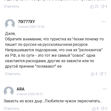
Ответить
25
4
70I777XY
3 июня 2026 12:36
Диля,
Обратите внимание, что туристка из Чехии почему-то
пишет по-русски на русскоязычном ресурсе.
Напрашивается подозрение, что она из "релокантов"
из РФ, а по сути - это тот же самый "совок": одна
хвастается расходами, другие из зависти или по
другой причине "поливают" ее
Ответить
4
7
ARA
3 июня 2026 09:51
Зависть из всех дыр...Любители чужое пересчитать...
Ответить
8
2