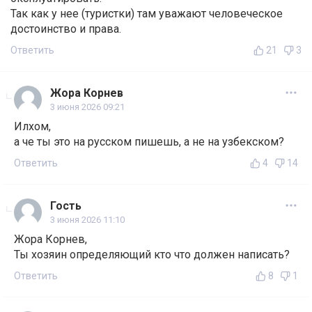
Так как у нее (туристки) там уважают человеческое
достоинство и права.
Ответить
21
3
Жора Корнев
3 июня 2026 09:21
Илхом,
а че ты это на русском пишешь, а не на узбекском?
Ответить
4
14
Гость
3 июня 2026 11:10
Жора Корнев,
Ты хозяин определяющий кто что должен написать?
Ответить
8
1