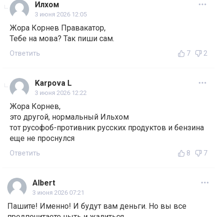
Илхом
3 июня 2026 12:05
Жора Корнев Правакатор,
Тебе на мова? Так пиши сам.
Ответить
7
2
Karpova L
3 июня 2026 12:22
Жора Корнев,
это другой, нормальный Ильхом
тот русофоб-противник русских продуктов и бензина
еще не проснулся
Ответить
8
7
Albert
3 июня 2026 07:21
Пашите! Именно! И будут вам деньги. Но вы все
предпочитаете ныть и жалиться