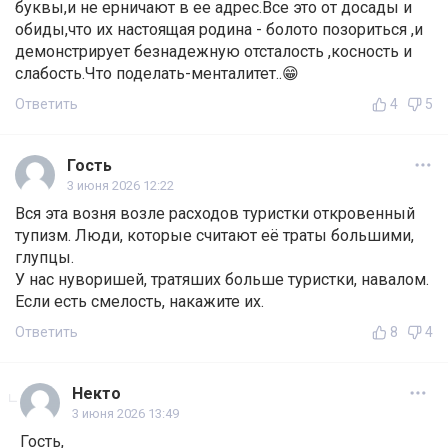
буквы,и не ерничают в ее адрес.Все это от досады и
обиды,что их настоящая родина - болото позориться ,и
демонстрирует безнадежную отсталость ,косность и
слабость.Что поделать-менталитет..😁
Ответить
4
5
Гость
3 июня 2026 12:22
Вся эта возня возле расходов туристки откровенный
тупизм. Люди, которые считают её траты большими,
глупцы.
У нас нуворишей, тратяших больше туристки, навалом.
Если есть смелость, накажите их.
Ответить
8
4
Некто
3 июня 2026 13:49
Гость,