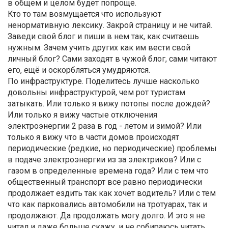
в общем и целом будет попроще.
Кто то там возмущается что используют
ненормативную лексику. Закрой страницу и не читай.
Заведи свой блог и пиши в нем так, как считаешь
нужным. Зачем учить других как им вести свой
личный блог? Сами заходят в чужой блог, сами читают
его, ещё и оскорбляться умудряются.
По инфраструктуре. Поделитесь лучше насколько
довольны инфраструктурой, чем рот туристам
затыкать. Или только я вижу потопы после дождей?
Или только я вижу частые отключения
электроэнергии 2 раза в год - летом и зимой? Или
только я вижу что в части домов происходят
периодические (редкие, но периодические) проблемы
в подаче электроэнергии из за электриков? Или с
газом в определенные времена года? Или с тем что
общественный транспорт все равно периодически
продолжает ездить так как хочет водитель? Или с тем
что как парковались автомобили на тротуарах, так и
продолжают. Да продолжать могу долго. И это я не
читал и даже больше скажу, и не собираюсь читать