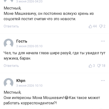
3 июня 2026 04:20
Местный,
Моне Машкевичу, он постоянно всякую хрень из
соцсетей постит считая что это новости.
Ответить
44
2
Гость
3 июня 2026 05:10
Чел, ты для начала глаза шире разуй, где ты увидел тут
мужика, баран.
Ответить
3
18
Khpn
3 июня 2026 10:10
Местный,
Они интересны Мона Мошкевич!😂Как такое может
работать корреспондентом?!