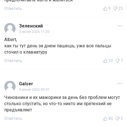
Ответить
9
23
Зеленский
3 июня 2026 11:20
Albert,
как ты тут день за днем пашешь, уже все пальцы
сточил о клавиатуру
Ответить
10
7
Galser
3 июня 2026 05:51
Чиновники и их мажорики за день без проблем могут
столько спустить, но что-то никто им претензий не
предъявляет
Ответить
40
3