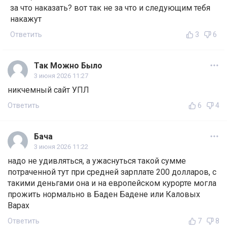
за что наказать? вот так не за что и следующим тебя
накажут
Ответить
3
6
Так Можно Было
3 июня 2026 11:27
никчемный сайт УПЛ
Ответить
6
4
Бача
3 июня 2026 11:22
надо не удивляться, а ужаснуться такой сумме
потраченной тут при средней зарплате 200 долларов, с
такими деньгами она и на европейском курорте могла
прожить нормально в Баден Бадене или Каловых
Варах
Ответить
7
8