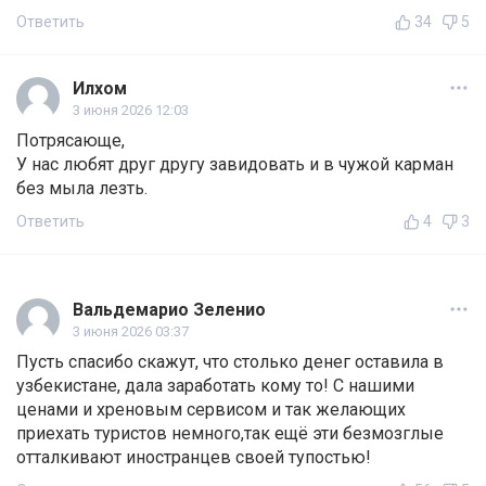
Ответить
34
5
Илхом
3 июня 2026 12:03
Потрясающе,
У нас любят друг другу завидовать и в чужой карман
без мыла лезть.
Ответить
4
3
Вальдемарио Зеленио
3 июня 2026 03:37
Пусть спасибо скажут, что столько денег оставила в
узбекистане, дала заработать кому то! С нашими
ценами и хреновым сервисом и так желающих
приехать туристов немного,так ещё эти безмозглые
отталкивают иностранцев своей тупостью!