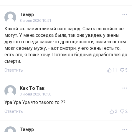
Тимур
3 июня 2026 10:51
Какой же завистливый наш народ. Спать спокойно не
могут. У мена соседка была, так она увидев у жены
другого соседа какие-то драгоценности, пилила потом
мозг своему мужу, - вот смотри, у его жены есть то,
есть это, я тоже хочу. Потом он бедный доработался до
смерти.
Ответить
11
5
Как То Так
3 июня 2026 10:50
Ура Ура Ура что такого то ??
Ответить
2
2
Тимур