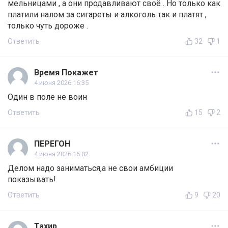
мельницами , а они продавливают своё . Но только как
платили налом за сигареты и алкоголь так и платят ,
только чуть дороже .
Ответить
32
1
Время Покажет
4 июня 2026 16:35
Один в поле не воин
Ответить
15
2
ПЕРЕГОН
4 июня 2026 16:02
Делом надо заниматься,а не свои амбиции
показывать!
Ответить
9
20
Тахир