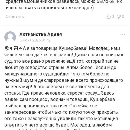
средства,мошенников развелось,можно было бы их
использовать в строительстве заводов)
Ответить
0
0
Активистка Аделя
5 июня 2026 01:42
🌏👩‍🚒🔹А я за товарища Кушербаева! Молодец, наш
человек- не сдаётся всё равно! Даже если он поиграл
суд, это всё равно резонанс ещё тот, который так не
любит руководство страны. А тем более , если и до
международного суда дойдёт- это тем более не
нужный шум и декларирование всего происходящего
на весь мир! А это совсем не сделает чести для
страны. Где права человека, спросят сразу... Здесь
важен сам процесс , волна- и товарищ Кушербаев
выбрал правильную тактику. Он сейчас не
заинтересован чтобы чью-то пятую точку прикрыть,
его тоже незаслуженно уволили, так что мотивация
ответить у него всегда будет. Молодец, в любом