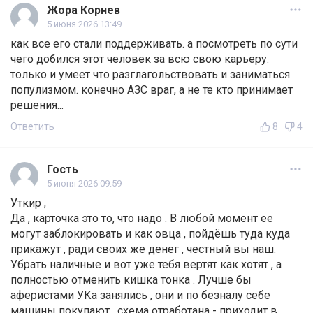
Жора Корнев
5 июня 2026 13:49
как все его стали поддерживать. а посмотреть по сути
чего добился этот человек за всю свою карьеру.
только и умеет что разглагольствовать и заниматься
популизмом. конечно АЗС враг, а не те кто принимает
решения...
Ответить
8
4
Гость
5 июня 2026 09:59
Уткир ,
Да , карточка это то, что надо . В любой момент ее
могут заблокировать и как овца , пойдёшь туда куда
прикажут , ради своих же денег , честный вы наш.
Убрать наличные и вот уже тебя вертят как хотят , а
полностью отменить кишка тонка . Лучше бы
аферистами УКа занялись , они и по безналу себе
машины покупают , схема отработана - приходит в