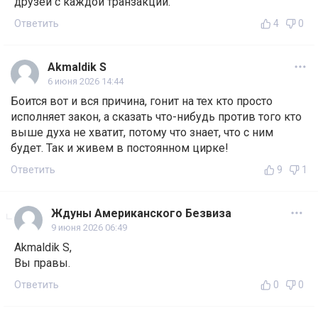
друзей с каждой транзакции.
Ответить
4
0
Akmaldik S
6 июня 2026 14:44
Боится вот и вся причина, гонит на тех кто просто
исполняет закон, а сказать что-нибудь против того кто
выше духа не хватит, потому что знает, что с ним
будет. Так и живем в постоянном цирке!
Ответить
9
1
Ждуны Американского Безвиза
9 июня 2026 06:49
Akmaldik S,
Вы правы.
Ответить
0
0