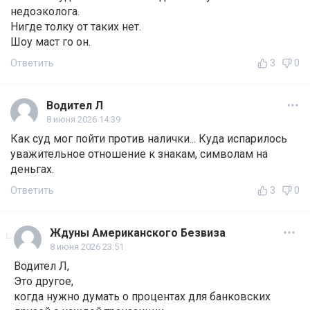
недоэколога.
Нигде толку от таких нет.
Шоу маст го он.
Ответить
3
0
Водител Л
8 июня 2026 14:39
Как суд мог пойти против налички... Куда испарилось
уважительное отношение к знакам, символам на
деньгах.
Ответить
3
0
Ждуны Американского Безвиза
8 июня 2026 23:51
Водител Л,
Это другое,
когда нужно думать о процентах для банковских