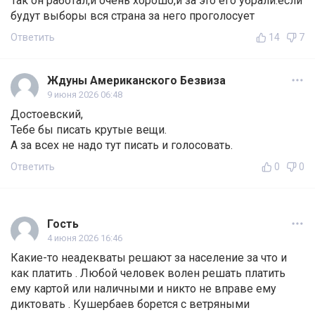
Так он работал,и очень хорошо,и за это его убрали.если
будут выборы вся страна за него проголосует
Ответить
14
7
Ждуны Американского Безвиза
9 июня 2026 06:48
Достоевский,
Тебе бы писать крутые вещи.
А за всех не надо тут писать и голосовать.
Ответить
0
0
Гость
4 июня 2026 16:46
Какие-то неадекваты решают за население за что и
как платить . Любой человек волен решать платить
ему картой или наличными и никто не вправе ему
диктовать . Кушербаев борется с ветряными