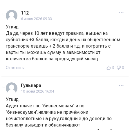
112
6 июня 2026 09:33
Уткир,
Да да, через 10 лет введут правила, вышел на
субботник +3 балла, каждый день на общественном
транспорте ездишь + 2 балла и т.д. и потратить с
карты ты можешь сумму в зависимости от
количества баллов за предыдущий месяц
Ответить
3
0
Гульнара
10 июня 2026 16:04
Уткир,
Аудит плачет по "бизнесменам" и по
"бизнесвуман",наличка не причём,они
нечистоплотные на руку,голодные до денег,и по
безналу выводят и обналичивают