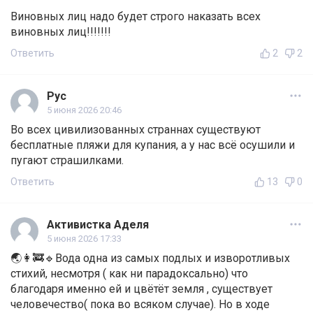
Виновных лиц надо будет строго наказать всех
виновных лиц!!!!!!!
Ответить
2
2
Рус
5 июня 2026 20:46
Во всех цивилизованных страннах существуют
бесплатные пляжи для купания, а у нас всё осушили и
пугают страшилками.
Ответить
13
0
Активистка Аделя
5 июня 2026 17:33
🌏👩‍🚒🔹Вода одна из самых подлых и изворотливых
стихий, несмотря ( как ни парадоксально) что
благодаря именно ей и цвётёт земля , существует
человечество( пока во всяком случае). Но в ходе