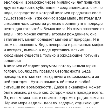
эволюции , возможно через миллионы лет появится
другая жидкость, субстанция - соединение,аналогично
воде, посредством которой человек продолжит своё
существование . Уже сейчас воды мало , поэтому для
спасения человечества должно возникнуть в природе
нечто, для того чтобы Земля жила. Но само спасение от
воды - это можно считать вторым рождением, она
затягивает, манит, обладает магией от природы... И в
этом её опасность. Ведь неспроста в различных мифах
и легедах , именно в воде прятались всякие
юродивые существа, только и ожидающие погубить
человека ..
А человек обладает разумом, потому нельзя терять
голову. Соблюдать правила безопасности. Беда
приходит, и отмотать назад ничего невозможно, а за
ней трагедия .. Нужно помнить об этом в любой
ситуации по возможности . Даже в аквапарке может
быть опасно, да ещё как. Осторожность прежде всего...
Эх, вспомнила, как в советское время с родителями на
Чёрное море ездили- весело, задорно, отдыхающих