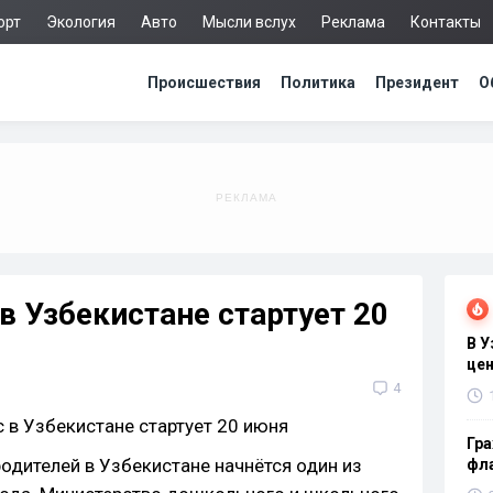
орт
Экология
Авто
Мысли вслух
Реклама
Контакты
Происшествия
Политика
Президент
О
в Узбекистане стартует 20
В 
цен
4
Гра
одителей в Узбекистане начнётся один из
фла