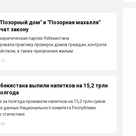
"Позорный дом" и "Позорная махалля"
чат закону
ократическая партия Узбекистана
овала практику проверок домов граждан, контроля
ойством, а также присвоения жилым
:12
бекистана выпили напитков на 15,2 трлн
полгода
 за полгода произвели напитков на 15,2 трлн сумов.
из данных Национального комитета Республики
о статистике.
:00