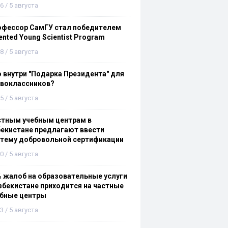
6 / 5 августа
офессор СамГУ стал победителем
ented Young Scientist Program
8 / 5 августа
 внутри "Подарка Президента" для
рвоклассников?
5 / 5 августа
стным учебным центрам в
екистане предлагают ввести
стему добровольной сертификации
0 / 5 августа
 жалоб на образовательные услуги
збекистане приходится на частные
ебные центры
3 / 5 августа