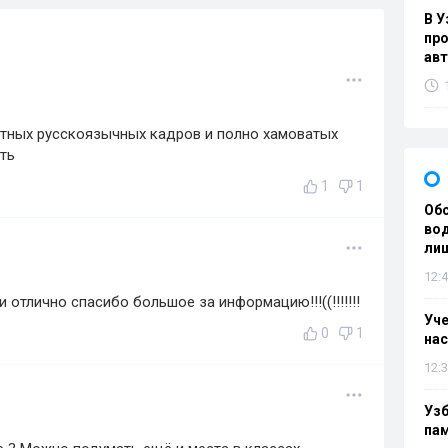
В У
про
ав
отных русскоязычных кадров и полно хамоватых
ть
1
1
Об
вод
лиш
12:4
 отлично спасибо большое за информацию!!!((!!!!!!!
Уч
0
1
нас
12:3
Уз
па