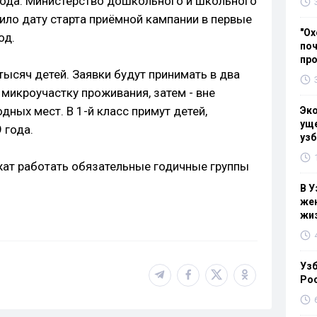
года. Министерство дошкольного и школьного
ло дату старта приёмной кампании в первые
"Ох
од.
поч
пр
тысяч детей. Заявки будут принимать в два
о микроучастку проживания, затем - вне
дных мест. В 1-й класс примут детей,
Эк
уще
 года.
узб
ат работать обязательные годичные группы
В У
жен
жи
Узб
Ро