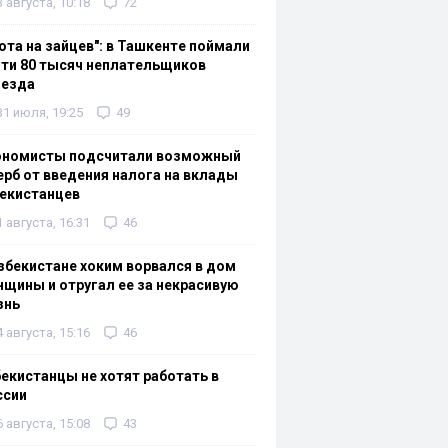
3 августа, 10:18
72
ота на зайцев": в Ташкенте поймали
ти 80 тысяч неплательщиков
оезда
31 июля, 19:25
49
ономисты подсчитали возможный
рб от введения налога на вклады
екистанцев
1 августа, 16:31
46
збекистане хоким ворвался в дом
щины и отругал ее за некрасивую
знь
4 августа, 15:16
46
екистанцы не хотят работать в
ссии
6 августа, 15:08
43