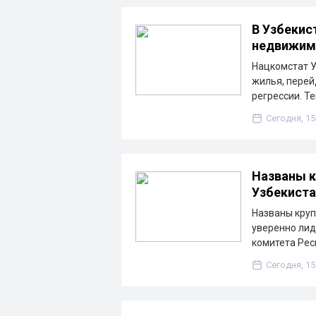
В Узбекис
недвижим
Нацкомстат У
жилья, перей
регрессии. Т
Сегодня, 15
Названы к
Узбекиста
Названы круп
уверенно лид
комитета Рес
Сегодня, 15