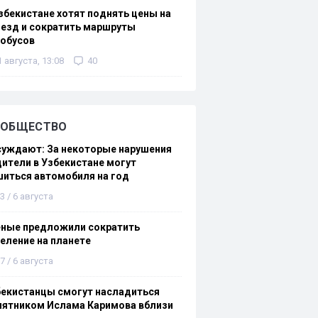
збекистане хотят поднять цены на
езд и сократить маршруты
тобусов
1 августа, 13:08
40
ОБЩЕСТВО
суждают: За некоторые нарушения
ители в Узбекистане могут
иться автомобиля на год
3 / 6 августа
еные предложили сократить
еление на планете
7 / 6 августа
бекистанцы смогут насладиться
мятником Ислама Каримова вблизи