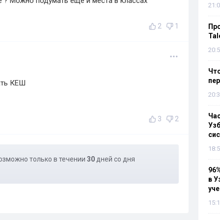
е ? Можно подумать ещё и места в классах
21:0
2
1
Пр
Tal
20:5
Что
пе
ать КЕШ
20:3
Ча
3
2
Узб
си
18:5
озможно только в течении
30
дней со дня
96%
в У
уч
15:1