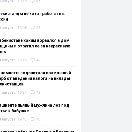
3 августа, 10:18
85
екистанцы не хотят работать в
ссии
6 августа, 15:08
52
збекистане хоким ворвался в дом
щины и отругал ее за некрасивую
знь
4 августа, 15:16
49
ономисты подсчитали возможный
рб от введения налога на вклады
екистанцев
1 августа, 16:31
48
ашкенте пьяный мужчина лез под
тье к бабушке
4 августа, 19:43
40