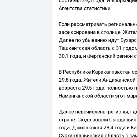
составил 29,5 года. Информаци
Агентства статистики.
Если рассматривать региональн
зафиксирована в столице. Жител
Далее по убыванию идут Бухарск
Ташкентская область с 31 годом
30,1 года, и Ферганский регион с
В Республике Каракалпакстан с
29,8 года. Жители Андижанской
возраста 29,5 года, полностью 
Наманганской области этот марк
Далее перечислены регионы, гд
стране. Сюда вошли Сырдарьинс
года, Джизакская 28,4 года и К
Сурхандарьинская область с сам