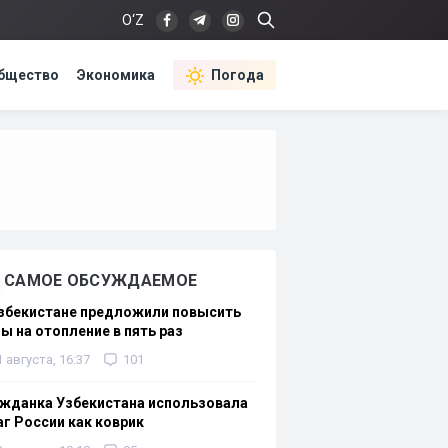
O‘Z
бщество
Экономика
Погода
САМОЕ ОБСУЖДАЕМОЕ
Узбекистане предложили повысить
ы на отопление в пять раз
1 августа, 16:37
101
жданка Узбекистана использовала
г России как коврик