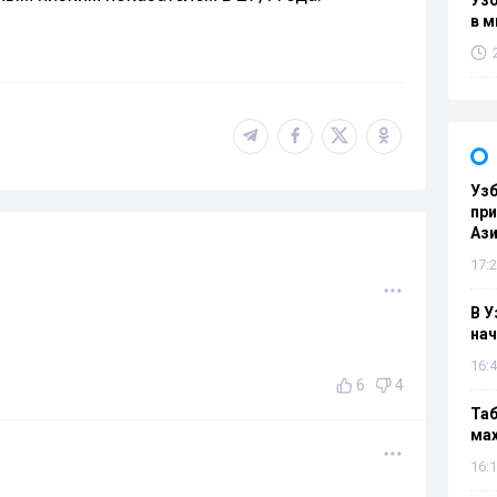
Узб
в м
Узб
пр
Ази
17:2
В У
нач
16:4
6
4
Таб
мах
16:1