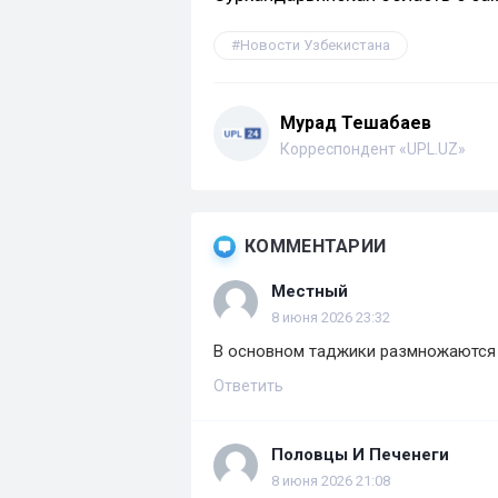
Новости Узбекистана
Мурад Тешабаев
Корреспондент «UPL.UZ»
КОММЕНТАРИИ
Местный
8 июня 2026 23:32
В основном таджики размножаются
Ответить
Половцы И Печенеги
8 июня 2026 21:08