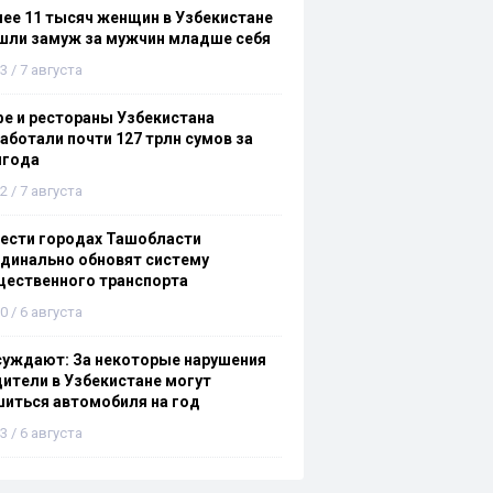
ее 11 тысяч женщин в Узбекистане
шли замуж за мужчин младше себя
3 / 7 августа
е и рестораны Узбекистана
аботали почти 127 трлн сумов за
лгода
2 / 7 августа
ести городах Ташобласти
динально обновят систему
щественного транспорта
0 / 6 августа
суждают: За некоторые нарушения
ители в Узбекистане могут
иться автомобиля на год
3 / 6 августа