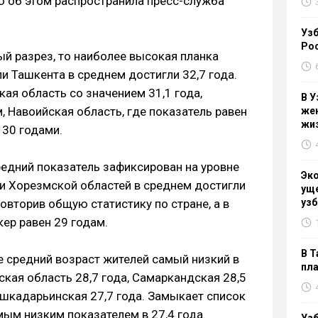
ю об этом распространила пресс-служба
Узб
Ро
ый разрез, то наиболее высокая планка
и Ташкента в среднем достигли 32,7 года.
ая область со значением 31,1 года,
В У
, Навоийская область, где показатель равен
жен
жи
 30 годами.
редний показатель зафиксирован на уровне
Эк
 и Хорезмской областей в среднем достигли
уще
повторив общую статистику по стране, а в
узб
ер равен 29 годам.
В Т
е средний возраст жителей самый низкий в
пла
кая область 28,7 года, Самаркандская 28,5
ашкадарьинская 27,7 года. Замыкает список
ым низким показателем в 27,4 года.