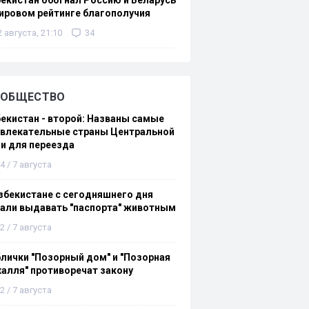
екистан обогнал Россию и Беларусь
ировом рейтинге благополучия
2 августа, 21:10
34
ОБЩЕСТВО
екистан - второй: Названы самые
ивлекательные страны Центральной
и для переезда
4 / 7 августа
збекистане с сегодняшнего дня
али выдавать "паспорта" животным
2 / 7 августа
лички "Позорный дом" и "Позорная
алля" противоречат закону
2 / 7 августа