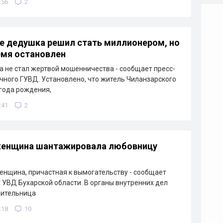
:56
2
е дедушка решил стать миллионером, но
емя остановлен
 не стал жертвой мошенничества - сообщает пресс-
чного ГУВД. Установлено, что житель Чиланзарского
 года рождения,
:41
2
 женщина шантажировала любовницу
нщина, причастная к вымогательству - сообщает
 УВД Бухарской области. В органы внутренних дел
жительница
:18
10