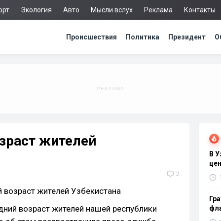
орт
Экология
Авто
Мысли вслух
Реклама
Контакты
Происшествия
Политика
Президент
О
зраст жителей
В 
цен
2
Гра
едний возраст жителей нашей республики
фла