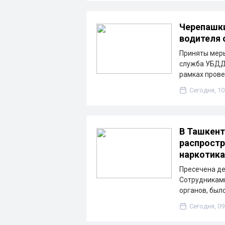
Черепашки
водителя 
Приняты меры
служба УБДД 
рамках пров
Сегодня, 10
В Ташкент
распростр
наркотик
Пресечена де
Сотрудниками
органов, был
Сегодня, 09