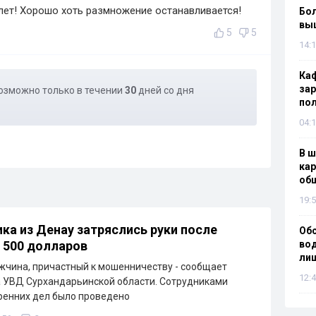
лет! Хорошо хоть размножение останавливается!
Бол
вы
5
5
14:1
Каф
зар
озможно только в течении
30
дней со дня
по
04:1
В ш
кар
об
19:5
ка из Денау затряслись руки после
Об
 500 долларов
вод
лиш
чина, причастный к мошенничеству - сообщает
12:4
 УВД Сурхандарьинской области. Сотрудниками
ренних дел было проведено