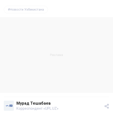
Новости Узбекистана
Мурад Тешабаев
Корреспондент «UPL.UZ»