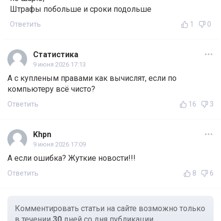
Штрафы побольше и сроки подольше
Ответить
1
0
Статистика
9 июня 2026 17:13
А с купленым правами как вычислят, если по
компьютеру всё чисто?
Ответить
16
3
Khpn
9 июня 2026 17:09
А если ошибка? Жуткие новости!!!
Ответить
8
6
Комментировать статьи на сайте возможно только
в течении
30
дней со дня публикации.