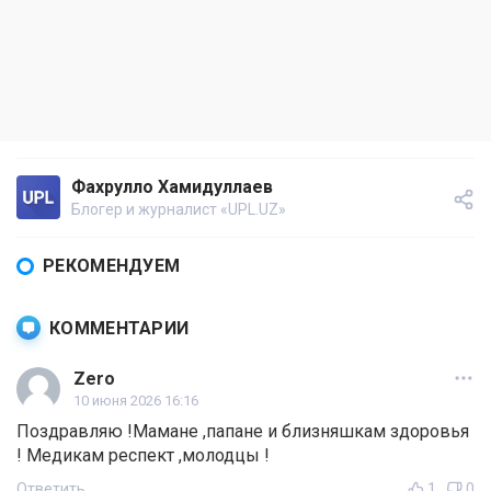
Фахрулло Хамидуллаев
Блогер и журналист «UPL.UZ»
РЕКОМЕНДУЕМ
КОММЕНТАРИИ
Zero
10 июня 2026 16:16
Поздравляю !Мамане ,папане и близняшкам здоровья
! Медикам респект ,молодцы !
Ответить
1
0