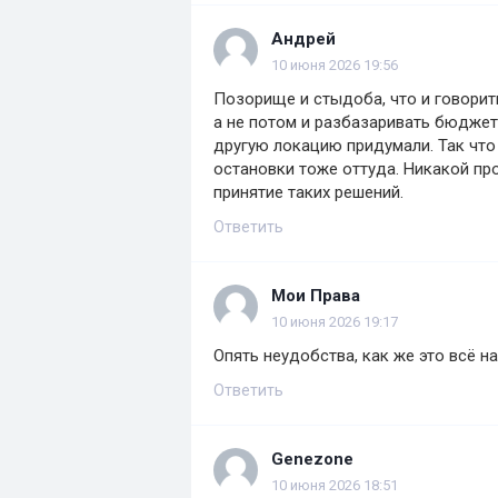
Андрей
10 июня 2026 19:56
Позорище и стыдоба, что и говорить
а не потом и разбазаривать бюджет.
другую локацию придумали. Так что
остановки тоже оттуда. Никакой про
принятие таких решений.
Ответить
Мои Права
10 июня 2026 19:17
Опять неудобства, как же это всё н
Ответить
Genezone
10 июня 2026 18:51