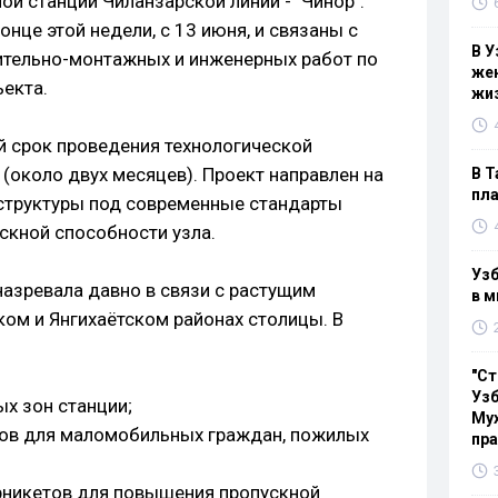
й станции Чиланзарской линии - "Чинор".
онце этой недели, с 13 июня, и связаны с
В У
тельно-монтажных и инженерных работ по
жен
екта.
жи
 срок проведения технологической
(около двух месяцев). Проект направлен на
В Т
пла
структуры под современные стандарты
скной способности узла.
Узб
азревала давно в связи с растущим
в м
ом и Янгихаётском районах столицы. В
"Ст
Узб
х зон станции;
Мух
тов для маломобильных граждан, пожилых
пр
рникетов для повышения пропускной