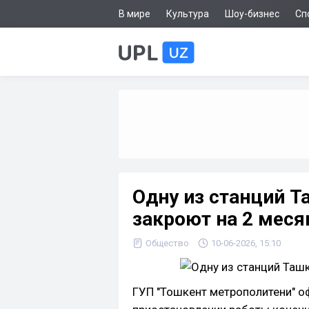
В мире
Культура
Шоу-бизнес
Сп
Одну из станций Т
закроют на 2 меся
Общество
10-06-2026, 15:10
ГУП "Тошкент метрополитени" 