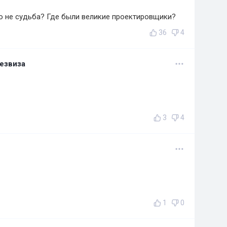
о не судьба? Где были великие проектировщики?
36
4
езвиза
3
4
1
0