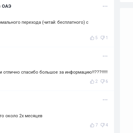
з ОАЭ
рмального перехода (читай: бесплатного) с
5
1
и отлично спасибо большое за информацию!!???!!!!!
2
6
это около 2х месяцев
7
4