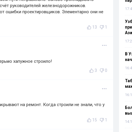
па
а счёт руководителей железнодорожников.
17:4
яют ошибки проектировщиков. Элементарно они не
Узб
13
1
пр
Ази
17:2
В У
нач
ерьмо хапужное строило!
16:4
3
0
Таб
мах
16:1
крывают на ремонт. Когда строили не знали, что у
Бол
вы
15
1
14:1