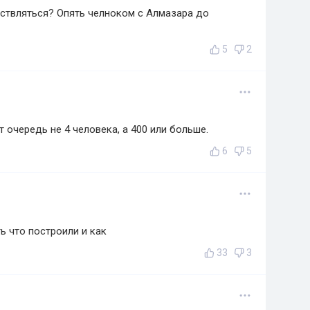
ствляться? Опять челноком с Алмазара до
5
2
т очередь не 4 человека, а 400 или больше.
6
5
ь что построили и как
33
3