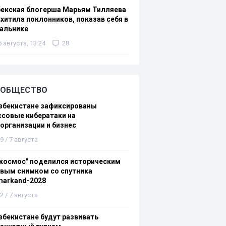
бекская блогерша Марьям Тилляева
хитила поклонников, показав себя в
альнике
5 августа, 13:24
28
ОБЩЕСТВО
збекистане зафиксированы
совые кибератаки на
организации и бизнес
9 / 7 августа
космос" поделился историческим
вым снимком со спутника
markand-2028
2 / 7 августа
збекистане будут развивать