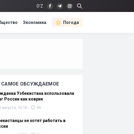
O‘Z
бщество
Экономика
Погода
САМОЕ ОБСУЖДАЕМОЕ
жданка Узбекистана использовала
г России как коврик
3 августа, 10:18
85
екистанцы не хотят работать в
ссии