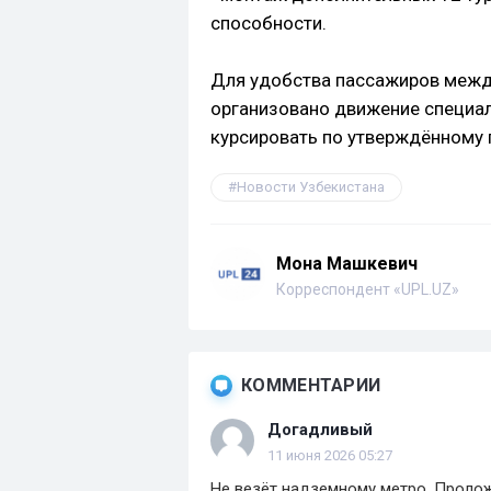
способности.
Для удобства пассажиров между 
организовано движение специал
курсировать по утверждённому 
Новости Узбекистана
Мона Машкевич
Корреспондент «UPL.UZ»
КОММЕНТАРИИ
Догадливый
11 июня 2026 05:27
Не везёт надземному метро. Пролож