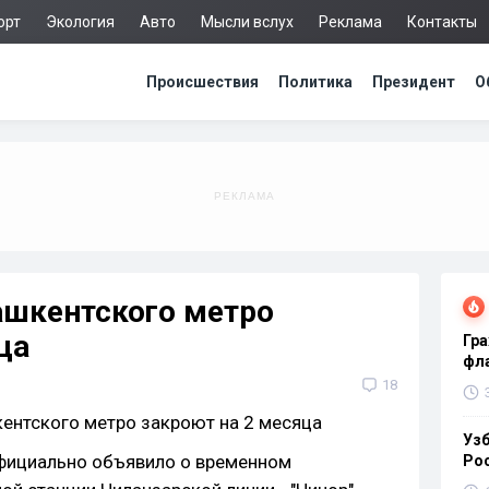
орт
Экология
Авто
Мысли вслух
Реклама
Контакты
Происшествия
Политика
Президент
О
ашкентского метро
ца
Гра
фла
18
Узб
официально объявило о временном
Ро