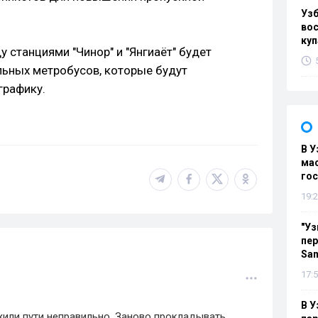
Уз
вос
куп
станциями "Чинор" и "Янгиҳаёт" будет
ьных метробусов, которые будут
графику.
В У
мас
гос
19:2
"Уз
пер
Sa
17:5
В У
или пути неправильно. Заново прокладывать