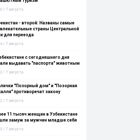
рашютный туризм
0 / 7 августа
екистан - второй: Названы самые
ивлекательные страны Центральной
и для переезда
4 / 7 августа
збекистане с сегодняшнего дня
али выдавать "паспорта" животным
2 / 7 августа
лички "Позорный дом" и "Позорная
алля" противоречат закону
2 / 7 августа
ее 11 тысяч женщин в Узбекистане
шли замуж за мужчин младше себя
3 / 7 августа