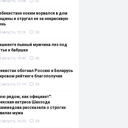
6 августа, 15:08
52
збекистане хоким ворвался в дом
щины и отругал ее за некрасивую
знь
4 августа, 15:16
50
ашкенте пьяный мужчина лез под
тье к бабушке
4 августа, 19:43
40
екистан обогнал Россию и Беларусь
ировом рейтинге благополучия
2 августа, 21:10
34
ою рядом, как официант":
екская актриса Шахзода
аммедова рассказала о строгих
авилах мужа
3 августа, 16:20
28