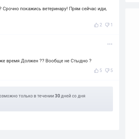
? Срочно покажись ветеринару! Прям сейчас иди,
2
1
о же время Должен ?? Вообще не Стыдно ?
5
5
озможно только в течении
30
дней со дня