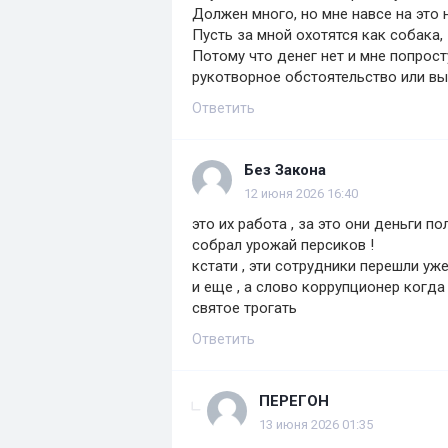
Должен много, но мне навсе на это 
Пусть за мной охотятся как собака,
Потому что денег нет и мне попросту
рукотворное обстоятельство или в
Ответить
Без Закона
12 июня 2026 16:40
это их работа , за это они деньги 
собрал урожай персиков !
кстати , эти сотрудники перешли уже
и еще , а слово коррупционер когд
святое трогать
Ответить
ПЕРЕГОН
13 июня 2026 01:35