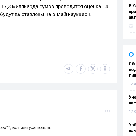
17,3 миллиарда сумов проводится оценка 14
В У
про
 будут выставлены на онлайн-аукцион.
ав
Об
вод
лиш
12:4
Уч
нас
12:3
Уз
аю"?, вот житуха пошла.
па