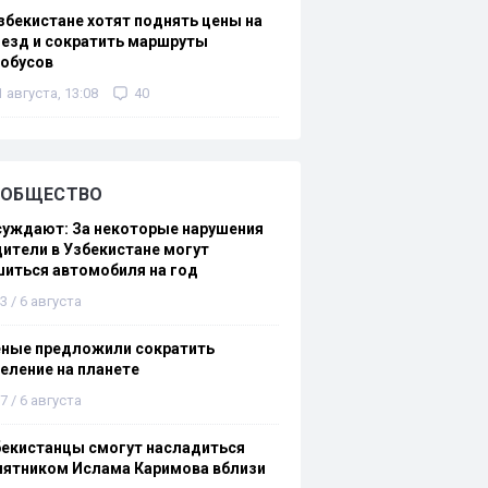
збекистане хотят поднять цены на
езд и сократить маршруты
тобусов
1 августа, 13:08
40
ОБЩЕСТВО
суждают: За некоторые нарушения
ители в Узбекистане могут
иться автомобиля на год
3 / 6 августа
еные предложили сократить
еление на планете
7 / 6 августа
бекистанцы смогут насладиться
мятником Ислама Каримова вблизи