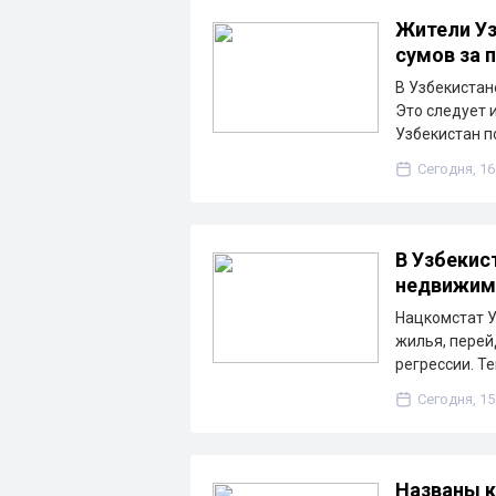
Жители Уз
сумов за 
В Узбекистане
Это следует 
Узбекистан п
Сегодня, 16
В Узбекис
недвижим
Нацкомстат У
жилья, перей
регрессии. Т
Сегодня, 15
Названы к