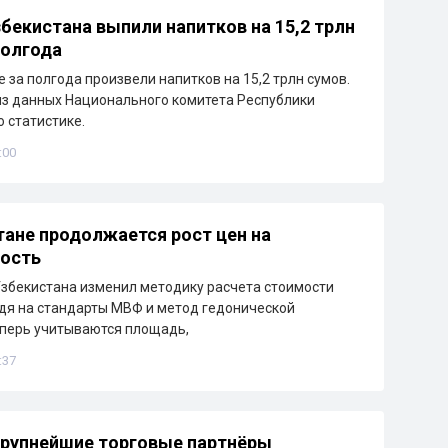
бекистана выпили напитков на 15,2 трлн
полгода
 за полгода произвели напитков на 15,2 трлн сумов.
из данных Национального комитета Республики
о статистике.
:00
тане продолжается рост цен на
ость
збекистана изменил методику расчета стоимости
дя на стандарты МВФ и метод гедонической
еперь учитываются площадь,
:37
рупнейшие торговые партнёры