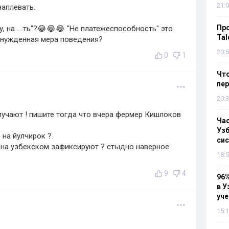
21:0
наплевать.
Пр
, на ....ть"?😂😂😂 "Не платежеспособность" это
Tal
ынужденная мера поведения?
20:5
0
1
Что
пе
20:3
получают ! пишите тогда что вчера фермер Кишлоков
Ча
Узб
 на йулчирок ?
си
а на узбекском зафиксируют ? стыдно наверное
18:5
9
4
96%
в У
уч
15:1