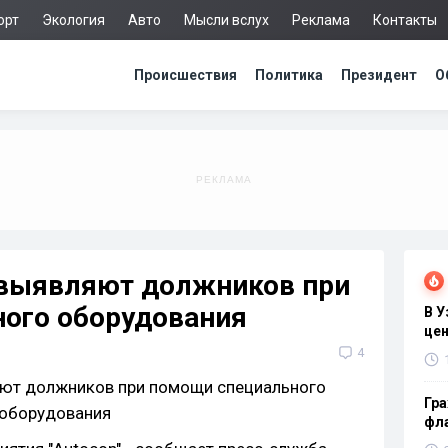
орт
Экология
Авто
Мысли вслух
Реклама
Контакты
Происшествия
Политика
Президент
О
 выявляют должников при
ого оборудования
В 
цен
4
Гра
фла