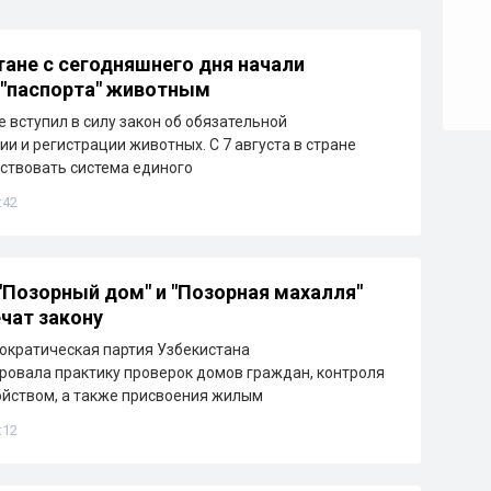
тане с сегодняшнего дня начали
"паспорта" животным
е вступил в силу закон об обязательной
и и регистрации животных. С 7 августа в стране
ствовать система единого
:42
"Позорный дом" и "Позорная махалля"
чат закону
ократическая партия Узбекистана
овала практику проверок домов граждан, контроля
ойством, а также присвоения жилым
:12