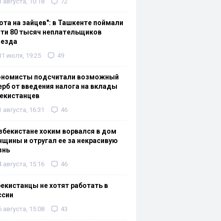
3 августа, 10:18
72
ота на зайцев": в Ташкенте поймали
ти 80 тысяч неплательщиков
оезда
31 июля, 19:25
49
ономисты подсчитали возможный
рб от введения налога на вклады
екистанцев
1 августа, 16:31
46
збекистане хоким ворвался в дом
щины и отругал ее за некрасивую
знь
4 августа, 15:16
46
екистанцы не хотят работать в
ссии
6 августа, 15:08
43