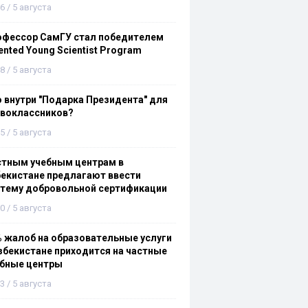
6 / 5 августа
офессор СамГУ стал победителем
ented Young Scientist Program
8 / 5 августа
 внутри "Подарка Президента" для
рвоклассников?
5 / 5 августа
стным учебным центрам в
екистане предлагают ввести
стему добровольной сертификации
0 / 5 августа
 жалоб на образовательные услуги
збекистане приходится на частные
ебные центры
3 / 5 августа