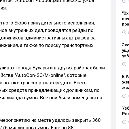
ятия "Autoсon" - сообщает пресс-служба
ия.
"Ох
поч
тного Бюро принудительного исполнения,
пр
нов внутренних дел, проводятся рейды по
должников административных штрафов за
ижения, а также по поиску транспортных
Эк
уще
.
узб
лицах города Бухары и в других районах были
йства "AutoCon-SC/M-online", которые
В У
 потоке транспортных средств. Всего
жен
жи
тных средств принадлежащих должникам, по
миллиарда сумов. Все они были помещены на
Узб
Ро
 мероприятию на месте удалось закрыть 360
276 миллионов сумов. Ещё по 88