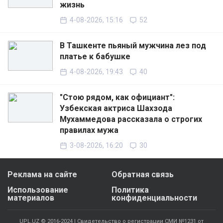
жизнь
4-08-2026, 15:16
52
В Ташкенте пьяный мужчина лез под
платье к бабушке
4-08-2026, 19:43
40
"Стою рядом, как официант":
Узбекская актриса Шахзода
Мухаммедова рассказала о строгих
правилах мужа
3-08-2026, 16:20
30
Реклама на сайте
Обратная связь
Использование
Политика
материалов
конфиденциальности
UPL.UZ © 2016-2024 | Свидетельство о регистрации СМИ №1231 от