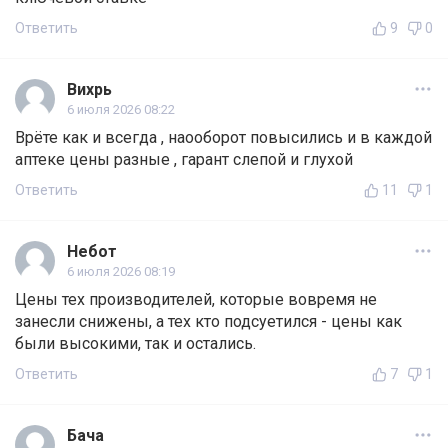
Ответить
9
0
Вихрь
6 июля 2026 08:22
Врёте как и всегда , наооборот повысились и в каждой
аптеке цены разные , гарант слепой и глухой
Ответить
11
1
Небот
6 июля 2026 08:19
Цены тех производителей, которые вовремя не
занесли снижены, а тех кто подсуетился - цены как
были высокими, так и остались.
Ответить
7
1
Бача