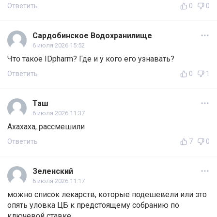
Ответить
0
0
Сардобинское Водохранилище
6 июля 2026 15:52
Что такое IDpharm? Где и у кого его узнавать?
Ответить
0
1
Таш
6 июля 2026 11:37
Ахахаха, рассмешили
Ответить
7
0
Зеленский
6 июля 2026 11:17
можно список лекарств, которые подешевели или это
опять уловка ЦБ к предстоящему собранию по
ключевой ставке