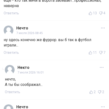
ещё - кто так мячи в ворота забивает...профессионал,
наверна
Ответить
13
4
Нечто
7 июля 2026 08:45
ну здесь конечно же фуррор. вы б так в футбол
играли...
Ответить
11
7
Некто
7 июля 2026 16:01
нечто,
А ты бы соображал...
Ответить
2
2
Нечто