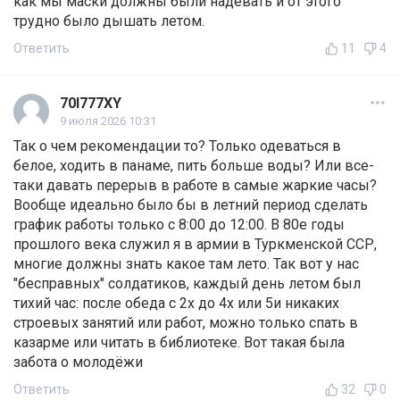
как мы маски должны были надевать и от этого
трудно было дышать летом.
Ответить
11
4
70I777XY
9 июля 2026 10:31
Так о чем рекомендации то? Только одеваться в
белое, ходить в панаме, пить больше воды? Или все-
таки давать перерыв в работе в самые жаркие часы?
Вообще идеально было бы в летний период сделать
график работы только с 8:00 до 12:00. В 80е годы
прошлого века служил я в армии в Туркменской ССР,
многие должны знать какое там лето. Так вот у нас
"бесправных" солдатиков, каждый день летом был
тихий час: после обеда с 2х до 4х или 5и никаких
строевых занятий или работ, можно только спать в
казарме или читать в библиотеке. Вот такая была
забота о молодёжи
Ответить
32
0