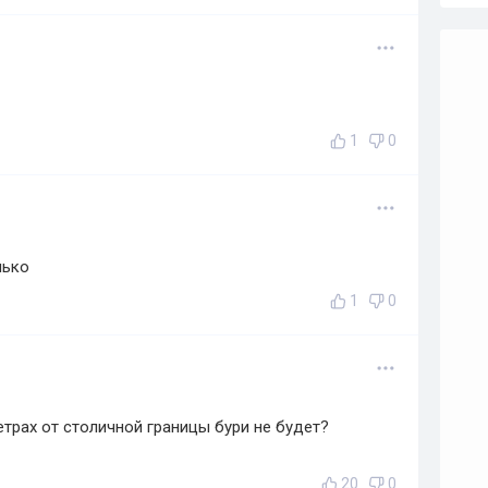
1
0
нько
1
0
етрах от столичной границы бури не будет?
20
0