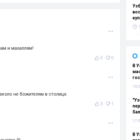
Уз
вос
куп
ам и махаллям!
0
0
В У
мас
гос
19:2
овезло не божителям в столице.
"Уз
3
1
пер
Sa
17:5
В У