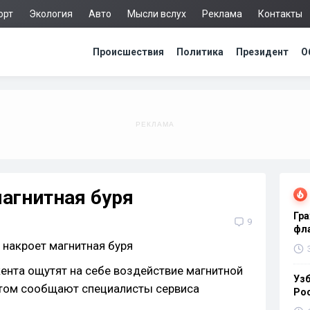
орт
Экология
Авто
Мысли вслух
Реклама
Контакты
Происшествия
Политика
Президент
О
агнитная буря
Гра
9
фла
кента ощутят на себе воздействие магнитной
Узб
 этом сообщают специалисты сервиса
Ро