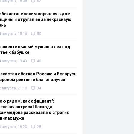
6 августа, 15:08
52
збекистане хоким ворвался в дом
щины и отругал ее за некрасивую
знь
4 августа, 15:16
50
ашкенте пьяный мужчина лез под
тье к бабушке
4 августа, 19:43
40
екистан обогнал Россию и Беларусь
ировом рейтинге благополучия
2 августа, 21:10
34
ою рядом, как официант":
екская актриса Шахзода
аммедова рассказала о строгих
авилах мужа
3 августа, 16:20
28