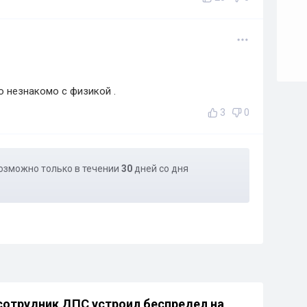
о незнакомо с физикой .
3
0
озможно только в течении
30
дней со дня
отрудник ДПС устроил беспредел на