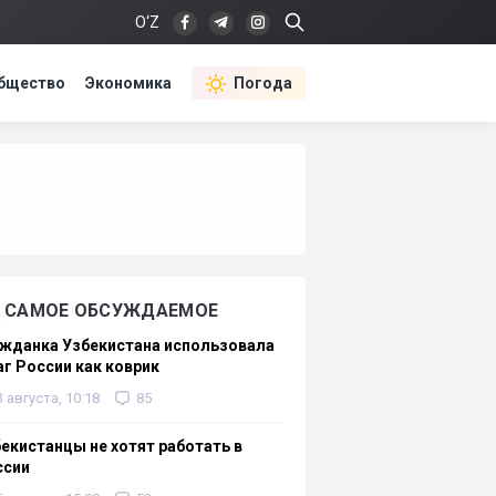
O‘Z
бщество
Экономика
Погода
САМОЕ ОБСУЖДАЕМОЕ
жданка Узбекистана использовала
г России как коврик
3 августа, 10:18
85
екистанцы не хотят работать в
ссии