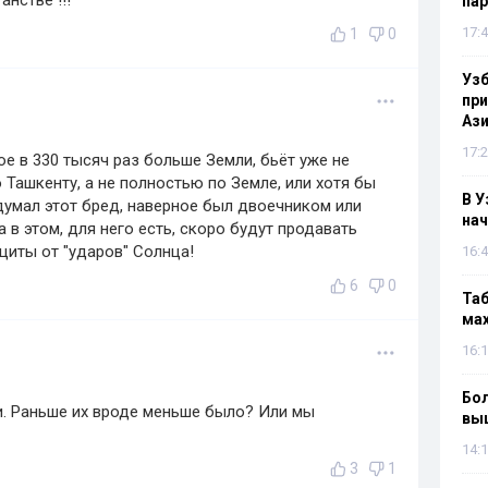
нстве !!!
па
17:4
1
0
Узб
пр
Ази
17:2
ое в 330 тысяч раз больше Земли, бьёт уже не
Ташкенту, а не полностью по Земле, или хотя бы
В У
идумал этот бред, наверное был двоечником или
нач
 в этом, для него есть, скоро будут продавать
иты от "ударов" Солнца!
16:4
6
0
Таб
мах
16:1
Бол
и. Раньше их вроде меньше было? Или мы
вы
14:1
3
1