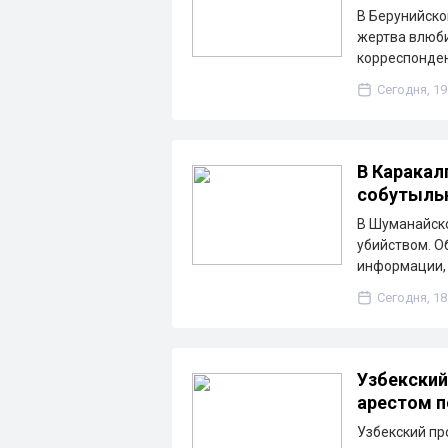
В Берунийско
жертва влюби
корреспонден
Сегодня, 19
В Каракал
собутыльн
В Шуманайско
убийством. О
информации, 
Сегодня, 18
Узбекский
арестом 
Узбекский п