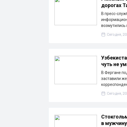
дорогах Т
В пресс-слу
информационн
возмутились 
Сегодня, 20
Узбекиста
чуть не у
В Фергане по
заставили же
корреспонден
Сегодня, 20
Стокгольм
в мужчину