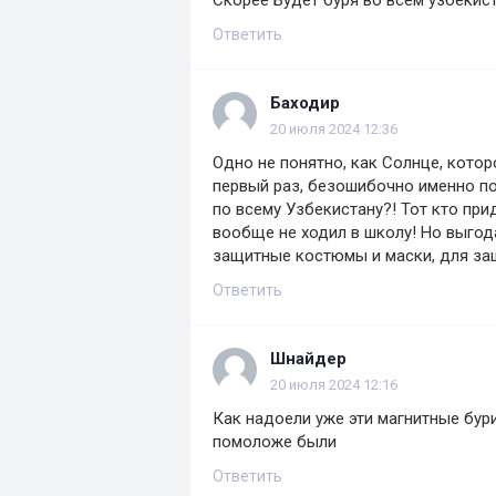
Скорее Будет буря во всем узбекиста
Ответить
Баходир
20 июля 2024 12:36
Одно не понятно, как Солнце, котор
первый раз, безошибочно именно по 
по всему Узбекистану?! Тот кто пр
вообще не ходил в школу! Но выгода
защитные костюмы и маски, для защ
Ответить
Шнайдер
20 июля 2024 12:16
Как надоели уже эти магнитные бур
помоложе были
Ответить