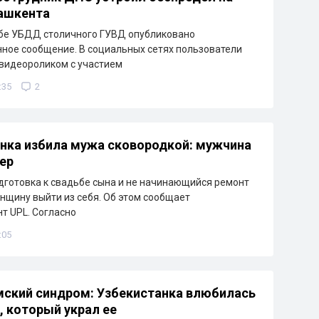
ашкента
жбе УБДД столичного ГУВД опубликовано
ое сообщение. В социальных сетях пользователи
видеороликом с участием
:35
2
нка избила мужа сковородкой: мужчина
мер
дготовка к свадьбе сына и не начинающийся ремонт
нщину выйти из себя. Об этом сообщает
т UPL. Согласно
:05
ский синдром: Узбекистанка влюбилась
, который украл ее