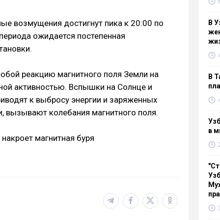
ные возмущения достигнут пика к 20:00 по
В У
жен
 периода ожидается постепенная
жи
тановки.
обой реакцию магнитного поля Земли на
В Т
ной активностью. Вспышки на Солнце и
пла
иводят к выбросу энергии и заряженных
и, вызывают колебания магнитного поля.
Узб
в м
"Ст
Узб
Мух
пр