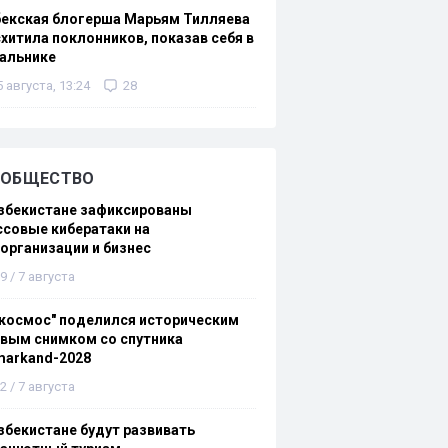
бекская блогерша Марьям Тилляева
хитила поклонников, показав себя в
альнике
5 августа, 13:24
28
ОБЩЕСТВО
збекистане зафиксированы
совые кибератаки на
организации и бизнес
9 / 7 августа
космос" поделился историческим
вым снимком со спутника
markand-2028
2 / 7 августа
збекистане будут развивать