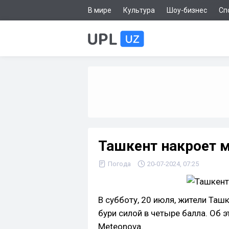
В мире
Культура
Шоу-бизнес
Сп
Ташкент накроет м
Погода
20-07-2024, 07:25
В субботу, 20 июля, жители Таш
бури силой в четыре балла. Об
Meteonova.