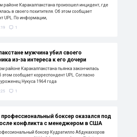
м районе Каракалпакстана произошел инцидент, где
лась в своего похитителя. Об этом сообщает
т UPL. По информации,
:19
1
пакстане мужчина убил своего
ика из-за интереса к его дочери
м районе Каракалпакстана пьянка закончилась
б этом сообщает корреспондент UPL. Согласно
уроженец Нукуса 1964 года
:25
1
 профессиональный боксер оказался под
после конфликта с менеджером в США
рофессиональный боксер Кудратилло Абдукаххоров