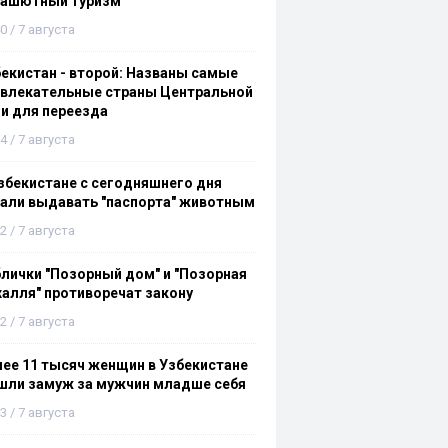
рашютный туризм
0 / 7 августа
екистан - второй: Названы самые
ивлекательные страны Центральной
и для переезда
4 / 7 августа
збекистане с сегодняшнего дня
али выдавать "паспорта" животным
2 / 7 августа
лички "Позорный дом" и "Позорная
алля" противоречат закону
2 / 7 августа
ее 11 тысяч женщин в Узбекистане
шли замуж за мужчин младше себя
3 / 7 августа