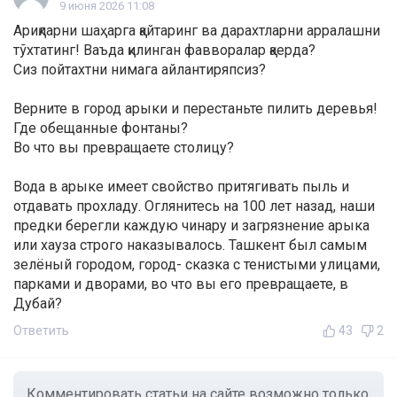
9 июня 2026 11:08
Ариқларни шаҳарга қайтаринг ва дарахтларни арралашни
тўхтатинг! Ваъда қилинган фавворалар қаерда?
Сиз пойтахтни нимага айлантиряпсиз?
Верните в город арыки и перестаньте пилить деревья!
Где обещанные фонтаны?
Во что вы превращаете столицу?
Вода в арыке имеет свойство притягивать пыль и
отдавать прохладу. Оглянитесь на 100 лет назад, наши
предки берегли каждую чинару и загрязнение арыка
или хауза строго наказывалось. Ташкент был самым
зелёный городом, город- сказка с тенистыми улицами,
парками и дворами, во что вы его превращаете, в
Дубай?
Ответить
43
2
Комментировать статьи на сайте возможно только