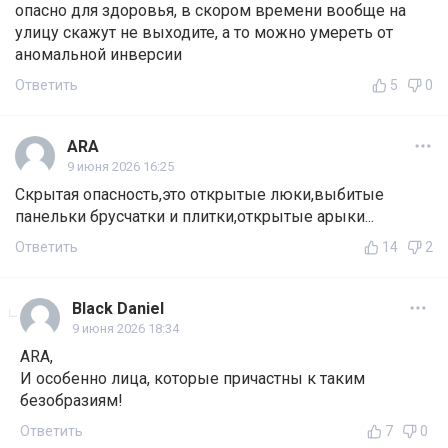
опасно для здоровья, в скором времени вообще на
улицу скажут не выходите, а то можно умереть от
аномальной инверсии
Ответить
5
0
ARA
9 июня 2026 16:25
Скрытая опасность,это открытые люки,выбитые
панельки брусчатки и плитки,открытые арыки...
Ответить
14
2
Black Daniel
9 июня 2026 18:34
ARA,
И особенно лица, которые причастны к таким
безобразиям!
Ответить
7
0