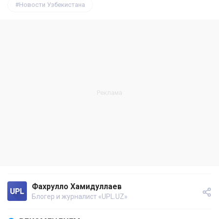
Новости Узбекистана
Фахрулло Хамидуллаев
Блогер и журналист «UPL.UZ»