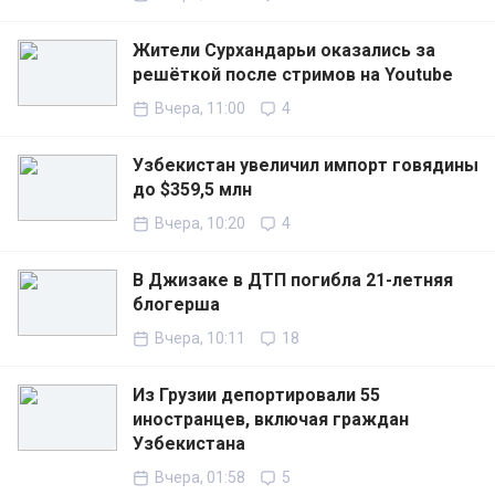
Жители Сурхандарьи оказались за
решёткой после стримов на Youtube
Вчера, 11:00
4
Узбекистан увеличил импорт говядины
до $359,5 млн
Вчера, 10:20
4
В Джизаке в ДТП погибла 21-летняя
блогерша
Вчера, 10:11
18
Из Грузии депортировали 55
иностранцев, включая граждан
Узбекистана
Вчера, 01:58
5