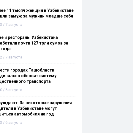
ее 11 тысяч женщин в Узбекистане
шли замуж за мужчин младше себя
3 / 7 августа
е и рестораны Узбекистана
аботали почти 127 трлн сумов за
лгода
2 / 7 августа
ести городах Ташобласти
динально обновят систему
щественного транспорта
0 / 6 августа
суждают: За некоторые нарушения
ители в Узбекистане могут
иться автомобиля на год
3 / 6 августа