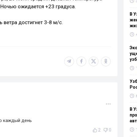
. Ночью ожидается +23 градуса.
В У
жен
 ветра достигнет 3-8 м/с.
жи
Эк
уще
узб
Узб
Ро
В У
про
но каждый день
ав
2
0