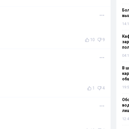
Бол
вы
14:1
Каф
10
9
зар
по
04:1
В ш
кар
об
19:5
1
4
Об
вод
лиш
12:4