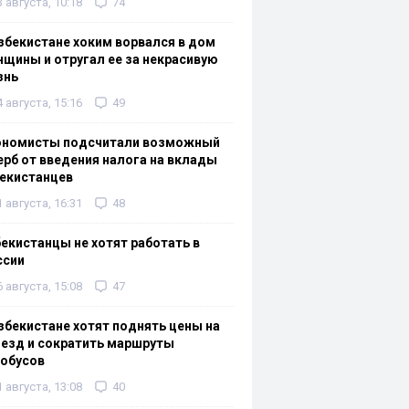
3 августа, 10:18
74
збекистане хоким ворвался в дом
щины и отругал ее за некрасивую
знь
4 августа, 15:16
49
ономисты подсчитали возможный
рб от введения налога на вклады
екистанцев
1 августа, 16:31
48
екистанцы не хотят работать в
ссии
6 августа, 15:08
47
збекистане хотят поднять цены на
езд и сократить маршруты
тобусов
1 августа, 13:08
40