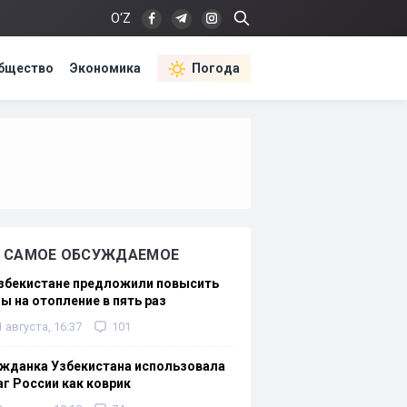
O‘Z
бщество
Экономика
Погода
САМОЕ ОБСУЖДАЕМОЕ
Узбекистане предложили повысить
ы на отопление в пять раз
1 августа, 16:37
101
жданка Узбекистана использовала
г России как коврик