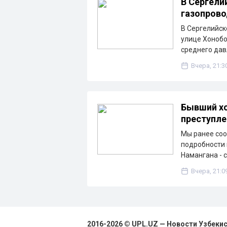
В Сергели
газопрово
В Сергелийск
улице Хонобо
среднего дав
Вчера, 21:3
Бывший хо
преступле
Мы ранее соо
подробности 
Намангана - 
Вчера, 21:0
2016-2026 © UPL.UZ — Новости Узбеки