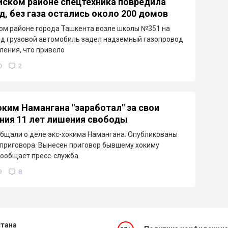
йском районе спецтехника повредила
д, без газа остались около 200 домов
ом районе города Ташкента возле школы №351 на
д грузовой автомобиль задел надземный газопровод
ления, что привело
0
2
ким Намангана "заработал" за свои
ния 11 лет лишения свободы
бщали о деле экс-хокима Намангана. Опубликованы
приговора. Вынесен приговор бывшему хокиму
сообщает пресс-служба
9
8
стана