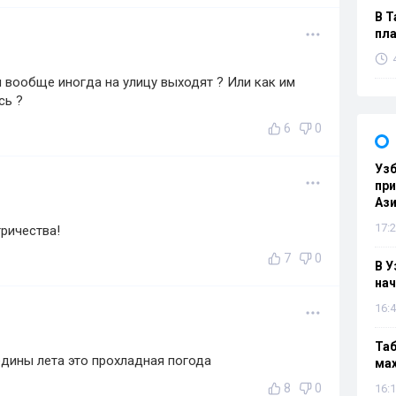
В Т
пла
 вообще иногда на улицу выходят ? Или как им
сь ?
6
0
Узб
пр
Ази
17:2
ричества!
7
0
В У
нач
16:4
Таб
едины лета это прохладная погода
мах
8
0
16:1