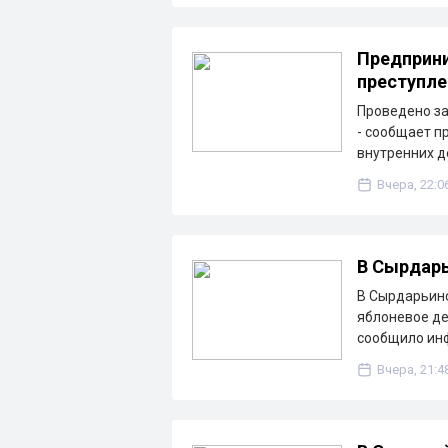
Предприни
преступле
Проведено з
- сообщает п
внутренних д
Вчера, 22:0
В Сырдарь
В Сырдарьинс
яблоневое де
сообщило ин
Вчера, 21:4