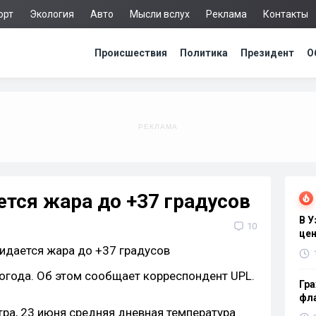
орт
Экология
Авто
Мысли вслух
Реклама
Контакты
Происшествия
Политика
Президент
О
тся жара до +37 градусов
В 
10
цен
огода. Об этом сообщает корреспондент UPL.
Гра
фла
тра, 23 июня средняя дневная температура