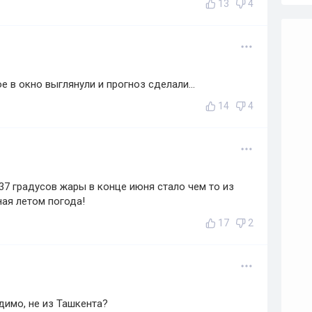
13
4
е в окно выглянули и прогноз сделали...
14
4
 37 градусов жары в конце июня стало чем то из
ая летом погода!
17
2
димо, не из Ташкента?