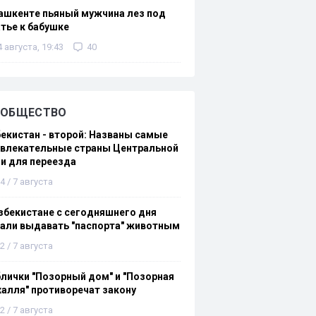
ашкенте пьяный мужчина лез под
тье к бабушке
4 августа, 19:43
40
ОБЩЕСТВО
екистан - второй: Названы самые
ивлекательные страны Центральной
и для переезда
4 / 7 августа
збекистане с сегодняшнего дня
али выдавать "паспорта" животным
2 / 7 августа
лички "Позорный дом" и "Позорная
алля" противоречат закону
2 / 7 августа