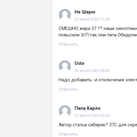
Не Шарю
23 июня 2026 11:28
СМЕШНО жара 37 ?? наши синоптики
повысили З/П так они типа Обидели
Ответить
Usto
23 июня 2026 06:02
Надо добавить- и отключения элект
Ответить
Папа Карло
23 июня 2026 00:04
Автор статьи сибиряк? 37С для сер
Ответить