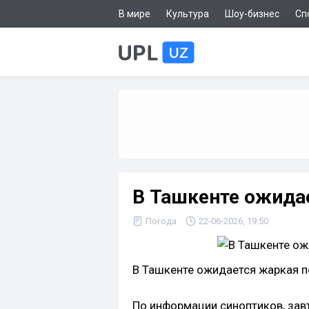
В мире
Культура
Шоу-бизнес
Сп
В Ташкенте ожидае
Погода
22-06-2026, 19:50
В Ташкенте ожидается жаркая п
По информации синоптиков, зав