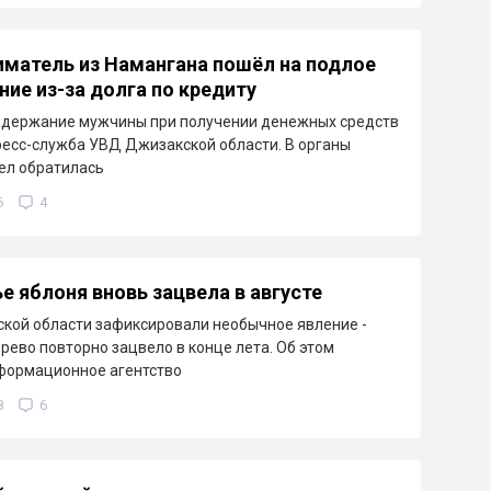
матель из Намангана пошёл на подлое
ние из-за долга по кредиту
адержание мужчины при получении денежных средств
ресс-служба УВД Джизакской области. В органы
ел обратилась
6
4
е яблоня вновь зацвела в августе
кой области зафиксировали необычное явление -
рево повторно зацвело в конце лета. Об этом
формационное агентство
8
6