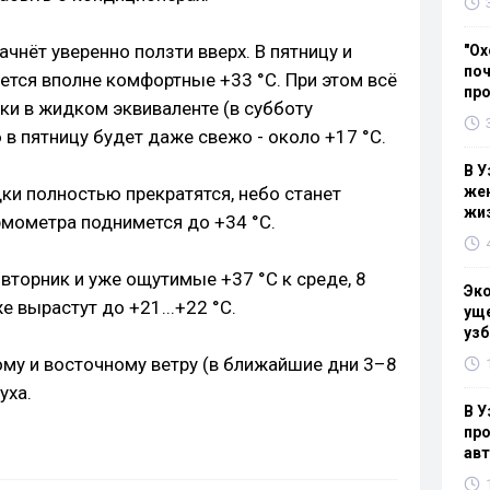
чнёт уверенно ползти вверх. В пятницу и
"Ох
поч
ется вполне комфортные +33 °C. При этом всё
пр
и в жидком эквиваленте (в субботу
 в пятницу будет даже свежо - около +17 °C.
В У
дки полностью прекратятся, небо станет
жен
жи
рмометра поднимется до +34 °C.
 вторник и уже ощутимые +37 °C к среде, 8
Эк
 вырастут до +21...+22 °C.
уще
узб
му и восточному ветру (в ближайшие дни 3–8
уха.
В У
про
ав