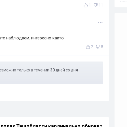
1
11
нте наблюдаем. интересно както
2
8
озможно только в течении
30
дней со дня
ородах Ташобласти кардинально обновят