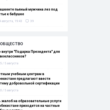
ашкенте пьяный мужчина лез под
тье к бабушке
4 августа, 19:43
39
ОБЩЕСТВО
 внутри "Подарка Президента" для
рвоклассников?
5 / 5 августа
стным учебным центрам в
екистане предлагают ввести
стему добровольной сертификации
0 / 5 августа
 жалоб на образовательные услуги
збекистане приходится на частные