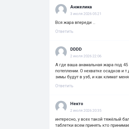
Анжелика
3 июля 2026 05:21
Вся жара впереди ...
Ответить
DDDD
2 июля 2026 22:06
А где ваша анамальная жара под 45 
потеплении. О нехватке осадков и т
зимы будут в узб, и как климат меня
Ответить
Некто
2 июля 2026 20:35
интересно, у всех такой тяжёлый ба
таблетки всем принять кто принимает