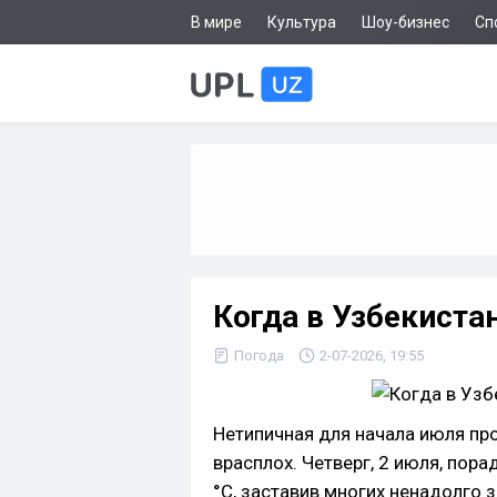
В мире
Культура
Шоу-бизнес
Сп
Когда в Узбекиста
Погода
2-07-2026, 19:55
Нетипичная для начала июля пр
врасплох. Четверг, 2 июля, пор
°C, заставив многих ненадолго 