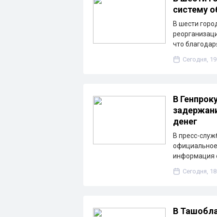
систему о
В шести горо
реорганизаци
что благода
Сегодня, 19
В Генпрок
задержани
денег
В пресс-служ
официальное 
информация о
Сегодня, 18
В Ташобла