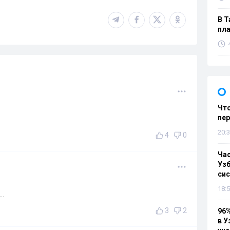
В Т
пла
Что
пе
20:3
4
0
Ча
Узб
си
18:5
..
3
2
96%
в У