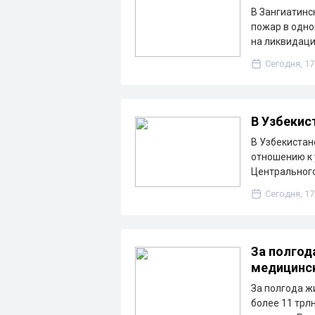
В Зангиатинс
пожар в одно
на ликвидац
Сегодня, 17
В Узбекис
В Узбекистан
отношению к 
Центрального
Сегодня, 17
За полгод
медицинск
За полгода ж
более 11 трл