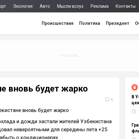
орт
Экология
Авто
Мысли вслух
Реклама
Контакты
Происшествия
Политика
Президент
О
не вновь будет жарко
В 
6
цен
охлада и дожди застали жителей Узбекистана
Гра
адовал невероятными для середины лета +25
фла
забыть о кондиционерах.