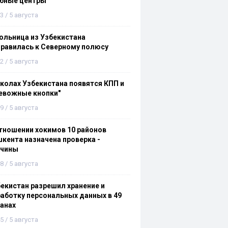
ебные центры
3 / 5 августа
льница из Узбекистана
равилась к Северному полюсу
2 / 5 августа
колах Узбекистана появятся КПП и
евожные кнопки"
9 / 5 августа
тношении хокимов 10 районов
кента назначена проверка -
ичины
8 / 5 августа
екистан разрешил хранение и
аботку персональных данных в 49
анах
5 / 5 августа