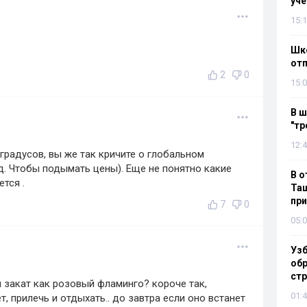
уч
15:1
Шко
отп
2
0
15:0
В ш
"тр
12:4
градусов, вы же так кричите о глобальном
.д. Чтобы подымать цены). Еще не понятно какие
В о
ется .
Таш
пр
7
0
05:0
Узб
обр
стр
л закат как розовый фламинго? короче так,
01:4
, прилечь и отдыхать.. до завтра если оно встанет