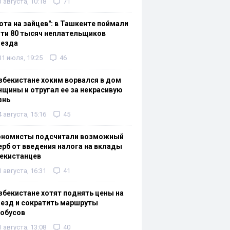
3 августа, 10:18
71
ота на зайцев": в Ташкенте поймали
ти 80 тысяч неплательщиков
оезда
31 июля, 19:25
46
збекистане хоким ворвался в дом
щины и отругал ее за некрасивую
знь
4 августа, 15:16
45
ономисты подсчитали возможный
рб от введения налога на вклады
екистанцев
1 августа, 16:31
41
збекистане хотят поднять цены на
езд и сократить маршруты
тобусов
1 августа, 13:08
40