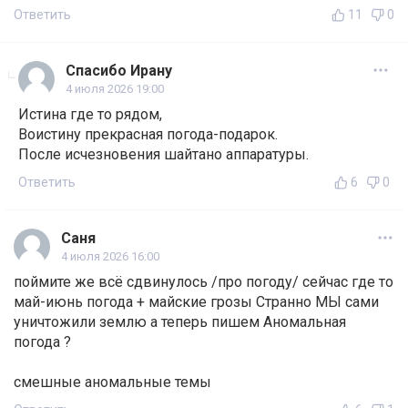
Ответить
11
0
Спасибо Ирану
4 июля 2026 19:00
Истина где то рядом,
Воистину прекрасная погода-подарок.
После исчезновения шайтано аппаратуры.
Ответить
6
0
Саня
4 июля 2026 16:00
поймите же всё сдвинулось /про погоду/ сейчас где то
май-июнь погода + майские грозы Странно МЫ сами
уничтожили землю а теперь пишем Аномальная
погода ?
смешные аномальные темы