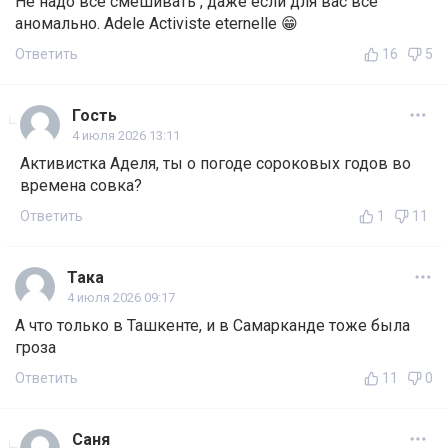
Не надо всё смешивать , даже если для вас всё
аномально. Adele Activiste eternelle 😁
Ответить
16
5
Гость
4 июля 2026 13:11
Активистка Аделя, ты о погоде сороковых годов во
времена совка?
Ответить
1
11
Така
4 июля 2026 09:17
А что только в Ташкенте, и в Самарканде тоже была
гроза
Ответить
11
0
Саня