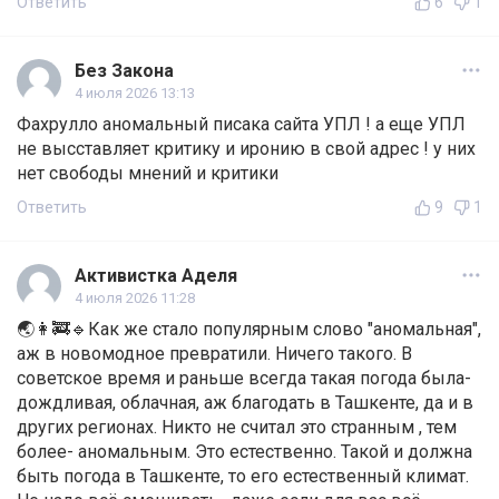
Ответить
6
1
Без Закона
4 июля 2026 13:13
Фахрулло аномальный писака сайта УПЛ ! а еще УПЛ
не высставляет критику и иронию в свой адрес ! у них
нет свободы мнений и критики
Ответить
9
1
Активистка Аделя
4 июля 2026 11:28
🌏👩‍🚒🔹Как же стало популярным слово "аномальная",
аж в новомодное превратили. Ничего такого. В
советское время и раньше всегда такая погода была-
дождливая, облачная, аж благодать в Ташкенте, да и в
других регионах. Никто не считал это странным , тем
более- аномальным. Это естественно. Такой и должна
быть погода в Ташкенте, то его естественный климат.