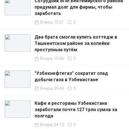
Сотрудник БПИ Бектемирского района
придумал долг для фирмы, чтобы
заработать
Вчера, 10:21
2
Два брата смогли купить коттедж в
Ташкентском районе за копейки
преступным путём
Вчера, 10:06
2
"Узбекнефтегаз" сократит спад
добычи газа в Узбекистане
Вчера, 05:43
3
Кафе и рестораны Узбекистана
заработали почти 127 трлн сумов за
полгода
Вчера, 04:12
9