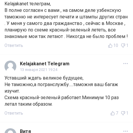
Kelajakanet телеграм,
В полне согласен с вами , на самом деле узбекскую
таможню не интересует печати и штампы других стран
. У меня у самого два гражданство , сейчас в Москве ,
планирую по схеме красный-зеленый лететь, все
знакомые мои так летают . Никогда не было проблем !
Ответить
10
1
Kelajakanet Telegram
13 января 2021 19:24
Уставший ждать великое будущее,
Не таможню,а погранслужбу.....таможня ваш багаж
изучит.
Схема красный-зеленый работает.Минимум 10 раз
летал таким образом.
Ответить
7
1
Витя