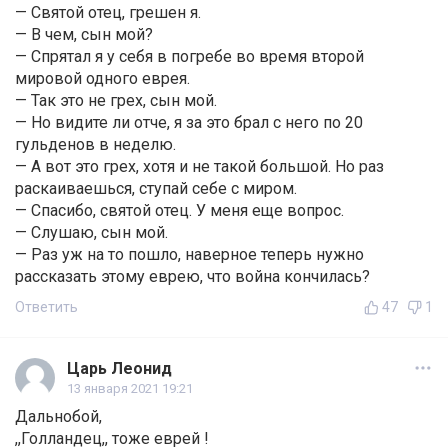
— Святой отец, грешен я.
— В чем, сын мой?
— Спрятал я у себя в погребе во время второй
мировой одного еврея.
— Так это не грех, сын мой.
— Но видите ли отче, я за это брал с него по 20
гульденов в неделю.
— А вот это грех, хотя и не такой большой. Но раз
раскаиваешься, ступай себе с миром.
— Спасибо, святой отец. У меня еще вопрос.
— Слушаю, сын мой.
— Раз уж на то пошло, наверное теперь нужно
рассказать этому еврею, что война кончилась?
Ответить
47
1
Царь Леонид
13 января 2021 19:21
Дальнобой,
,,Голландец,, тоже еврей !