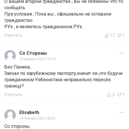
О вашем втором гражданстве , вы не обязанны что-то
сообщать.
При условии , Пока вы , официально не оставили
гражданство
РУз , и являетесь гражданином РУз.
Ответить
17
1
Со Стороны
13 января 2021 19:19
Без Паники,
Заехал по зарубежному паспорту,значит ли ,что будучи
гражданином Узбекистана неправильно пересёк
границу?
Ответить
3
2
Elisabeth
14 января 2021 00:22
Со стороны,