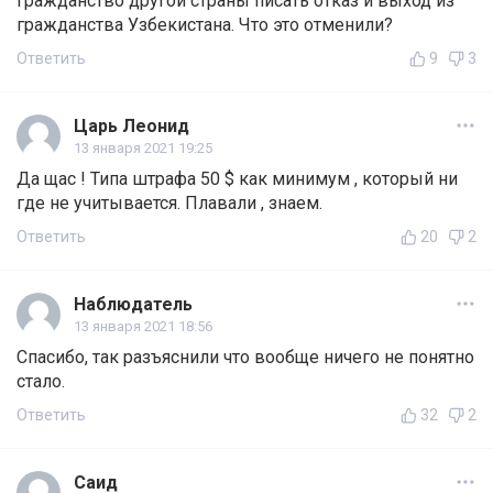
гражданство другой страны писать отказ и выход из
гражданства Узбекистана. Что это отменили?
Ответить
9
3
Царь Леонид
13 января 2021 19:25
Да щас ! Типа штрафа 50 $ как минимум , который ни
где не учитывается. Плавали , знаем.
Ответить
20
2
Наблюдатель
13 января 2021 18:56
Спасибо, так разъяснили что вообще ничего не понятно
стало.
Ответить
32
2
Саид