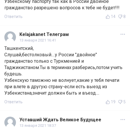
Узбекскому паспорту так как в России двойное
гражданство разрешено вопросов к тебе не будет!!!
Ответить
14
8
Kelajakanet Телеграм
13 января 2021 16:41
Ташкентский,
Слушай,бестолковый....у России "двойное"
гражданство только с Туркменией и
Таджикистаном.Ты в терминах разберись,потом учить
будешь.
Узбекскую таможню не волнует,какие у тебя печати
при влете в другую страну-если есть выезд из
Узбекистана,значит должен быть и въезд....
Ответить
19
5
Уставший Ждать Великое Будущее
13 января 2021 18:37