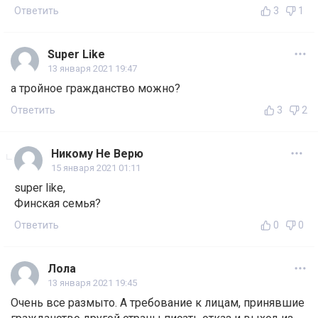
Ответить
3
1
Super Like
13 января 2021 19:47
а тройное гражданство можно?
Ответить
3
2
Никому Не Верю
15 января 2021 01:11
super like,
Финская семья?
Ответить
0
0
Лола
13 января 2021 19:45
Очень все размыто. А требование к лицам, принявшие