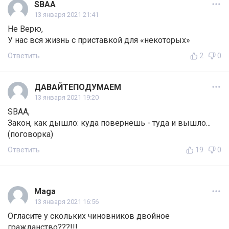
SBAA
13 января 2021 21:41
Не Верю,
У нас вся жизнь с приставкой для «некоторых»
Ответить
2
0
ДАВАЙТЕПОДУМАЕМ
13 января 2021 19:20
SBAA,
Закон, как дышло: куда повернешь - туда и вышло...
(поговорка)
Ответить
19
0
Maga
13 января 2021 16:56
Огласите у скольких чиновников двойное
гражданство???!!!