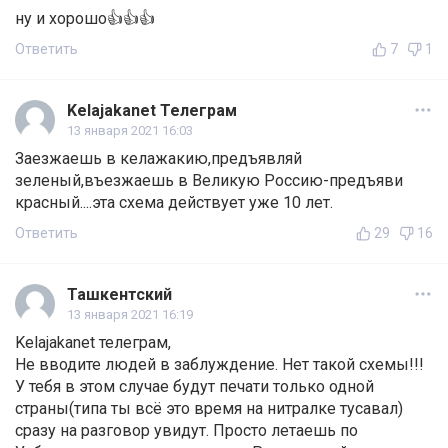
ну и хорошо👍👍👍
Ответить
7
1
Kelajakanet Телеграм
13 января 2021 16:03
Заезжаешь в келажакию,предъявляй
зеленый,въезжаешь в Великую Россию-предъяви
красный....эта схема действует уже 10 лет.
Ответить
29
16
Ташкентский
13 января 2021 16:19
Kelajakanet телеграм,
Не вводите людей в заблуждение. Нет такой схемы!!!
У тебя в этом случае будут печати только одной
страны(типа ты всё это время на нитралке тусавал)
сразу на разговор увидут. Просто летаешь по