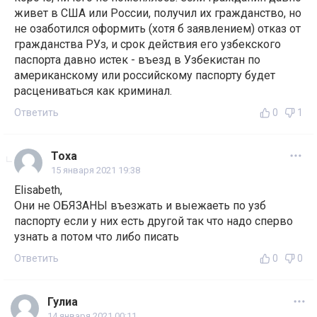
живет в США или России, получил их гражданство, но
не озаботился оформить (хотя б заявлением) отказ от
гражданства РУз, и срок действия его узбекского
паспорта давно истек - въезд в Узбекистан по
американскому или российскому паспорту будет
расцениваться как криминал.
Ответить
0
1
Тоха
15 января 2021 19:38
Elisabeth,
Они не ОБЯЗАНЫ въезжать и выежаеть по узб
паспорту если у них есть другой так что надо сперво
узнать а потом что либо писать
Ответить
0
0
Гулиа
14 января 2021 00:11