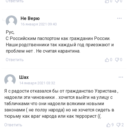
Ответить
0
0
Не Верю
16 января 2021 09:40
Рус,
С Российским паспортом как гражданин России.
Наши родственники так каждый год приезжают и
проблем нет . Не считая карантина.
Ответить
0
0
Шах
14 января 2021 03:32
Я с радости отказался бы от гражданство Узристана ,
надоели эти чиновники .. хочется выйти на улицу с
табличками что они надоели всякими новыми
законами ( не ползу народа) но не хочется сидеть в
тюрьму как враг народа или как террорист ((.
Ответить
9
2