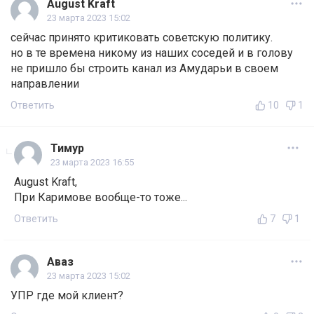
August Kraft
23 марта 2023 15:02
сейчас принято критиковать советскую политику.
но в те времена никому из наших соседей и в голову
не пришло бы строить канал из Амударьи в своем
направлении
Ответить
10
1
Тимур
23 марта 2023 16:55
August Kraft,
При Каримове вообще-то тоже...
Ответить
7
1
Аваз
23 марта 2023 15:02
УПР где мой клиент?