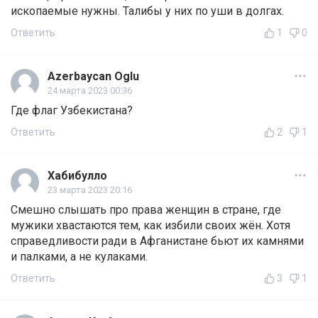
ископаемые нужны. Талибы у них по уши в долгах.
Ответить
1
0
Azerbaycan Oglu
24 марта 2023 00:36
Где флаг Узбекистана?
Ответить
2
1
Хабибулло
23 марта 2023 20:16
Смешно слышать про права женщин в стране, где
мужики хвастаются тем, как избили своих жён. Хотя
справедливости ради в Афганистане бьют их камнями
и палками, а не кулаками.
Ответить
3
1