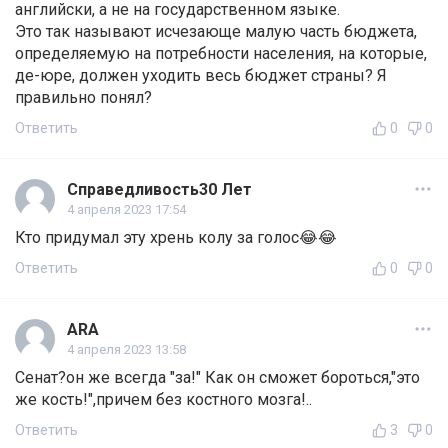
английски, а не на государственном языке.
Это так называют исчезающе малую часть бюджета,
определяемую на потребности населения, на которые,
де-юре, должен уходить весь бюджет страны? Я
правильно понял?
Ответить
0
0
Справедливость30 Лет
4 апреля 2023 17:54
Кто придумал эту хрень колу за голос😂😂
Ответить
0
0
ARA
4 апреля 2023 13:58
Сенат?он же всегда "за!" Как он сможет бороться,"это
же кость!",причем без костного мозга!..
Ответить
3
0