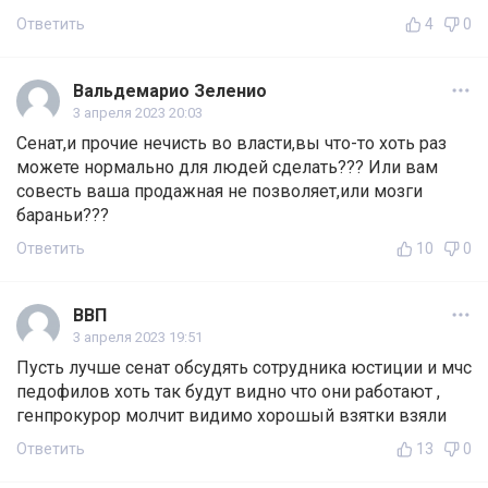
Ответить
4
0
Вальдемарио Зеленио
3 апреля 2023 20:03
Сенат,и прочие нечисть во власти,вы что-то хоть раз
можете нормально для людей сделать??? Или вам
совесть ваша продажная не позволяет,или мозги
бараньи???
Ответить
10
0
ВВП
3 апреля 2023 19:51
Пусть лучше сенат обсудять сотрудника юстиции и мчс
педофилов хоть так будут видно что они работают ,
генпрокурор молчит видимо хорошый взятки взяли
Ответить
13
0