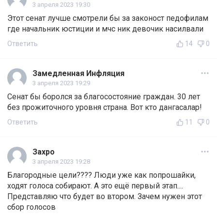
3 апреля 2023 19:30
Этот сенат лучше смотрели бы за законост педофилам
где начальник юстиции и мчс ник девочик насилвали
Ответить
14
0
Замедленная Инфляция
3 апреля 2023 19:29
Сенат бы боролся за благосостояние граждан. 30 лет
без прожиточного уровня страна. Вот кто дангасалар!
Ответить
11
0
Захро
3 апреля 2023 19:28
Благородные цели???? Люди уже как попрошайки,
ходят голоса собирают. А это ещё первый этап....
Представляю что будет во втором. Зачем нужен этот
сбор голосов