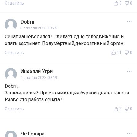
Ответить
9
0
Dobrii
3 апреля 2023 19:25
Сенат зашевелился? Сделает одно телодвижение и
опять застынет. Полумёртвый,декоративный орган.
Ответить
11
0
Инсопли Угри
4 апреля 2023 09:19
Dobrii,
Зашевелился? Просто имитация бурной деятельности.
Разве это работа сената?
Ответить
3
0
Че Гевара