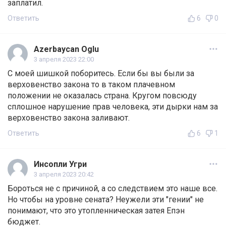
заплатил.
Ответить
6
0
Azerbaycan Oglu
3 апреля 2023 22:00
С моей шишкой поборитесь. Если бы вы были за
верховенство закона то в таком плачевном
положении не оказалась страна. Кругом повсюду
сплошное нарушение прав человека, эти дырки нам за
верховенство закона заливают.
Ответить
6
1
Инсопли Угри
3 апреля 2023 20:42
Бороться не с причиной, а со следствием это наше все.
Но чтобы на уровне сената? Неужели эти "гении" не
понимают, что это утопленническая затея Епэн
бюджет.