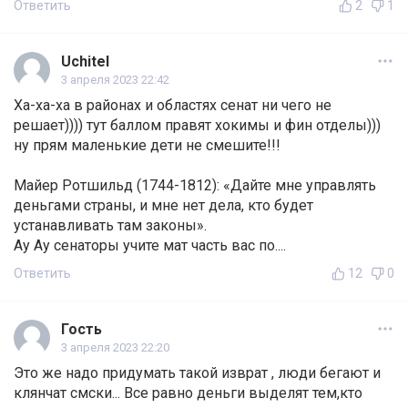
Ответить
2
1
Uchitel
3 апреля 2023 22:42
Ха-ха-ха в районах и областях сенат ни чего не
решает)))) тут баллом правят хокимы и фин отделы)))
ну прям маленькие дети не смешите!!!
Майер Ротшильд (1744-1812): «Дайте мне управлять
деньгами страны, и мне нет дела, кто будет
устанавливать там законы».
Ау Ау сенаторы учите мат часть вас по....
Ответить
12
0
Гость
3 апреля 2023 22:20
Это же надо придумать такой изврат , люди бегают и
клянчат смски... Все равно деньги выделят тем,кто