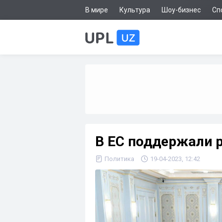
В мире
Культура
Шоу-бизнес
Сп
В ЕС поддержали 
Политика
19-04-2023, 12:42