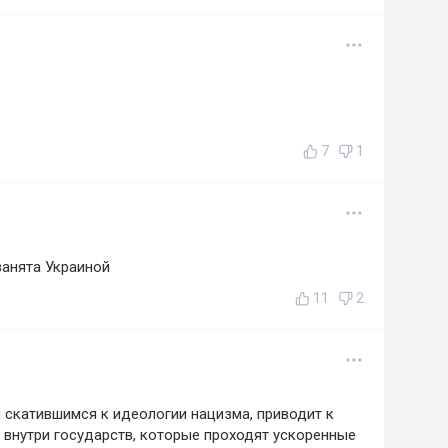
7
1
занята Украиной
11
2
 скатившимся к идеологии нацизма, приводит к
внутри государств, которые проходят ускоренные