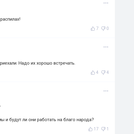
 распилах!
7
0
иехали. Надо их хорошо встречать.
4
4
?
мы и будут ли они работать на благо народа?
17
1