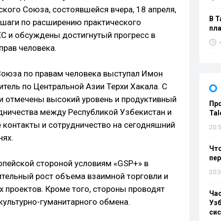
кого Союза, состоявшейся вчера, 18 апреля,
В Т
шаги по расширению практического
пла
ЕС и обсуждены достигнутый прогресс в
прав человека.
Союза по правам человека выступал Имон
тель по Центральной Азии Терхи Хакала. С
и отмечены высокий уровень и продуктивный
Пр
дничества между Республикой Узбекистан и
Tal
 контакты и сотрудничество на сегодняшний
20:5
нях.
Что
пе
опейской стороной условиям «GSP+» в
20:3
тельный рост объема взаимной торговли и
 проектов. Кроме того, стороны проводят
Ча
культурно-гуманитарного обмена.
Узб
си