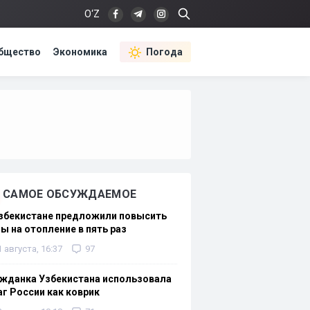
O‘Z
бщество
Экономика
Погода
САМОЕ ОБСУЖДАЕМОЕ
Узбекистане предложили повысить
ы на отопление в пять раз
1 августа, 16:37
97
жданка Узбекистана использовала
г России как коврик