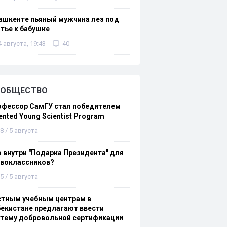
ашкенте пьяный мужчина лез под
тье к бабушке
4 августа, 19:43
40
ОБЩЕСТВО
офессор СамГУ стал победителем
ented Young Scientist Program
8 / 5 августа
 внутри "Подарка Президента" для
рвоклассников?
5 / 5 августа
стным учебным центрам в
екистане предлагают ввести
стему добровольной сертификации