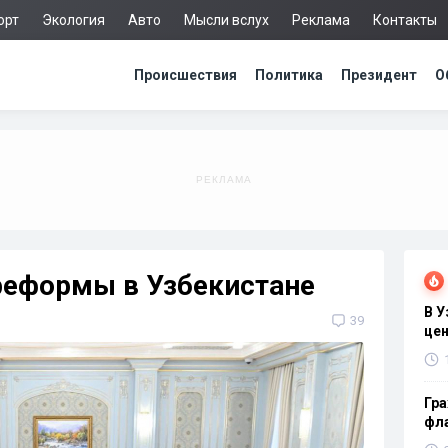
орт
Экология
Авто
Мысли вслух
Реклама
Контакты
Происшествия
Политика
Президент
О
реформы в Узбекистане
В 
39
цен
Гра
фла