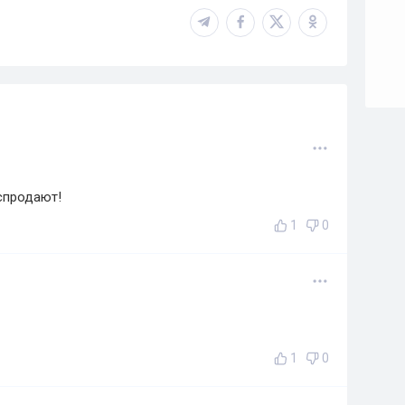
спродают!
1
0
1
0