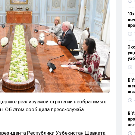
"Ох
поч
пр
Эк
уще
узб
В У
жен
жи
держке реализуемой стратегии необратимых
н. Об этом сообщила пресс-служба
В У
про
ав
и президента Республики Узбекистан Шавката