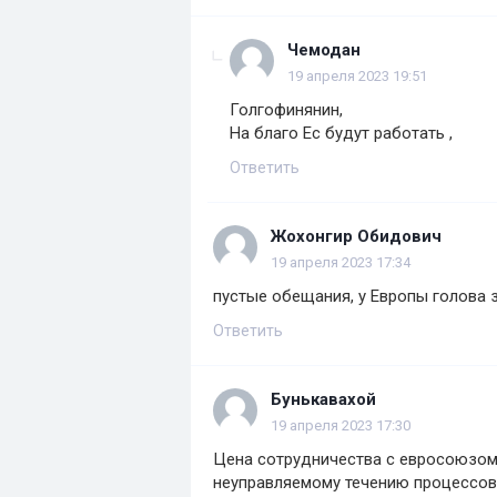
Чемодан
19 апреля 2023 19:51
Голгофинянин,
На благо Ес будут работать ,
Ответить
Жохонгир Обидович
19 апреля 2023 17:34
пустые обещания, у Европы голова 
Ответить
Бунькавахой
19 апреля 2023 17:30
Цена сотрудничества с евросоюзом
неуправляемому течению процессов 