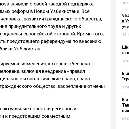
юза заявили о своей твёрдой поддержке
18:5
имых реформ в Новом Узбекистане. Все
96%
 человека, развития гражданского общества,
в У
ния принудительного труда и других
уч
 оценены европейской стороной. Кроме того,
15:1
сть предстоящего референдума по внесению
Шко
блики Узбекистан.
отп
15:0
нируемые изменения, которые обеспечат
человека, включая внедрение «правил
В ш
циальные и экологические права, права
"тр
 гражданского общества, закрепление отмены
12:4
В о
Таш
и актуальные повестки регионов и
пр
ки к предстоящим совместным
05:0