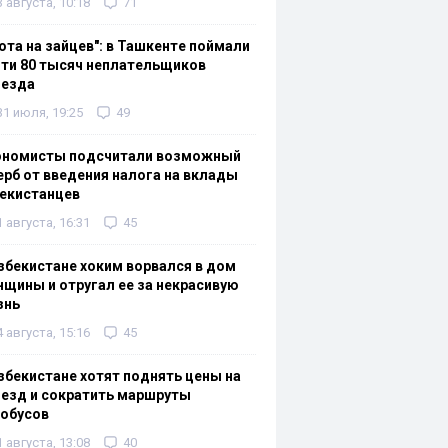
3 августа, 10:18
71
ота на зайцев": в Ташкенте поймали
ти 80 тысяч неплательщиков
оезда
31 июля, 19:25
49
ономисты подсчитали возможный
рб от введения налога на вклады
екистанцев
1 августа, 16:31
45
збекистане хоким ворвался в дом
щины и отругал ее за некрасивую
знь
4 августа, 15:16
45
збекистане хотят поднять цены на
езд и сократить маршруты
тобусов
1 августа, 13:08
40