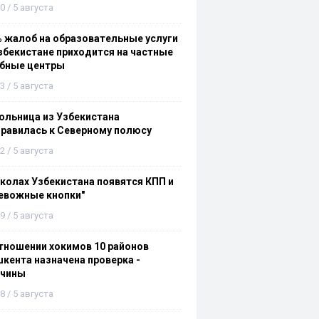
0 / 5 августа
 жалоб на образовательные услуги
збекистане приходится на частные
ебные центры
3 / 5 августа
льница из Узбекистана
равилась к Северному полюсу
2 / 5 августа
колах Узбекистана появятся КПП и
евожные кнопки"
9 / 5 августа
тношении хокимов 10 районов
кента назначена проверка -
ичины
8 / 5 августа