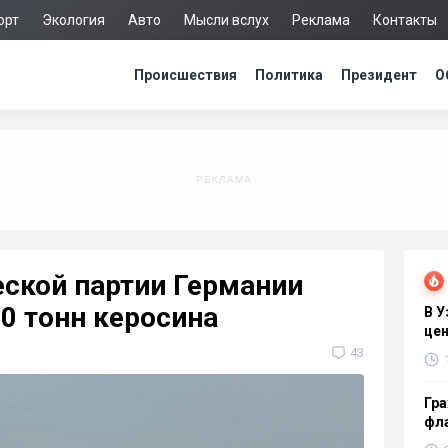
орт
Экология
Авто
Мысли вслух
Реклама
Контакты
Происшествия
Политика
Президент
О
еской партии Германии
0 тонн керосина
В 
цен
43
Гра
фла