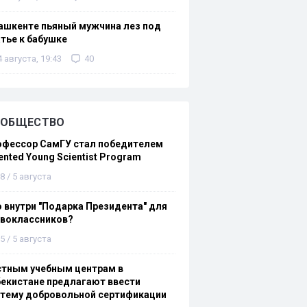
ашкенте пьяный мужчина лез под
тье к бабушке
4 августа, 19:43
40
ОБЩЕСТВО
офессор СамГУ стал победителем
ented Young Scientist Program
8 / 5 августа
 внутри "Подарка Президента" для
рвоклассников?
5 / 5 августа
стным учебным центрам в
екистане предлагают ввести
стему добровольной сертификации