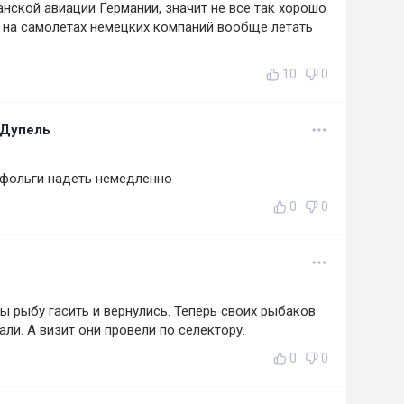
анской авиации Германии, значит не все так хорошо
т на самолетах немецких компаний вообще летать
10
0
 Дупель
 фольги надеть немедленно
0
0
ы рыбу гасить и вернулись. Теперь своих рыбаков
ли. А визит они провели по селектору.
0
0