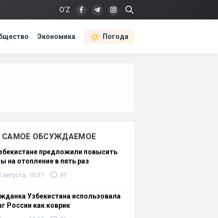
O‘Z
бщество
Экономика
Погода
САМОЕ ОБСУЖДАЕМОЕ
Узбекистане предложили повысить
ы на отопление в пять раз
1 августа, 16:37
97
жданка Узбекистана использовала
г России как коврик