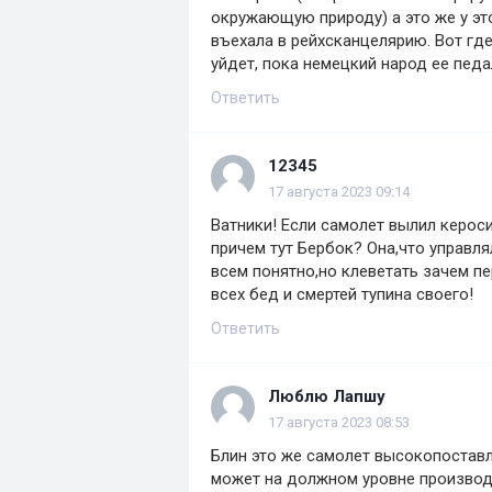
окружающую природу) а это же у эт
въехала в рейхсканцелярию. Вот где
уйдет, пока немецкий народ ее педа
Ответить
12345
17 августа 2023 09:14
Ватники! Если самолет вылил керос
причем тут Бербок? Она,что управля
всем понятно,но клеветать зачем пе
всех бед и смертей тупина своего!
Ответить
Люблю Лапшу
17 августа 2023 08:53
Блин это же самолет высокопоставл
может на должном уровне производ