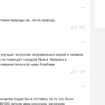
ники природы на....ли на природу.
0
0
 улучщит экологию неправильных морей и заливов
 не повредят городом Ирака. Америка и
 коммунистической чумы бомбами.
7
0
партии подал бы в отставку, за то что было
0'000 литров авиа керосина, загрязняя