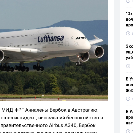
"Ох
поч
пр
Эк
уще
узб
В У
жен
жи
ы МИД ФРГ Анналены Бербок в Австралию,
В У
ошел инцидент, вызвавший беспокойство в
про
ав
 правительственного Airbus A340, Бербок