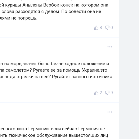
ой курицы Анылены Вербок конек на котором она
 слова расходятся с делом. По совести она не
лями не попрешь.
8
0
ин на море,значит было безвыходное положение и
ла самолетом? Ругаете ее за помощь Украине,это
реведя стрелки на нее? Ругайте главного источника
2
9
енного лица Германии, если сейчас Германия не
ить техническое обслуживание вышестоящих лиц