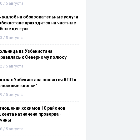
0 / 5 августа
 жалоб на образовательные услуги
збекистане приходится на частные
ебные центры
3 / 5 августа
льница из Узбекистана
равилась к Северному полюсу
2 / 5 августа
колах Узбекистана появятся КПП и
евожные кнопки"
9 / 5 августа
тношении хокимов 10 районов
кента назначена проверка -
ичины
8 / 5 августа