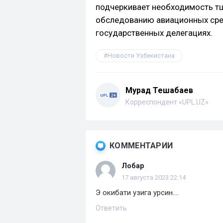
подчеркивает необходимость т
обследованию авиационных сре
государственных делегациях.
Новости Узбекистана
Мурад Тешабаев
Корреспондент «UPL.UZ»
КОММЕНТАРИИ
Лобар
17 августа 2023 22:14
Э окибати узига урсин....
Ответить