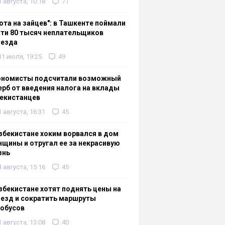
3 августа, 10:18
71
ота на зайцев": в Ташкенте поймали
ти 80 тысяч неплательщиков
оезда
31 июля, 19:25
49
ономисты подсчитали возможный
рб от введения налога на вклады
екистанцев
1 августа, 16:31
45
збекистане хоким ворвался в дом
щины и отругал ее за некрасивую
знь
4 августа, 15:16
45
збекистане хотят поднять цены на
езд и сократить маршруты
тобусов
1 августа, 13:08
40