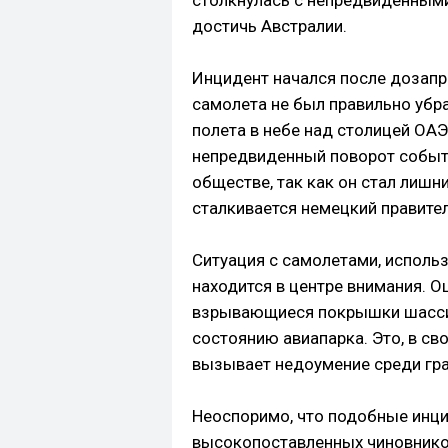
столкнулась с непредвиденным
достичь Австралии.
Инцидент начался после дозапр
самолета не был правильно убра
полета в небе над столицей ОАЭ
непредвиденный поворот событ
обществе, так как он стал лиш
сталкивается немецкий правите
Ситуация с самолетами, испол
находится в центре внимания. О
взрывающиеся покрышки шасси,
состоянию авиапарка. Это, в св
вызывает недоумение среди гр
Неоспоримо, что подобные инц
высокопоставленных чиновнико