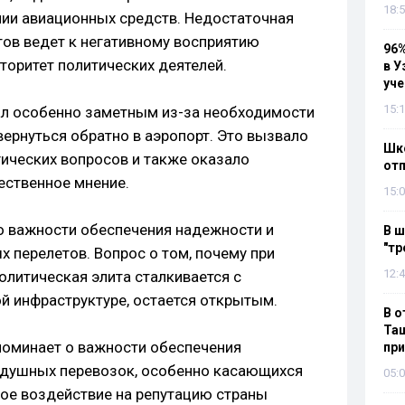
18:5
ии авиационных средств. Недостаточная
тов ведет к негативному восприятию
96%
торитет политических деятелей.
в У
уч
15:1
ал особенно заметным из-за необходимости
вернуться обратно в аэропорт. Это вызвало
Шко
гических вопросов и также оказало
отп
ественное мнение.
15:0
 о важности обеспечения надежности и
В ш
"тр
 перелетов. Вопрос о том, почему при
12:4
литическая элита сталкивается с
й инфраструктуре, остается открытым.
В о
Таш
поминает о важности обеспечения
пр
здушных перевозок, особенно касающихся
05:0
ное воздействие на репутацию страны