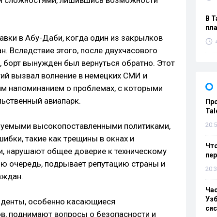
и сложностями, лишившись возможности
В Т
пла
авки в Абу-Даби, когда один из закрылков
н. Вследствие этого, после двухчасового
, борт вынужден был вернуться обратно. Этот
ий вызвал волнение в немецких СМИ и
ним напоминанием о проблемах, с которыми
льственный авиапарк.
Пр
Tal
ьзуемыми высокопоставленными политиками,
20:5
шибки, такие как трещины в окнах и
Что
 нарушают общее доверие к техническому
пе
ою очередь, подрывает репутацию страны и
20:3
аждан.
Ча
Узб
иденты, особенно касающиеся
си
в, поднимают вопросы о безопасности и