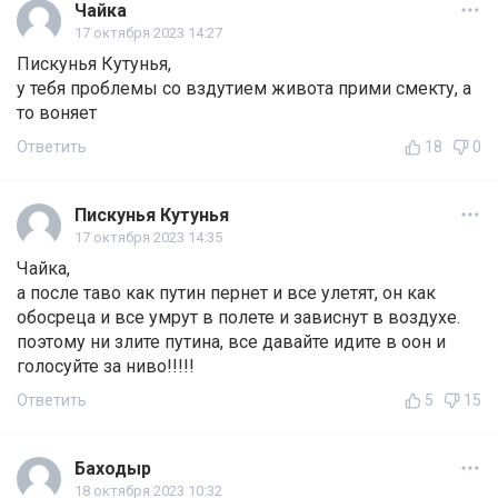
Чайка
17 октября 2023 14:27
Пискунья Кутунья,
у тебя проблемы со вздутием живота прими смекту, а
то воняет
Ответить
18
0
Пискунья Кутунья
17 октября 2023 14:35
Чайка,
а после таво как путин пернет и все улетят, он как
oбocpeца и все умрут в полете и зависнут в воздухе.
поэтому ни злите путина, все давайте идите в оон и
голосуйте за ниво!!!!!
Ответить
5
15
Баходыр
18 октября 2023 10:32