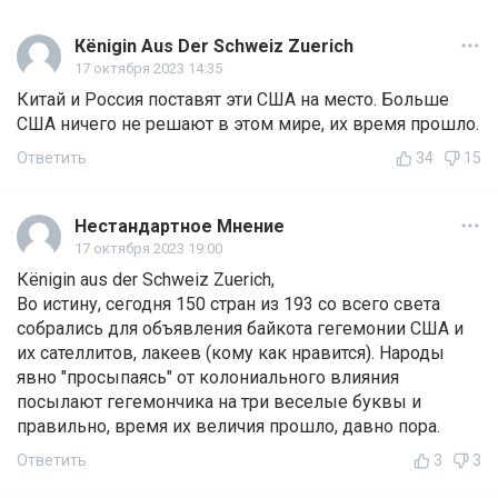
Кёnigin Aus Der Schweiz Zuerich
17 октября 2023 14:35
Китай и Россия поставят эти США на место. Больше
США ничего не решают в этом мире, их время прошло.
Ответить
34
15
Нестандартное Мнение
17 октября 2023 19:00
Кёnigin aus der Schweiz Zuerich,
Во истину, сегодня 150 стран из 193 со всего света
собрались для объявления байкота гегемонии США и
их сателлитов, лакеев (кому как нравится). Народы
явно "просыпаясь" от колониального влияния
посылают гегемончика на три веселые буквы и
правильно, время их величия прошло, давно пора.
Ответить
3
3