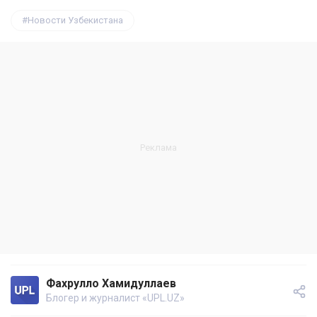
Новости Узбекистана
Фахрулло Хамидуллаев
Блогер и журналист «UPL.UZ»