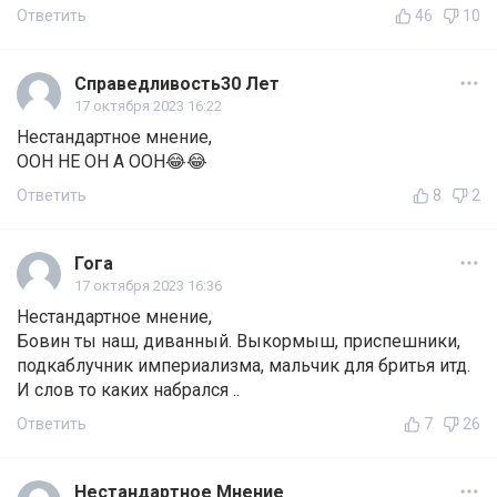
Ответить
46
10
Справедливость30 Лет
17 октября 2023 16:22
Нестандартное мнение,
ООН НЕ ОН А ООН😂😂
Ответить
8
2
Гога
17 октября 2023 16:36
Нестандартное мнение,
Бовин ты наш, диванный. Выкормыш, приспешники,
подкаблучник империализма, мальчик для бритья итд.
И слов то каких набрался ..
Ответить
7
26
Нестандартное Мнение