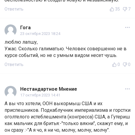
Ответить
35
7
Гога
23 октября 2023 18:24
люблю лапшу,
Ужас. Сколько галиматью. Человек совершенно не в
курсе событий, но не с умным видом несет чушь.
Ответить
0
0
Нестандартное Мнение
17 октября 2023 14:41
А вы что хотели, ООН выкормыш США и их
приспешников. Подкаблучник империализма и горстки
оголтелого истеблешмента (конгресса) США, а Гутериш
как мальчик для бритья:-"только вякни", скажут ему, и
он сразу :-"А я чо, я ни чо, молчу, молчу, молчу".