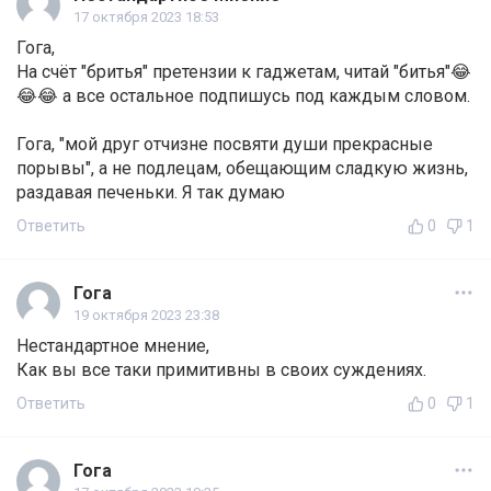
17 октября 2023 18:53
Гога,
На счёт "бритья" претензии к гаджетам, читай "битья"😂
😂😂 а все остальное подпишусь под каждым словом.
Гога, "мой друг отчизне посвяти души прекрасные
порывы", а не подлецам, обещающим сладкую жизнь,
раздавая печеньки. Я так думаю
Ответить
0
1
Гога
19 октября 2023 23:38
Нестандартное мнение,
Как вы все таки примитивны в своих суждениях.
Ответить
0
1
Гога