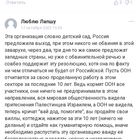
Ответить
3
1
Люблю Лапшу
17 октября 2023 15:26
Эта организация словно детский сад, Россия
предложила выход, при этом никого не обвиняя в этой
заварухе, через два, три дня то же самое предложат
западные страны, но уже с обвинительной речью и
совбез поддержит эту резолюцию, хотя она по факту
ни чем отличаться не будет от Российской. Пусть ООН
отчитается за свою проделанную работу в этом
секторе за последние 10 лет. Ведь кормят ООН все
участники, они ничего не предпринимали в этом
направлении, вся мировая общественность видела
притеснения Палестинцев Израилем, а ООН не видела,
теперь кричат "вай дод, помогите", вы продайте свои
виллы, коттеджи, нажитое за эти 10 лет (ничего не
деланья) и отдайте как гуманитарную помощь, иначе
необходимо распустить эту организацию ввиду её
бесполезностью и создать новую и независимую.