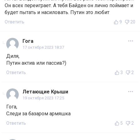
Он всех переиграет. А тебя Байден он лично поймает и
будет пытать и насиловать. Путин это любит
Ответить
9
20
Гога
17 октября 2023 18:37
Диля,
Путин актив или пассив?)
Ответить
3
2
Летающие Крыши
19 октября 2023 17:25
Гога,
Следи за базаром армяшка
Ответить
5
2