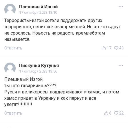
Плешивый Изгой
17 октября 2023 13:10
Террористы-изгои хотели поддержать других
террористов, своих же выкормышей. Но что-то вдруг
не срослось. Новость на радость кремлеботам
называется.
Ответить
17
43
Пискунья Кутунья
17 октября 2023 13:56
Плешивый Изгой,
ты што гаварииишь????
Русья и великоросы поддерживают и хамас, и потом
хамас придет в Украину и как пернут и все
улетят!!!!!!!!!!
Ответить
6
22