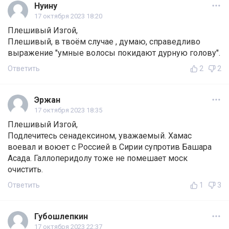
Нуину
17 октября 2023 18:20
Плешивый Изгой,
Плешивый, в твоём случае , думаю, справедливо
выражение "умные волосы покидают дурную голову".
Ответить
2
2
Эржан
17 октября 2023 18:35
Плешивый Изгой,
Подлечитесь сенадексином, уважаемый. Хамас
воевал и воюет с Россией в Сирии супротив Башара
Асада. Галлоперидолу тоже не помешает моск
очистить.
Ответить
1
3
Губошлепкин
17 октября 2023 22:37