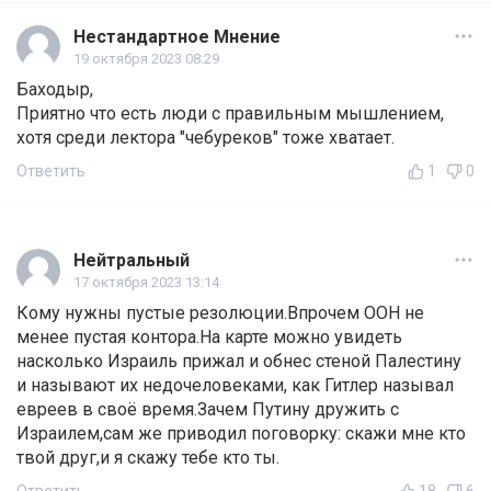
Нестандартное Мнение
19 октября 2023 08:29
Баходыр,
Приятно что есть люди с правильным мышлением,
хотя среди лектора "чебуреков" тоже хватает.
Ответить
1
0
Нейтральный
17 октября 2023 13:14
Кому нужны пустые резолюции.Впрочем ООН не
менее пустая контора.На карте можно увидеть
насколько Израиль прижал и обнес стеной Палестину
и называют их недочеловеками, как Гитлер называл
евреев в своё время.Зачем Путину дружить с
Израилем,сам же приводил поговорку: скажи мне кто
твой друг,и я скажу тебе кто ты.