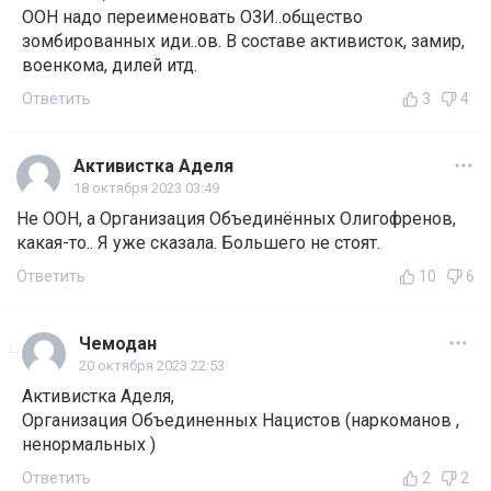
ООН надо переименовать ОЗИ..общество
зомбированных иди..ов. В составе активисток, замир,
военкома, дилей итд.
Ответить
3
4
Активистка Аделя
18 октября 2023 03:49
Не ООН, а Организация Объединённых Олигофренов,
какая-то.. Я уже сказала. Большего не стоят.
Ответить
10
6
Чемодан
20 октября 2023 22:53
Активистка Аделя,
Организация Объединенных Нацистов (наркоманов ,
ненормальных )
Ответить
2
2