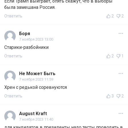
Если Трамп выиграет, опять скажут, что в выборы
была замешана Россия.
Ответить
2
2
Боря
7 ноября 2023 13:00
Старики-разбойники
Ответить
2
1
Не Может Быть
7 ноября 2023 11:59
Хрен с редькой соревнуются
Ответить
3
2
August Kraft
7 ноября 2023 11:40
для кандидатов в президенты надо тесты проводить в