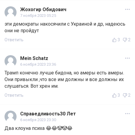
Жохогир Обидович
7 ноября 2023 05:25
эти демократы накосячили с Украиной и др, надеюсь
они не пройдут
Ответить
3
2
Mein Schatz
6 ноября 2023 23:36
Трамп конечно лучше бидона, но амеры есть амеры.
Они привыкли ,что все им должны и все должны их
слушаться. Вот хрен им.
Ответить
3
2
Справедливость30 Лет
6 ноября 2023 23:30
Два клоуна психа 😂😂🤡🤡😂