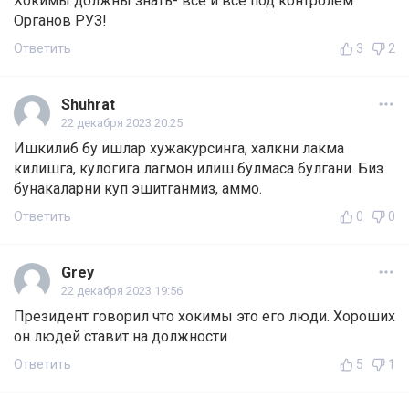
Хокимы должны знать- все и всё под контролем
Органов РУЗ!
Ответить
3
2
Shuhrat
22 декабря 2023 20:25
Ишкилиб бу ишлар хужакурсинга, халкни лакма
килишга, кулогига лагмон илиш булмаса булгани. Биз
бунакаларни куп эшитганмиз, аммо.
Ответить
0
0
Grey
22 декабря 2023 19:56
Президент говорил что хокимы это его люди. Хороших
он людей ставит на должности
Ответить
5
1