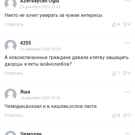
Azerbaycan Oglu
24 декабря 2023 17:35
Никто не хочет умирать за чужие интересы.
Ответить
8
4
4255
24 декабря 2023 10:29
А новоиспеченные граждане давали клятву защищать
дворцы и яхты войнолюбов?
Ответить
7
4
Яша
24 декабря 2023 09:50
Чемодан,вокзал и в кишлак,ослов пасти.
Ответить
8
3
Чемодан