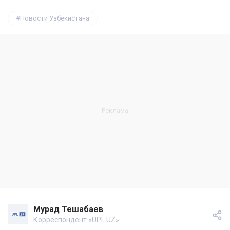
Новости Узбекистана
Мурад Тешабаев
Корреспондент «UPL.UZ»