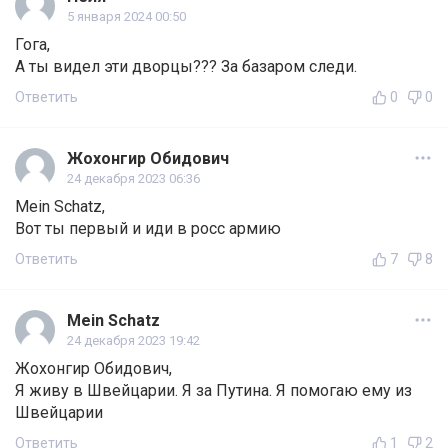
5 января 2024 00:50
Гога,
А ты видел эти дворцы??? За базаром следи.
Ответить
0
0
Жохонгир Обидович
24 декабря 2023 06:36
Mein Schatz,
Вот ты первый и иди в росс армию
Ответить
7
8
Mein Schatz
24 декабря 2023 19:42
Жохонгир Обидович,
Я живу в Швейцарии. Я за Путина. Я помогаю ему из
Швейцарии
Ответить
1
2