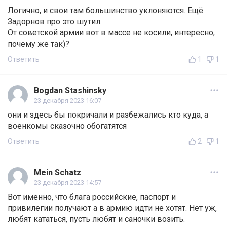
Логично, и свои там большинство уклоняются. Ещё
Задорнов про это шутил.
От советской армии вот в массе не косили, интересно,
почему же так)?
Ответить
1
1
Bogdan Stashinsky
23 декабря 2023 16:07
они и здесь бы покричали и разбежались кто куда, а
военкомы сказочно обогатятся
Ответить
2
1
Mein Schatz
23 декабря 2023 14:57
Вот именно, что блага российские, паспорт и
привилегии получают а в армию идти не хотят. Нет уж,
любят кататься, пусть любят и саночки возить.