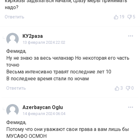
киркизы задыхаться начали, сразу меры принимать
надо?
Ответить
19
5
КУ2раза
13 февраля 2024 22:02
Фемида,
Ну не знаю за весь чиланзар Но некоторая его часть
точно
Весьма интенсивно травят последние лет 10
В последнее время стали по ночам
Ответить
3
0
Azerbaycan Oglu
14 февраля 2024 06:04
Фемида,
Потому что они уважают свои права а вам лишь бы
МУСАФО ОСМОН