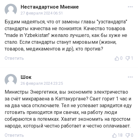
Нестандартное Мнение
27 февраля 2024 06:51
Будим надеяться, что от замены главы "узстандарта"
стандарты качества не понизятся. Качество товаров
"made in Yzbekistan" желало лучшего, как бы хуже не
стало. Если стандарты станут мировыми (жизни,
товаров, медикаментов и др), кто против?
Ответить
0
1
Шок
26 февраля 2024 23:25
Министры Энергетики, вы экономите электричество
за счёт микрараена в Каттакургане? Свет горит 1 час и
на два часа отключаете. Тел не успевает зарядится еду
готовить приходится при свечах, на работу люди
собираются в потемках. Хватит экономить на простом
народе, который честно работает и честно оплачивает.
Ответить
18
0