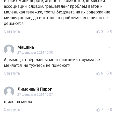
всяких министерств, агентств, комитетов, комиссий,
ассоциаций, словом, "решателей" проблем вагон и
маленькая тележка, траты бюджета на их содержание
миллиардные, да вот только проблемы все никак не
решаются.
Ответить
3
0
Машина
27 февраля 2024 10:30
А смысл, от перемены мест слогаемых сумма не
меняется, не тужтесь не поможет!
Ответить
6
0
Лимонный Пирог
27 февраля 2024 10:27
шило на мыло
Ответить
7
0