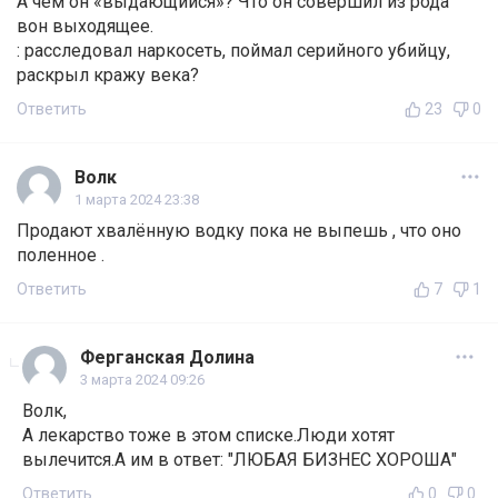
А чем он «выдающийся»? Что он совершил из рода
вон выходящее.
: расследовал наркосеть, поймал серийного убийцу,
раскрыл кражу века?
Ответить
23
0
Волк
1 марта 2024 23:38
Продают хвалённую водку пока не выпешь , что оно
поленное .
Ответить
7
1
Ферганская Долина
3 марта 2024 09:26
Волк,
А лекарство тоже в этом списке.Люди хотят
вылечится.А им в ответ: "ЛЮБАЯ БИЗНЕС ХОРОША"
Ответить
0
0