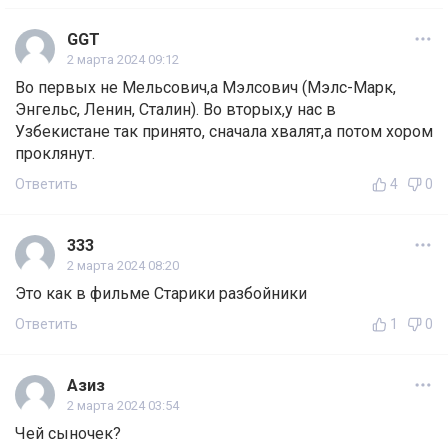
GGT
2 марта 2024 09:12
Во первых не Мельсович,а Мэлсович (Мэлс-Марк,
Энгельс, Ленин, Сталин). Во вторых,у нас в
Узбекистане так принято, сначала хвалят,а потом хором
проклянут.
Ответить
4
0
333
2 марта 2024 08:20
Это как в фильме Старики разбойники
Ответить
1
0
Азиз
2 марта 2024 03:54
Чей сыночек?