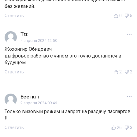
без желаний.
Ответить
0
5
Ttt
4 апреля 2024 12:53
Жохонгир Обидович
цыфровое рабство с чипом это точно достанется в
будущем
Ответить
2
2
Ееегкгт
2 апреля 2024 09:46
Только визовый режим и запрет на раздачу паспартов
!!
Ответить
26
3