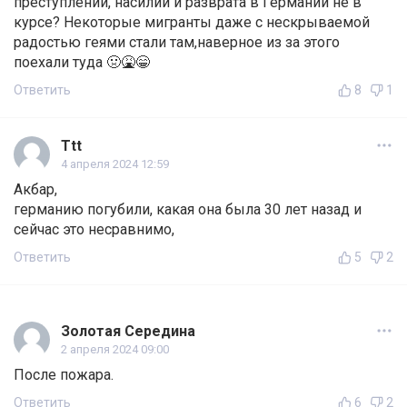
преступлений, насилий и разврата в Германии не в
курсе? Некоторые мигранты даже с нескрываемой
радостью геями стали там,наверное из за этого
поехали туда 🤢🤮😁
Ответить
8
1
Ttt
4 апреля 2024 12:59
Акбар,
германию погубили, какая она была 30 лет назад и
сейчас это несравнимо,
Ответить
5
2
Золотая Середина
2 апреля 2024 09:00
После пожара.
Ответить
6
2