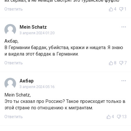
их сериал, а не немцы смотрят это туранское фуфло
Ответить
4
1
Mein Schatz
3 апреля 2024 01:20
Акбар,
В Германии бардак, убийства, кражи и нищета. Я знаю
и видела этот бардак в Германии.
Ответить
8
7
Акбар
3 апреля 2024 05:16
Mein Schatz,
Это ты сказал про Россию? Такое происходит только в
этой стране по отношению к мигрантам.
Ответить
4
13