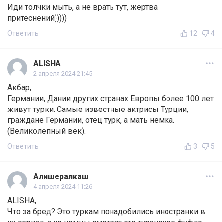
Иди толчки мыть, а не врать тут, жертва
притеснений)))))
Ответить
12
4
ALISHA
2 апреля 2024 21:45
Акбар,
Германии, Дании других странах Европы более 100 лет
живут турки. Самые известные актрисы Турции,
граждане Германии, отец турк, а мать немка.
(Великолепный век).
Ответить
3
5
Алишералкаш
4 апреля 2024 11:26
ALISHA,
Что за бред? Это туркам понадобились иностранки в