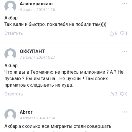
Алишералкаш
4 апреля 2024 11:26
Акбар,
Так вали и быстро, пока тебя не побили там))))
Ответить
6
1
ОККУПАНТ
7 апреля 2024 15:27
Акбар,
Что ж вы в Германию не прётесь милионами ? А ? Не
пускаю ? Вы им там на .. Не нужны ! Там своих
приматов складывать не куда.
Ответить
3
0
Abror
4 апреля 2024 07:34
Акбар,а сколько все мигранты стали совершать