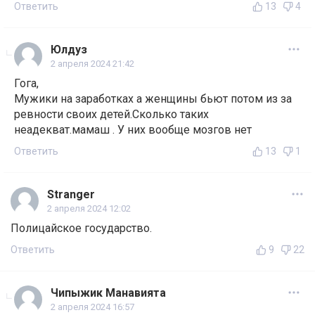
Ответить
13
4
Юлдуз
2 апреля 2024 21:42
Гога,
Мужики на заработках а женщины бьют потом из за
ревности своих детей.Сколько таких
неадекват.мамаш . У них вообще мозгов нет
Ответить
13
1
Stranger
2 апреля 2024 12:02
Полицайское государство.
Ответить
9
22
Чипыжик Манавията
2 апреля 2024 16:57