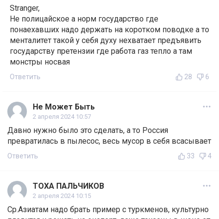
Stranger,
Не полицайское а норм государство где
понаехавших надо держать на коротком поводке а то
менталитет такой у себя духу нехватает предъявить
государству претензии где работа газ тепло а там
монстры носвая
Ответить
28
6
Не Может Быть
2 апреля 2024 10:57
Давно нужно было это сделать, а то Россия
превратилась в пылесос, весь мусор в себя всасывает
Ответить
33
4
ТОХА ПАЛЬЧИКОВ
2 апреля 2024 10:15
Ср.Азиатам надо брать пример с туркменов, культурно