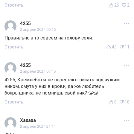
Ответить
26
2
4255
2 апреля 2024 06:15
Правильно а то совсем на голову сели.
Ответить
43
11
4255
2 апреля 2024 07:45
4255, Кремлеботы не перестают писать под чужим
ником, смута у них в крови, да же любитель
боярышника, не помнишь свой ник? 🥴🥴
Ответить
8
18
Xaxaxa
2 апреля 2024 21:14