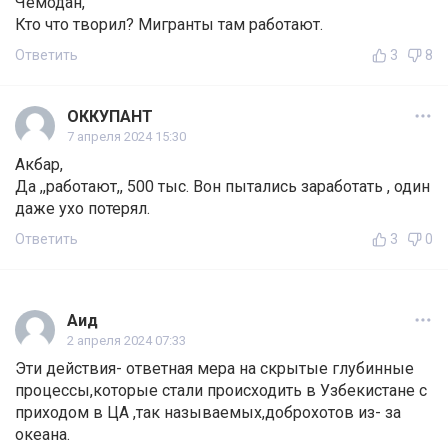
Чемодан,
Кто что творил? Мигранты там работают.
Ответить
3
8
ОККУПАНТ
7 апреля 2024 15:30
Акбар,
Да ,,работают,, 500 тыс. Вон пытались заработать , один
даже ухо потерял.
Ответить
3
0
Аид
2 апреля 2024 07:33
Эти действия- ответная мера на скрытые глубинные
процессы,которые стали происходить в Узбекистане с
приходом в ЦА ,так называемых,доброхотов из- за
океана.