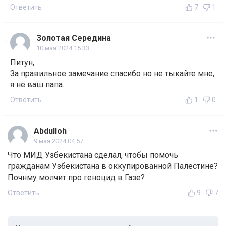
Ответить
7
1
Золотая Середина
10 мая 2024 15:33
Питун,
За правильное замечание спасибо но не тыкайте мне,
я не ваш папа.
Ответить
1
0
Abdulloh
9 мая 2024 04:57
Что МИД Узбекистана сделал, чтобы помочь
гражданам Узбекистана в оккупированной Палестине?
Почнму молчит про геноцид в Газе?
Ответить
9
7