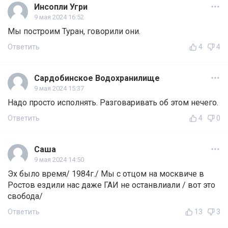
Инсопли Угри
9 мая 2024 16:52
Мы построим Туран, говорили они.
Ответить
4
4
Сардобинское Водохранилище
9 мая 2024 15:37
Надо просто исполнять. Разговаривать об этом нечего.
Ответить
4
0
Саша
9 мая 2024 14:50
Эх было время/ 1984г./ Мы с отцом на москвиче в
Ростов ездили нас даже ГАИ не останвлиали / вот это
свобода/
Ответить
13
3