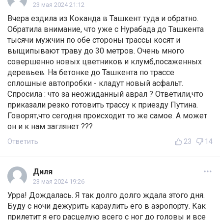
23 мая 2024 21:12
Вчера ездила из Коканда в Ташкент туда и обратно.
Обратила внимание, что уже с Нурабада до Ташкента
тысячи мужчин по обе стороны трассы косят и
выщипывают траву до 30 метров. Очень много
совершенно новых цветников и клумб,посаженных
деревьев. На бетонке до Ташкента по трассе
сплошные автопробки - кладут новый асфальт.
Спросила : что за неожиданный аврал ? Ответили,что
приказали резко готовить трассу к приезду Путина.
Говорят,что сегодня происходит то же самое. А может
он и к нам заглянет ???
Ответить
23
14
Диля
23 мая 2024 19:26
Урра! Дождалась. Я так долго долго ждала этого дня.
Буду с ночи дежурить караулить его в аэропорту. Как
прилетит я его расцелую всего с ног до головы и все