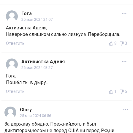
Гога
25 мая 2024 21:07
Активистка Аделя,
Наверное слишком сильно лизнула. Переборщила.
Ответить
8
3
Активистка Аделя
26 мая 2024 03:27
Гога,
Пошёл ты в дыру...
Ответить
1
5
Glory
25 мая 2024 06:56
За державу обидно. Прежний,хоть и был
диктатором,челом не перед США,ни перед РФ,ни