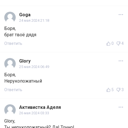
Goga
24 мая 2024 21:18
Боря,
брат твоё дядя
Ответить
0
4
Glory
25 мая 2024 06:49
Боря,
Нерукопожатный
Ответить
5
3
Активистка Аделя
26 мая 2024 03:33
Glory,
Ты нерукопожатный? Да! Точно!