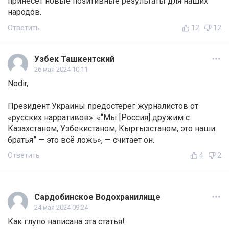
принесет новые позитивные результаты для наших
народов.
Ответить
12
12
Узбек Ташкентский
26 мая 2024 10:11
Nodir,
Президент Украины предостерег журналистов от
«русских нарративов»: «“Мы [Россия] дружим с
Казахстаном, Узбекистаном, Кыргызстаном, это наши
братья” — это всё ложь», — считает он.
Ответить
4
2
Сардобинское Водохранилище
24 мая 2024 09:24
Как глупо написана эта статья!