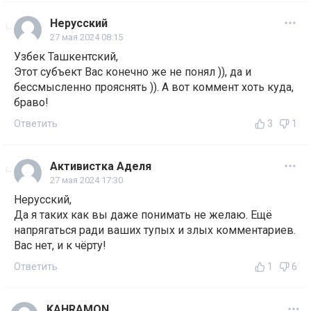
Нерусский
27 мая 2024 08:15
Узбек Ташкентский,
Этот субъект Вас конечно же не понял )), да и
бессмысленно прояснять )). А вот коммент хоть куда,
браво!
Ответить
3
1
Активистка Аделя
27 мая 2024 17:30
Нерусский,
Да я таких как вы даже понимать не желаю. Ещё
напрягаться ради ваших тупых и злых комментариев.
Вас нет, и к чёрту!
Ответить
1
6
KAHRAMON