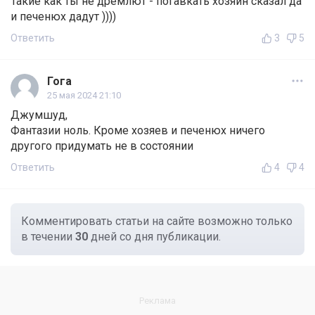
Такие как ты не дремлют - погавкать хозяин сказал да
и печенюх дадут ))))
Ответить
3
5
Гога
25 мая 2024 21:10
Джумшуд,
Фантазии ноль. Кроме хозяев и печенюх ничего
другого придумать не в состоянии
Ответить
4
4
Комментировать статьи на сайте возможно только
в течении
30
дней со дня публикации.