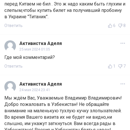
перед Китаем не бил . Это ж надо каким быть глухим и
слепым,чтобы купить билет на получивший пробоину
в Украине "Титаник".
Ответить
6
8
Активистка Аделя
25 мая 2024 01:05
Где мой комментарий?
Ответить
1
7
Активистка Аделя
24 мая 2024 23:41
Мы ждём Вас, Уважаемые Владимир Владимирович!
Добро пожаловать в Узбекистан! Не обращайте
внимание на маленькую тухлую кучку злопыхателей.
Во время Вашего визита их не будет ни видно,ни
слышно, им укажут заткнуться. Вам всегда рады в
Узбекистане! Россия и Узбекистан братья навек!