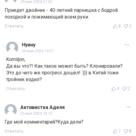
25 мая 2024 21:33
Приедет двойник - 40-летний парнишка с бодрой
походкой и пожимающий всем руки.
Ответить
8
3
Нуину
26 мая 2024 19:21
Komiljon,
Да вы что?! Как такое может быть? Клонировали?
Это до чего же прогресс дошёл! :))) в Китай тоже
тройник ездил?
Ответить
4
2
Активистка Аделя
25 мая 2024 13:12
Где мой комментарий?Куда дели?
Ответить
1
8