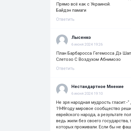
Прямо всё как с Украиной.
Байдэн памаги
Ответить
Лысенко
6 июня 2024 19:26
План Барбаросса Гегемосса Дэ Шап
Слетозо С Воздухом Абнимозо
Ответить
Нестандартное Мнение
6 июня 2024 19:10
Не зря народная мудрость гласит:-"
1949году мировое сообщество реши
еврейского народа, а результате по
ведь жили без своего государства, 
которых проживали. Если бы не фаш