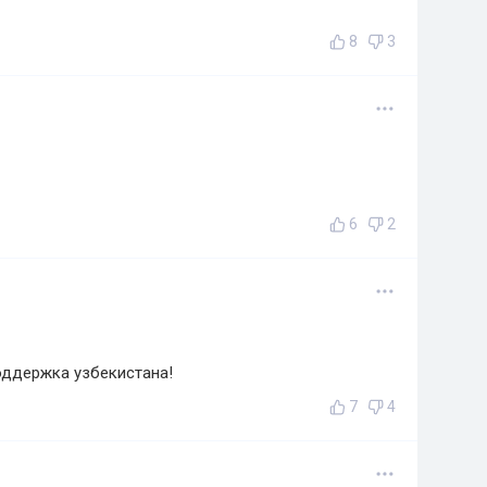
8
3
6
2
поддержка узбекистана!
7
4