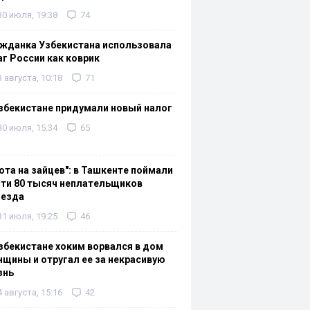
30 июля, 19:38
74
жданка Узбекистана использовала
г России как коврик
3 августа, 10:18
71
збекистане придумали новый налог
30 июля, 15:34
65
ота на зайцев": в Ташкенте поймали
ти 80 тысяч неплательщиков
оезда
31 июля, 19:25
46
збекистане хоким ворвался в дом
щины и отругал ее за некрасивую
знь
4 августа, 15:16
42