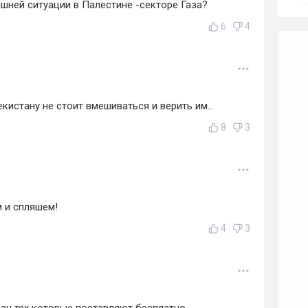
яшней ситуации в Палестине -секторе Газа?
6
4
кистану не стоит вмешиваться и верить им...
8
3
м и спляшем!
4
3