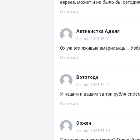
евреев, может и не было бы сегодн
Ответить
Активистка Аделя
6 июня 2024 18:02
Ох уж эти лживые американцы... Узбе
Ответить
Вотэтода
6 июня 2024 17:42
И нашим и вашим за три рубля споё
Ответить
Эржан
6 июня 2024 11:19