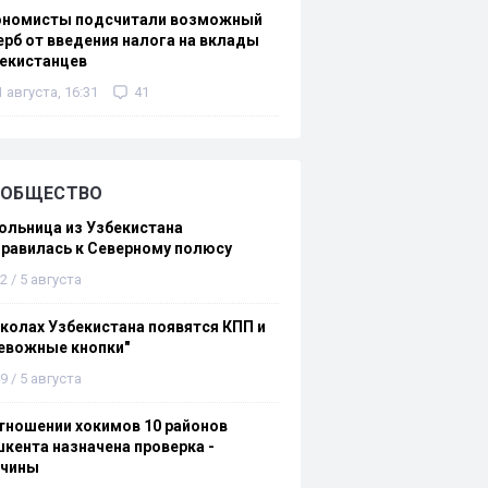
ономисты подсчитали возможный
рб от введения налога на вклады
екистанцев
1 августа, 16:31
41
ОБЩЕСТВО
льница из Узбекистана
равилась к Северному полюсу
2 / 5 августа
колах Узбекистана появятся КПП и
евожные кнопки"
9 / 5 августа
тношении хокимов 10 районов
кента назначена проверка -
ичины