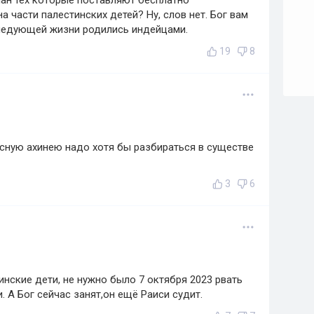
н тех которые поставляют бесплатно
а части палестинских детей? Ну, слов нет. Бог вам
 следующей жизни родились индейцами.
19
8
осную ахинею надо хотя бы разбираться в существе
3
6
инские дети, не нужно было 7 октября 2023 рвать
. А Бог сейчас занят,он ещё Раиси судит.