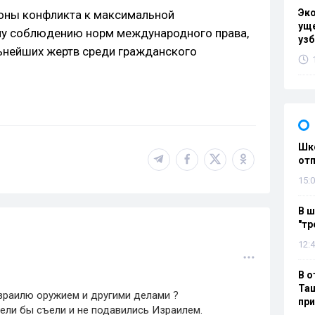
Эк
оны конфликта к максимальной
уще
му соблюдению норм международного права,
узб
ьнейших жертв среди гражданского
Шко
отп
15:0
В ш
"тр
12:4
В о
Таш
зраилю оружием и другими делами ?
пр
ели бы съели и не подавились Израилем.