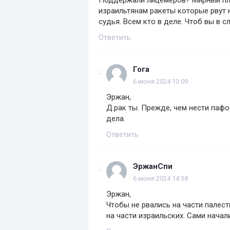
Поддержали лицемеров? Мирный пла
израильтянам ракеты которые рвут н
судья. Всем кто в деле. Чтоб вы в
Ответить
Гога
6 июня 2024 13:09
Эржан,
Д.рак ты. Прежде, чем нести паф
дела.
Ответить
ЭржанСпи
6 июня 2024 14:38
Эржан,
Чтобы не рвались на части палест
на части израильских. Сами начали