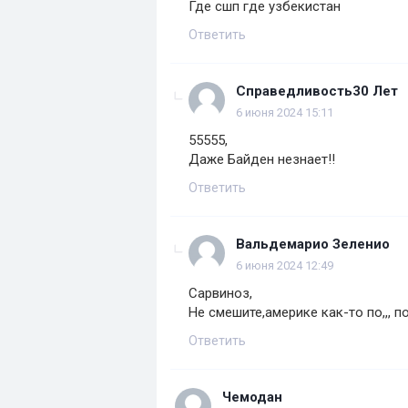
Где сшп где узбекистан
Ответить
Справедливость30 Лет
6 июня 2024 15:11
55555,
Даже Байден незнает!!
Ответить
Вальдемарио Зеленио
6 июня 2024 12:49
Сарвиноз,
Не смешите,америке как-то по,,, 
Ответить
Чемодан