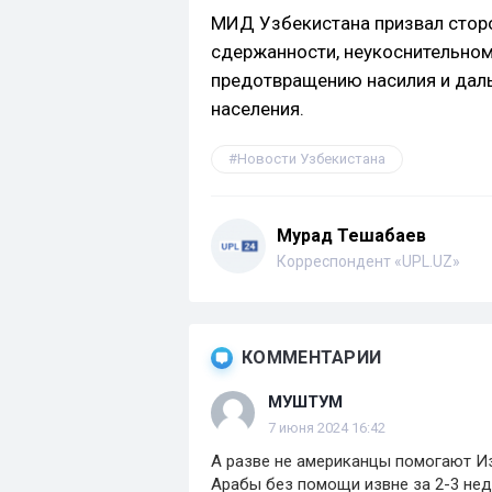
МИД Узбекистана призвал стор
сдержанности, неукоснительно
предотвращению насилия и дал
населения.
Новости Узбекистана
Мурад Тешабаев
Корреспондент «UPL.UZ»
КОММЕНТАРИИ
МУШТУМ
7 июня 2024 16:42
А разве не американцы помогают И
Арабы без помощи извне за 2-3 нед