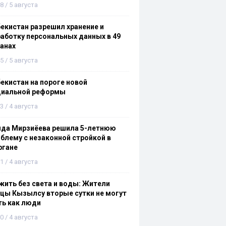
8 / 5 августа
екистан разрешил хранение и
аботку персональных данных в 49
анах
5 / 5 августа
екистан на пороге новой
циальной реформы
3 / 4 августа
ида Мирзиёева решила 5-летнюю
блему с незаконной стройкой в
ргане
1 / 4 августа
ить без света и воды: Жители
цы Кызылсу вторые сутки не могут
ть как люди
0 / 4 августа