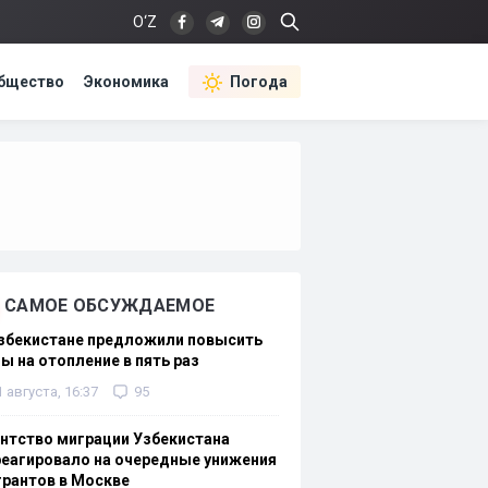
O‘Z
бщество
Экономика
Погода
САМОЕ ОБСУЖДАЕМОЕ
Узбекистане предложили повысить
ы на отопление в пять раз
1 августа, 16:37
95
нтство миграции Узбекистана
еагировало на очередные унижения
рантов в Москве