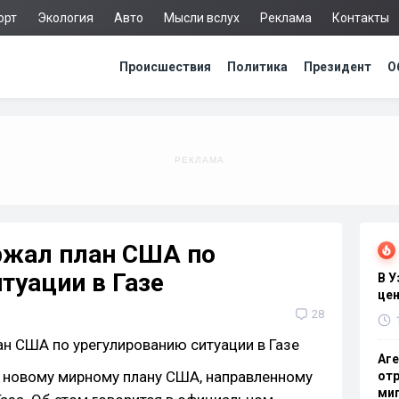
орт
Экология
Авто
Мысли вслух
Реклама
Контакты
Происшествия
Политика
Президент
О
ржал план США по
туации в Газе
В 
цен
28
Аге
 новому мирному плану США, направленному
отр
миг