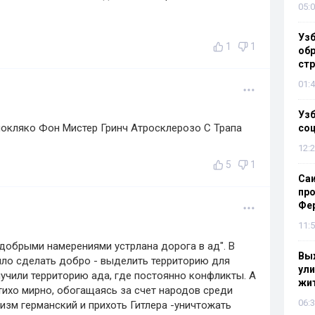
05:0
Узб
1
1
обр
стр
01:4
Узб
окляко Фон Мистер Гринч Атросклерозо С Трапа
со
12:2
5
1
Са
про
Фе
11:5
 добрыми намерениями устрлана дорога в ад". В
Выж
ло сделать добро - выделить территорию для
ули
лучили территорию ада, где постоянно конфликты. А
жи
тихо мирно, обогащаясь за счет народов среди
06:3
изм германский и прихоть Гитлера -уничтожать