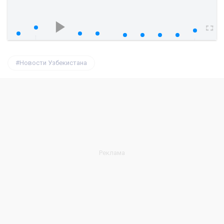
watch?v=teb-W4VQUfg
00:00
00:00
Новости Узбекистана