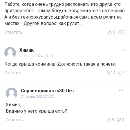
Работа, когда очень трудно распознать кто друг,а кто
притворяется... Слава богу,он вовремя ушёл на пенсию.
А и без генпрокураиуры,районная сама всем рулит на
местах .. Другой вопрос: как рулит...
Ответить
0
0
Химик
21 июня 2024 20:38
Когда крыша криминал.Должность такая в почете.
Ответить
14
0
Справедливость30 Лет
21 июня 2024 21:32
Химик,
Видимо у него крыша есть?
Ответить
8
0