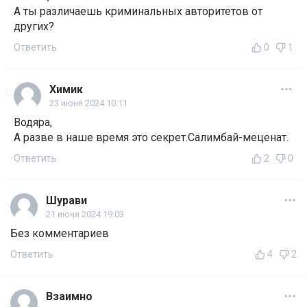
А ты различаешь криминальных авторитетов от
других?
Ответить
0
1
Химик
23 июня 2024 10:11
Водяра,
А разве в наше время это секрет.Салимбай-меценат.
Ответить
2
0
Шурави
21 июня 2024 19:03
Без комментариев
Ответить
4
2
Взаимно