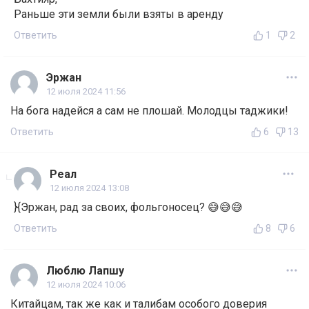
Раньше эти земли были взяты в аренду
Ответить
1
2
Эржан
12 июля 2024 11:56
На бога надейся а сам не плошай. Молодцы таджики!
Ответить
6
13
Реал
12 июля 2024 13:08
}{Эржан, рад за своих, фольгоносец? 😅😅😅
Ответить
8
6
Люблю Лапшу
12 июля 2024 10:06
Китайцам, так же как и талибам особого доверия