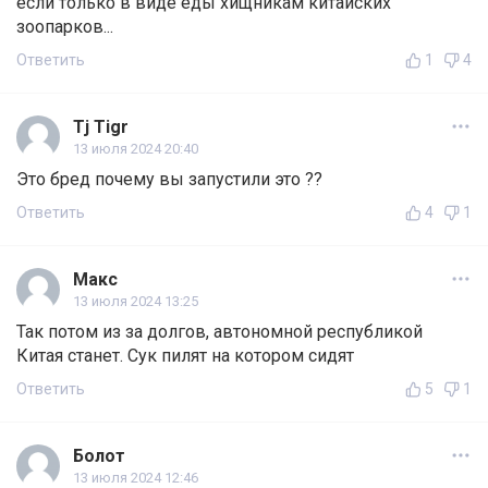
если только в виде еды хищникам китайских
зоопарков...
Ответить
1
4
Tj Tigr
13 июля 2024 20:40
Это бред почему вы запустили это ??
Ответить
4
1
Макс
13 июля 2024 13:25
Так потом из за долгов, автономной республикой
Китая станет. Сук пилят на котором сидят
Ответить
5
1
Болот
13 июля 2024 12:46