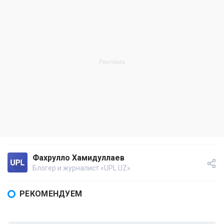
Фахрулло Хамидуллаев
Блогер и журналист «UPL.UZ»
РЕКОМЕНДУЕМ