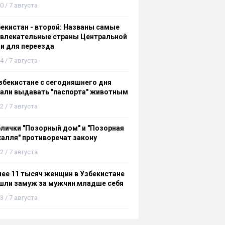
0 / 7 августа
екистан - второй: Названы самые
ивлекательные страны Центральной
и для переезда
4 / 7 августа
збекистане с сегодняшнего дня
али выдавать "паспорта" животным
2 / 7 августа
лички "Позорный дом" и "Позорная
алля" противоречат закону
2 / 7 августа
ее 11 тысяч женщин в Узбекистане
шли замуж за мужчин младше себя
3 / 7 августа