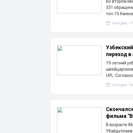
Во втором кв
331 обращени
топ-10 банко
Сегодня, 17
Узбекский
переход в
19-летний уз
швейцарскому
UPL. Согласн
Сегодня, 16
Скончался
фильма "В
В возрасте 8
Убайдуллаев.