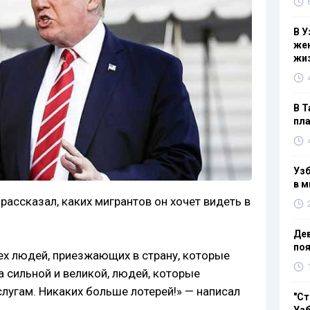
В У
жен
жи
В Т
пла
Узб
в м
ассказал, каких мигрантов он хочет видеть в
Дев
поя
 тех людей, приезжающих в страну, которые
а сильной и великой, людей, которые
лугам. Никаких больше лотерей!» — написал
"Ст