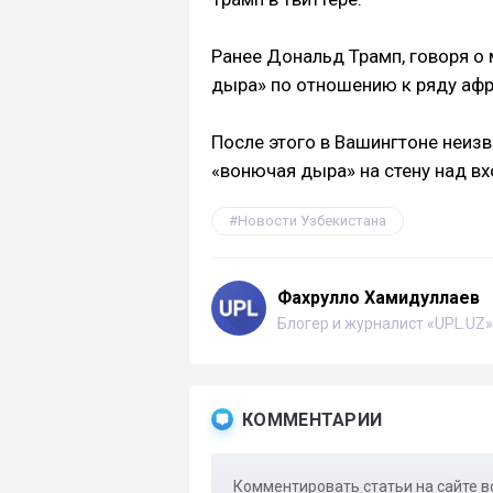
Ранее Дональд Трамп, говоря о
дыра» по отношению к ряду афр
После этого в Вашингтоне неиз
«вонючая дыра» на стену над в
Новости Узбекистана
Фахрулло Хамидуллаев
Блогер и журналист «UPL.UZ»
КОММЕНТАРИИ
Комментировать статьи на сайте в