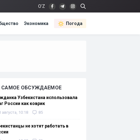
O‘Z
бщество
Экономика
Погода
САМОЕ ОБСУЖДАЕМОЕ
жданка Узбекистана использовала
г России как коврик
3 августа, 10:18
85
екистанцы не хотят работать в
ссии