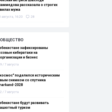
екская актриса Шахзода
аммедова рассказала о строгих
авилах мужа
3 августа, 16:20
28
ОБЩЕСТВО
збекистане зафиксированы
совые кибератаки на
организации и бизнес
9 / 7 августа
космос" поделился историческим
вым снимком со спутника
markand-2028
2 / 7 августа
збекистане будут развивать
рашютный туризм