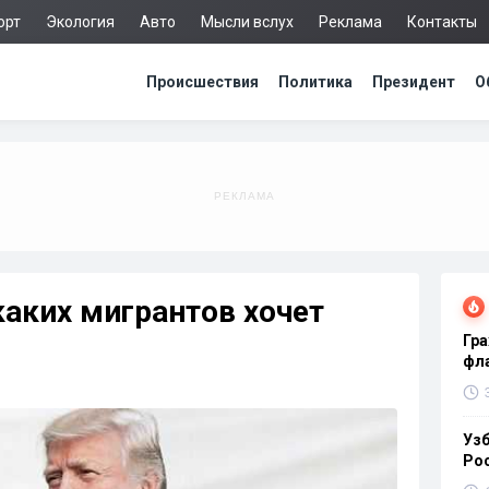
орт
Экология
Авто
Мысли вслух
Реклама
Контакты
Происшествия
Политика
Президент
О
каких мигрантов хочет
Гра
фла
Узб
Ро