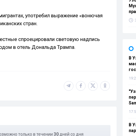
Узб
Мух
пр
 мигрантах, употребил выражение «вонючая
иканских стран.
вестные спроецировали световую надпись
ходом в отель Дональда Трампа.
В У
мас
гос
19:2
"Уз
пер
Sa
17:5
В У
па
озможно только в течении
30
дней со дня