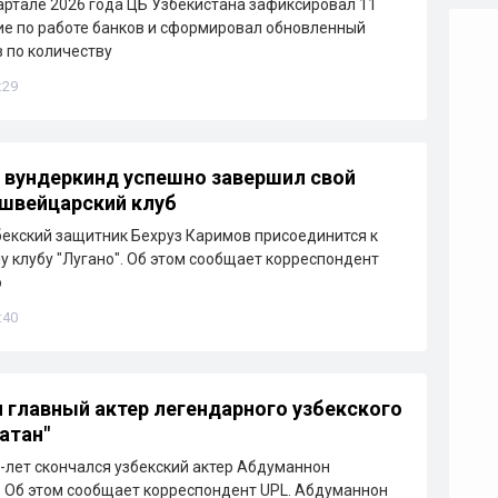
артале 2026 года ЦБ Узбекистана зафиксировал 11
е по работе банков и сформировал обновленный
в по количеству
:29
 вундеркинд успешно завершил свой
 швейцарский клуб
бекский защитник Бехруз Каримов присоединится к
 клубу "Лугано". Об этом сообщает корреспондент
о
:40
 главный актер легендарного узбекского
атан"
6-лет скончался узбекский актер Абдуманнон
 Об этом сообщает корреспондент UPL. Абдуманнон