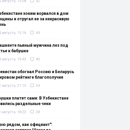
6 августа, 15:08
52
збекистане хоким ворвался в дом
щины и отругал ее за некрасивую
знь
4 августа, 15:16
49
ашкенте пьяный мужчина лез под
тье к бабушке
4 августа, 19:43
40
екистан обогнал Россию и Беларусь
ировом рейтинге благополучия
2 августа, 21:10
34
ушки платят сами: В Узбекистане
вились раздельные чеки
1 августа, 18:23
28
ою рядом, как официант":