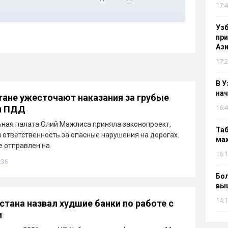
17:4
Узб
пр
Ази
17:2
В У
нач
тане ужесточают наказания за грубые
я ПДД
16:4
ная палата Олий Мажлиса приняла законопроект,
Таб
ответственность за опасные нарушения на дорогах.
мах
 отправлен на
16:1
:36
Бол
вы
14:1
стана назвал худшие банки по работе с
и