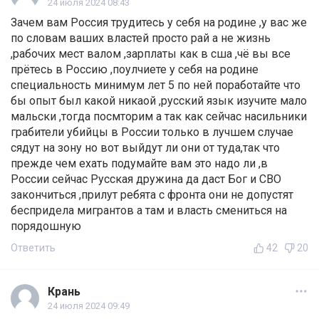
24 июля 2024 08:43
Зачем вам Россия трудитесь у себя на родине ,у вас же
по словам ваших властей просто рай а не жизнь
,рабочих мест валом ,зарплаты как в сша ,чё вы все
прётесь в Россию ,поулчиете у себя на родине
специальность минимум лет 5 по ней поработайте что
бы опыт был какой никаой ,русский язык изучите мало
мальски ,тогда посмторим а так как сейчас насильники
грабители убийцы в России только в лучшем случае
сядут на зону но вот выйдут ли они от туда,так что
прежде чем ехать подумайте вам это надо ли ,в
России сейчас Русская дружина да даст Бог и СВО
закончиться ,прилут ребята с фронта они не допустят
беспридела мигрантов а там и власть смениться на
порядошную
Ответить
42
20
Крань
24 июля 2024 09:49