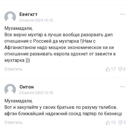
Ееегкгт
24 июля 2024 10:10
Мухамадали,
Все верно мухтар а лучше вообще разорвать дип
отношения с Россией да мухтарка !)Нам с
Афганистаном надо мощное экономическое хи хи
отношение развивать европа здохнет от зависти а
мухтарка )))
Ответить
17
6
Онтон
24 июля 2024 10:18
Мухамадали,
Вот и закупайте у своих братьев по разуму талибов.
афган ближайший надежний сосед партер по бизнецу
Ответить
13
3