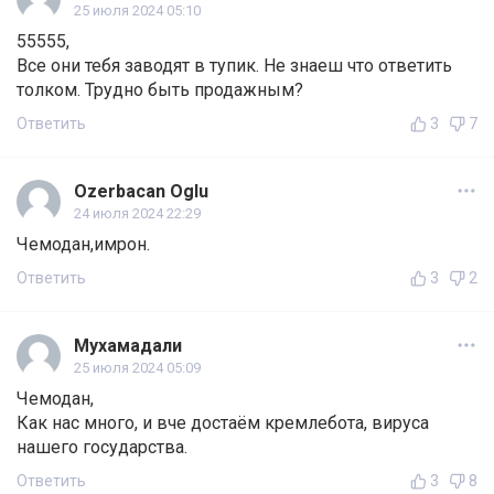
25 июля 2024 05:10
55555,
Все они тебя заводят в тупик. Не знаеш что ответить
толком. Трудно быть продажным?
Ответить
3
7
Ozerbacan Oglu
24 июля 2024 22:29
Чемодан,имрон.
Ответить
3
2
Мухамадали
25 июля 2024 05:09
Чемодан,
Как нас много, и вче достаём кремлебота, вируса
нашего государства.
Ответить
3
8