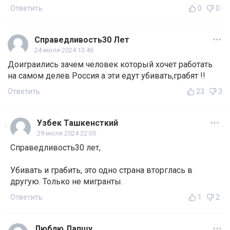
Ответить
0
0
Справедливость30 Лет
24 июля 2024 13:46
Доиграились зачем человек который хочет работать
на самом делев Россия а эти едут убивать,грабят !!
Ответить
23
3
Узбек Ташкенсткий
29 июля 2024 22:05
Справедливость30 лет,
Убивать и грабить, это одно страна вторглась в
другую. Только не мигранты.
Ответить
1
2
Люблю Лапшу