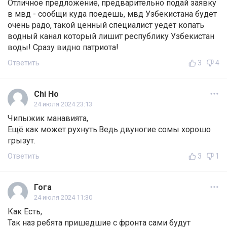
Отличное предложение, предварительно подай заявку
в мвд - сообщи куда поедешь, мвд Узбекистана будет
очень радо, такой ценный специалист уедет копать
водный канал который лишит республику Узбекистан
воды! Сразу видно патриота!
Ответить
3
4
Chi Ho
24 июля 2024 23:13
Чипыжик манавията,
Ещё как может рухнуть.Ведь двуногие сомы хорошо
грызут.
Ответить
3
1
Гога
24 июля 2024 11:30
Как Есть,
Так наз ребята пришедшие с фронта сами будут