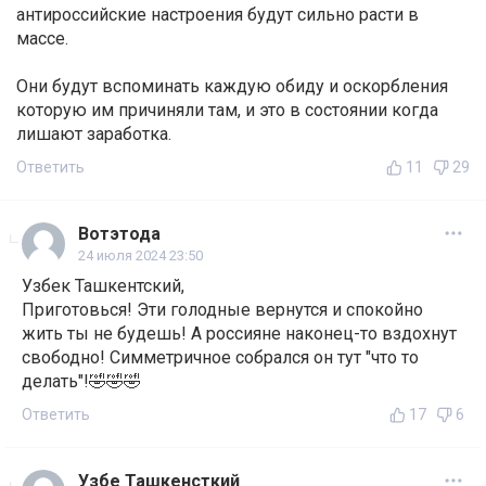
антироссийские настроения будут сильно расти в
массе.
Они будут вспоминать каждую обиду и оскорбления
которую им причиняли там, и это в состоянии когда
лишают заработка.
Ответить
11
29
Вотэтода
24 июля 2024 23:50
Узбек Ташкентский,
Приготовься! Эти голодные вернутся и спокойно
жить ты не будешь! А россияне наконец-то вздохнут
свободно! Симметричное собрался он тут "что то
делать"!🤣🤣🤣
Ответить
17
6
Узбе Ташкенсткий