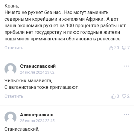
Крань,
Ничего не рухнет без нас . Нас могут заменить
северными корейцами и жителями Африки . А вот
наша экономика рухнет на 100 процентов работы нет
прибыли нет государству и плюс голодные жители
подымится криминагенная обстановка в ренесансе
Ответить
30
7
Станиславский
24 июля 2024 23:02
Чипыжик манавията,
С авганистана тоже приглашают.
Ответить
3
2
Алишералкаш
25 июля 2024 22:45
Станиславский,