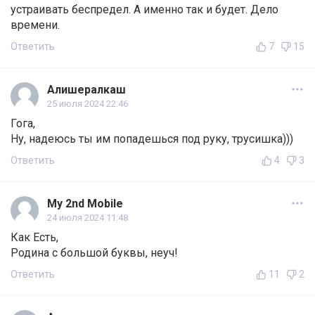
устраивать беспредел. А именно так и будет. Дело
времени.
Ответить
7
15
Алишералкаш
25 июля 2024 22:46
Гога,
Ну, надеюсь ты им попадешься под руку, трусишка)))
Ответить
4
3
My 2nd Mobile
24 июля 2024 11:48
Как Есть,
Родина с большой буквы, неуч!
Ответить
11
2