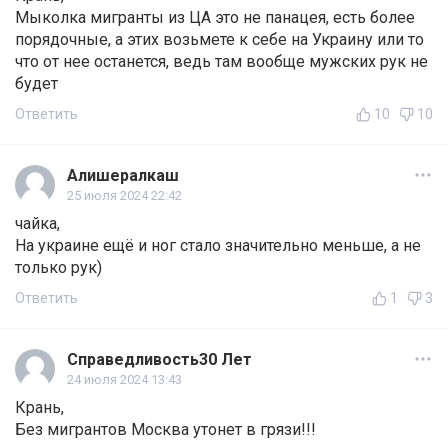
Мыколка мигранты из ЦА это не панацея, есть более
порядочные, а этих возьмете к себе на Украину или то
что от нее останется, ведь там вообще мужских рук не
будет
Ответить
10
10
Алишералкаш
25 июля 2024 22:42
чайка,
На украине ещё и ног стало значительно меньше, а не
только рук)
Ответить
1
3
Справедливость30 Лет
24 июля 2024 13:43
Крань,
Без мигрантов Москва утонет в грязи!!!