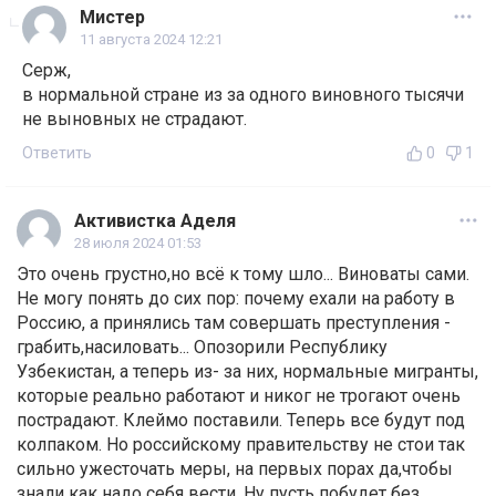
Мистер
11 августа 2024 12:21
Серж,
в нормальной стране из за одного виновного тысячи
не выновных не страдают.
Ответить
0
1
Активистка Аделя
28 июля 2024 01:53
Это очень грустно,но всё к тому шло... Виноваты сами.
Не могу понять до сих пор: почему ехали на работу в
Россию, а принялись там совершать преступления -
грабить,насиловать... Опозорили Республику
Узбекистан, а теперь из- за них, нормальные мигранты,
которые реально работают и никог не трогают очень
пострадают. Клеймо поставили. Теперь все будут под
колпаком. Но российскому правительству не стои так
сильно ужесточать меры, на первых порах да,чтобы
знали как надо себя вести. Ну пусть побудет без