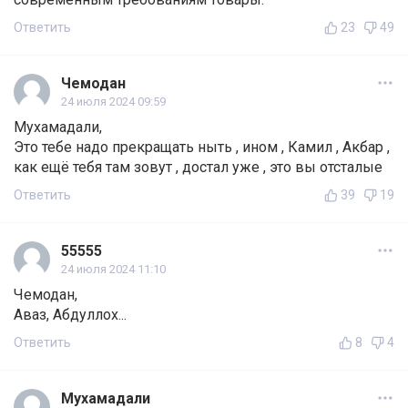
Ответить
23
49
Чемодан
24 июля 2024 09:59
Мухамадали,
Это тебе надо прекращать ныть , ином , Камил , Акбар ,
как ещё тебя там зовут , достал уже , это вы отсталые
Ответить
39
19
55555
24 июля 2024 11:10
Чемодан,
Аваз, Абдуллох...
Ответить
8
4
Мухамадали