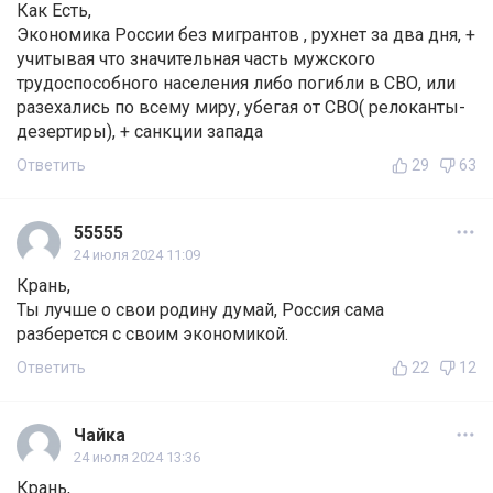
Как Есть,
Экономика России без мигрантов , рухнет за два дня, +
учитывая что значительная часть мужского
трудоспособного населения либо погибли в СВО, или
разехались по всему миру, убегая от СВО( релоканты-
дезертиры), + санкции запада
Ответить
29
63
55555
24 июля 2024 11:09
Крань,
Ты лучше о свои родину думай, Россия сама
разберется с своим экономикой.
Ответить
22
12
Чайка
24 июля 2024 13:36
Крань,