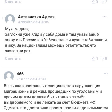
Ответить
3
7
Активистка Аделя
4 августа 2024 03:05
Мухамадали,
Заглохни уже. Сиди у себя дома и там указывай. Я
живу и в России и в Узбекистане,и лучше тебя знаю и
вижу. За национализм можешь ответить,так что
захлоп.ни рот.
Ответить
1
0
466
25 июля 2024 08:30
Высылка иностранных специалистов нарушающих
миграционный режим, прошедших по уголовным и
прочим делам должна быть только за счёт
выдворяемого и не лежать за счёт бюджета РФ.
Сделать это достаточно просто- при въезде взымается