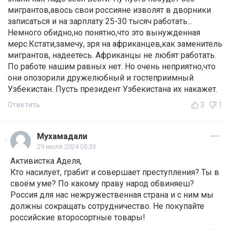
мигрантов,авось свои россияне изволят в дворники
записаться и на зарплату 25-30 тысяч работать...
Немного обидно,но понятно,что это вынужденная
мерс.Кстати,замечу, зря на африканцев,как заменитель
мигрантов, надеетесь. Африканцы не любят работать.
По работе нашим равных нет. Но очень неприятно,что
они опозорили дружелюбный и гостеприимный
Узбекистан. Пусть президент Узбекистана их накажет.
Ответить
3
1
Мухамадали
29 июля 2024 05:33
Активистка Аделя,
Кто насилует, грабит и совершает преступления? Ты в
своём уме? По какому праву народ обвиняеш?
Россия для нас нежружественная страна и с ним мы
должны сокращать сотрудничество. Не покупайте
российские второсортные товары!