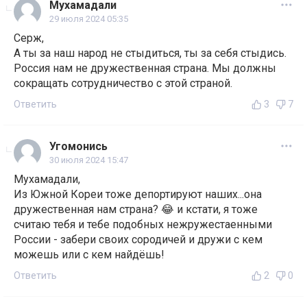
Мухамадали
29 июля 2024 05:35
Серж,
А ты за наш народ не стыдиться, ты за себя стыдись.
Россия нам не дружественная страна. Мы должны
сокращать сотрудничество с этой страной.
Ответить
3
7
Угомонись
30 июля 2024 15:47
Мухамадали,
Из Южной Кореи тоже депортируют наших...она
дружественная нам страна? 😂 и кстати, я тоже
считаю тебя и тебе подобных нежружестаенными
России - забери своих сородичей и дружи с кем
можешь или с кем найдёшь!
Ответить
2
0