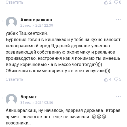
Ответить
2
0
Алишералкаш
25 июля 2024 22:39
узбек Ташкентский,
Бурление говен в кишлаках и у тебя на кухне нанесет
непоправимый вред Ядерной державе успешно
развивающей собственную экономику и реальное
производство, настроения как я понимаю ты имеешь
ввиду коричневые - а в массе чего тогда?))))
Обиженки в комментариях уже всех испугали))))
Ответить
4
5
Бормат
31 июля 2024 03:56
Алишералкаш, ну началось, ядерная держава.. вторая
армия… аналогов нет.. еще не начинали.. 😃😃😃
позорники…